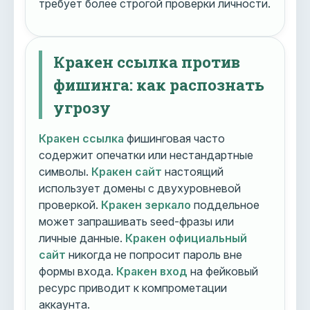
требует более строгой проверки личности.
Кракен ссылка против
фишинга: как распознать
угрозу
Кракен ссылка
фишинговая часто
содержит опечатки или нестандартные
символы.
Кракен сайт
настоящий
использует домены с двухуровневой
проверкой.
Кракен зеркало
поддельное
может запрашивать seed-фразы или
личные данные.
Кракен официальный
сайт
никогда не попросит пароль вне
формы входа.
Кракен вход
на фейковый
ресурс приводит к компрометации
аккаунта.