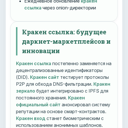
Ежедневное обновление
кракен
ссылка
через onion-директории
Кракен ссылка: будущее
даркнет-маркетплейсов и
инновации
Кракен ссылка
постепенно заменяется на
децентрализованные идентификаторы
(DID).
Кракен сайт
тестирует протоколы
P2P для обхода DNS-фильтрации.
Кракен
зеркало
будет интегрировано с IPFS для
постоянного хранения.
Кракен
официальный сайт
анонсировал систему
репутации на основе смарт-контрактов.
Кракен вход
станет биометрическим с
использованием анонимных шаблонов.