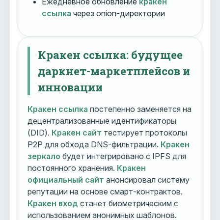
Ежедневное обновление
кракен
ссылка
через onion-директории
Кракен ссылка: будущее
даркнет-маркетплейсов и
инновации
Кракен ссылка
постепенно заменяется на
децентрализованные идентификаторы
(DID).
Кракен сайт
тестирует протоколы
P2P для обхода DNS-фильтрации.
Кракен
зеркало
будет интегрировано с IPFS для
постоянного хранения.
Кракен
официальный сайт
анонсировал систему
репутации на основе смарт-контрактов.
Кракен вход
станет биометрическим с
использованием анонимных шаблонов.