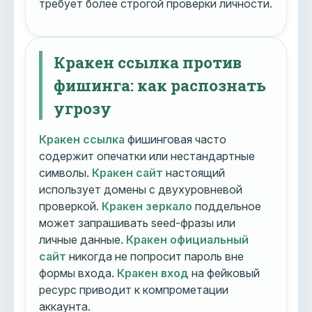
требует более строгой проверки личности.
Кракен ссылка против
фишинга: как распознать
угрозу
Кракен ссылка
фишинговая часто
содержит опечатки или нестандартные
символы.
Кракен сайт
настоящий
использует домены с двухуровневой
проверкой.
Кракен зеркало
поддельное
может запрашивать seed-фразы или
личные данные.
Кракен официальный
сайт
никогда не попросит пароль вне
формы входа.
Кракен вход
на фейковый
ресурс приводит к компрометации
аккаунта.