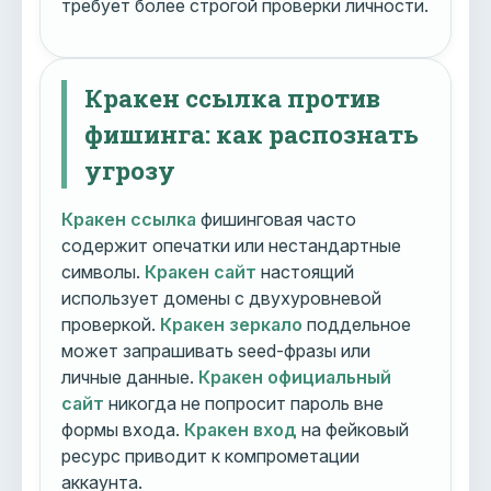
требует более строгой проверки личности.
Кракен ссылка против
фишинга: как распознать
угрозу
Кракен ссылка
фишинговая часто
содержит опечатки или нестандартные
символы.
Кракен сайт
настоящий
использует домены с двухуровневой
проверкой.
Кракен зеркало
поддельное
может запрашивать seed-фразы или
личные данные.
Кракен официальный
сайт
никогда не попросит пароль вне
формы входа.
Кракен вход
на фейковый
ресурс приводит к компрометации
аккаунта.