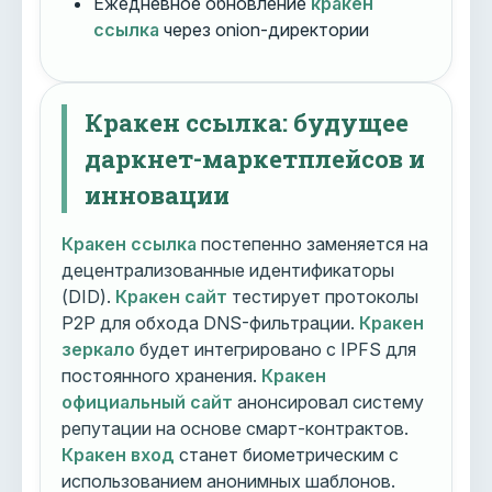
Ежедневное обновление
кракен
ссылка
через onion-директории
Кракен ссылка: будущее
даркнет-маркетплейсов и
инновации
Кракен ссылка
постепенно заменяется на
децентрализованные идентификаторы
(DID).
Кракен сайт
тестирует протоколы
P2P для обхода DNS-фильтрации.
Кракен
зеркало
будет интегрировано с IPFS для
постоянного хранения.
Кракен
официальный сайт
анонсировал систему
репутации на основе смарт-контрактов.
Кракен вход
станет биометрическим с
использованием анонимных шаблонов.