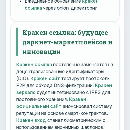
Ежедневное обновление
кракен
ссылка
через onion-директории
Кракен ссылка: будущее
даркнет-маркетплейсов и
инновации
Кракен ссылка
постепенно заменяется на
децентрализованные идентификаторы
(DID).
Кракен сайт
тестирует протоколы
P2P для обхода DNS-фильтрации.
Кракен
зеркало
будет интегрировано с IPFS для
постоянного хранения.
Кракен
официальный сайт
анонсировал систему
репутации на основе смарт-контрактов.
Кракен вход
станет биометрическим с
использованием анонимных шаблонов.