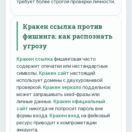
требует более строгой проверки личности.
Кракен ссылка против
фишинга: как распознать
угрозу
Кракен ссылка
фишинговая часто
содержит опечатки или нестандартные
символы.
Кракен сайт
настоящий
использует домены с двухуровневой
проверкой.
Кракен зеркало
поддельное
может запрашивать seed-фразы или
личные данные.
Кракен официальный
сайт
никогда не попросит пароль вне
формы входа.
Кракен вход
на фейковый
ресурс приводит к компрометации
аккаунта.