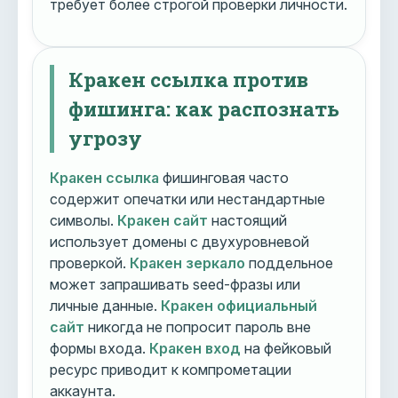
требует более строгой проверки личности.
Кракен ссылка против
фишинга: как распознать
угрозу
Кракен ссылка
фишинговая часто
содержит опечатки или нестандартные
символы.
Кракен сайт
настоящий
использует домены с двухуровневой
проверкой.
Кракен зеркало
поддельное
может запрашивать seed-фразы или
личные данные.
Кракен официальный
сайт
никогда не попросит пароль вне
формы входа.
Кракен вход
на фейковый
ресурс приводит к компрометации
аккаунта.