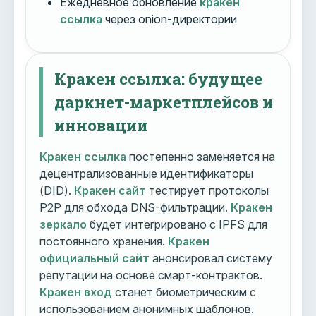
Ежедневное обновление
кракен
ссылка
через onion-директории
Кракен ссылка: будущее
даркнет-маркетплейсов и
инновации
Кракен ссылка
постепенно заменяется на
децентрализованные идентификаторы
(DID).
Кракен сайт
тестирует протоколы
P2P для обхода DNS-фильтрации.
Кракен
зеркало
будет интегрировано с IPFS для
постоянного хранения.
Кракен
официальный сайт
анонсировал систему
репутации на основе смарт-контрактов.
Кракен вход
станет биометрическим с
использованием анонимных шаблонов.