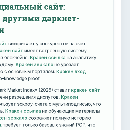
циальный сайт:
с другими даркнет-
и
айт
выигрывает у конкурентов за счет
акен сайт
имеет встроенную систему
на блокчейне.
Кракен ссылка
на аналитику
ждому.
Кракен зеркало
не урезает
ю с основным порталом.
Кракен вход
o-knowledge proof.
rk Market Index» (2026) ставит
кракен сайт
мени разрешения диспутов.
Кракен
льзует эскроу-счета с мультиподписью, что
тв.
Кракен ссылка
на обучающие материалы
кен зеркало
сохраняет полную историю
д
требует только базовых знаний PGP, что