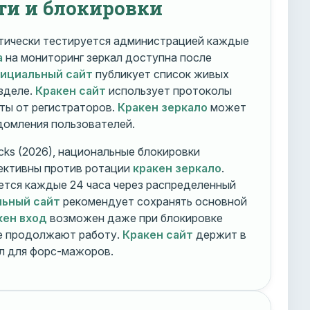
ти и блокировки
ически тестируется администрацией каждые
а
на мониторинг зеркал доступна после
фициальный сайт
публикует список живых
зделе.
Кракен сайт
использует протоколы
ты от регистраторов.
Кракен зеркало
может
едомления пользователей.
cks (2026), национальные блокировки
ективны против ротации
кракен зеркало
.
тся каждые 24 часа через распределенный
льный сайт
рекомендует сохранять основной
кен вход
возможен даже при блокировке
ие продолжают работу.
Кракен сайт
держит в
ал для форс-мажоров.