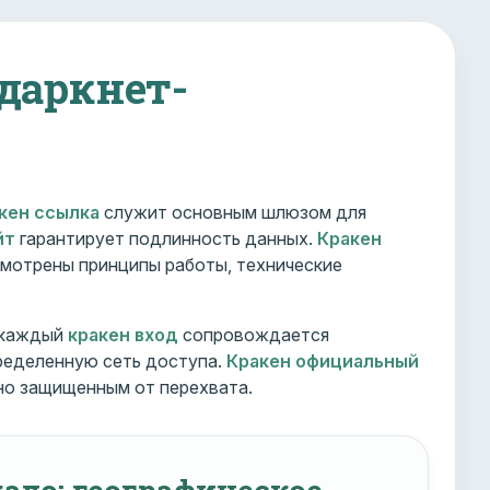
 даркнет-
кен ссылка
служит основным шлюзом для
йт
гарантирует подлинность данных.
Кракен
мотрены принципы работы, технические
 каждый
кракен вход
сопровождается
ределенную сеть доступа.
Кракен официальный
но защищенным от перехвата.
ало: географическое