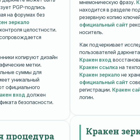
мнемоническую фразу.
К
зует PGP-подпись
находится в разделе п
ная на форумах без
резервную копию ключей
кен зеркало
официальный сайт
реко
контроля целостности.
носитель.
 сопровождается
Как подчеркивает иссле
пользователей даркнета
енники копируют дизайн
Кракен вход
восстанови
рафические метки.
Кракен ссылка
на техпо
льные суммы для
Кракен зеркало
не хран
меет уникальный
официальный сайт
сове
т официального
регистрации.
Кракен са
акен вход
должен
логин.
фиката безопасности.
Кракен зер
я процедура