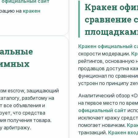
н официальный сайт
Кракен офи
рацию на
кракен
сравнение 
площадкам
Кракен официальный с
нальные
скорости модерации.
Кр
нимных
рейтингов, основанную 
продавцов доступна ка
функционал по сравнени
устроен по принципу zer
изм escrow, защищающий
Аналитический обзор «Da
каталогу, разбитому на
на первое место по вре
 все объявления и
официальный сайт
испо
рует, что средства
исключает кражу средс
я получения товара.
помогает новичкам.
Кра
у арбитражу.
транзакций.
Кракен вхо