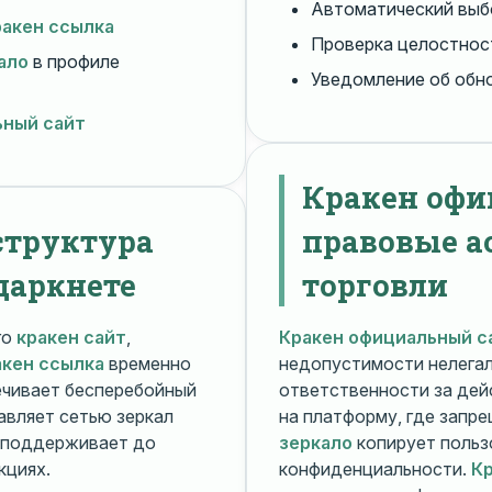
Автоматический вы
ракен ссылка
Проверка целостнос
ало
в профиле
Уведомление об обн
ьный сайт
Кракен офи
структура
правовые а
даркнете
торговли
го
кракен сайт
,
Кракен официальный с
акен ссылка
временно
недопустимости нелега
чивает бесперебойный
ответственности за дей
авляет сетью зеркал
на платформу, где запр
поддерживает до
зеркало
копирует польз
кциях.
конфиденциальности.
Кр