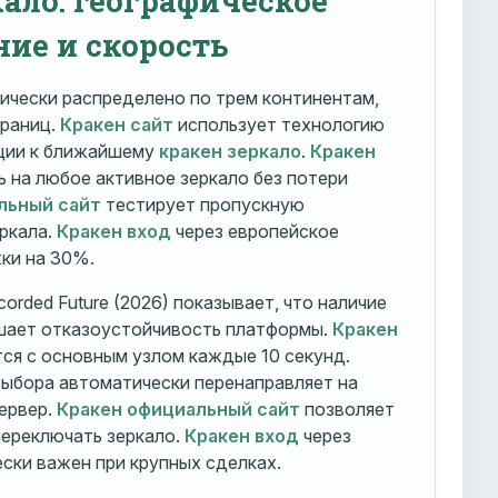
ние и скорость
ически распределено по трем континентам,
траниц.
Кракен сайт
использует технологию
ации к ближайшему
кракен зеркало
.
Кракен
 на любое активное зеркало без потери
льный сайт
тестирует пропускную
ркала.
Кракен вход
через европейское
ки на 30%.
orded Future (2026) показывает, что наличие
шает отказоустойчивость платформы.
Кракен
ся с основным узлом каждые 10 секунд.
ыбора автоматически перенаправляет на
ервер.
Кракен официальный сайт
позволяет
ереключать зеркало.
Кракен вход
через
ски важен при крупных сделках.