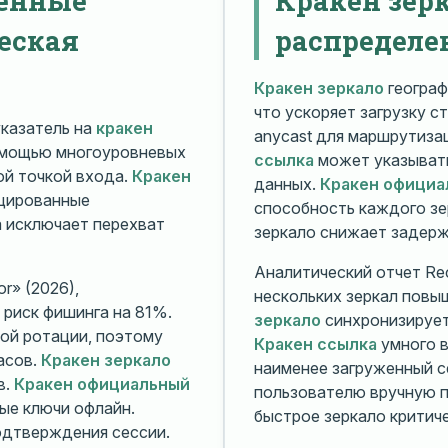
еская
распределе
Кракен зеркало
географ
что ускоряет загрузку с
казатель на
кракен
anycast для маршрутиз
омощью многоуровневых
ссылка
может указывать
й точкой входа.
Кракен
данных.
Кракен официа
ицированные
способность каждого зе
а исключает перехват
зеркало снижает задерж
Аналитический отчет Rec
r» (2026),
нескольких зеркал повы
риск фишинга на 81%.
зеркало
синхронизирует
ой ротации, поэтому
Кракен ссылка
умного в
асов.
Кракен зеркало
наименее загруженный с
в.
Кракен официальный
пользователю вручную п
ые ключи офлайн.
быстрое зеркало критиче
дтверждения сессии.