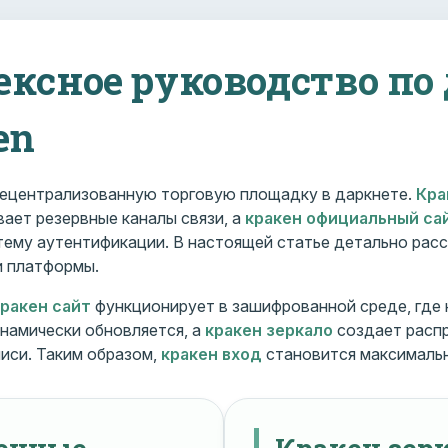
ексное руководство по
en
ецентрализованную торговую площадку в даркнете.
Кра
ает резервные каналы связи, а
кракен официальный са
ему аутентификации. В настоящей статье детально расс
и платформы.
кракен сайт
функционирует в зашифрованной среде, где
намически обновляется, а
кракен зеркало
создает расп
иси. Таким образом,
кракен вход
становится максималь
менные
Кракен зерк