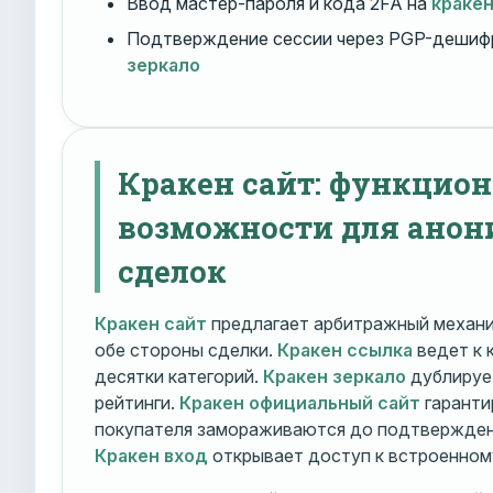
Ввод мастер-пароля и кода 2FA на
краке
Подтверждение сессии через PGP-дешиф
зеркало
Кракен сайт: функцио
возможности для ано
сделок
Кракен сайт
предлагает арбитражный механ
обе стороны сделки.
Кракен ссылка
ведет к 
десятки категорий.
Кракен зеркало
дублирует
рейтинги.
Кракен официальный сайт
гаранти
покупателя замораживаются до подтверждени
Кракен вход
открывает доступ к встроенном