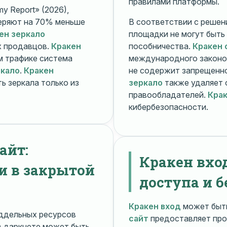
правилами платформы.
y Report» (2026),
еряют на 70% меньше
В соответствии с решени
ен зеркало
площадки не могут быть
х продавцов.
Кракен
пособничества.
Кракен 
ом трафике система
международного законо
ркало
.
Кракен
не содержит запрещенно
ь зеркала только из
зеркало
также удаляет 
правообладателей.
Крак
кибербезопасности.
айт:
Кракен вхо
и в закрытой
доступа и б
Кракен вход
может быть
ддельных ресурсов
сайт
предоставляет про
 даркнете может быть