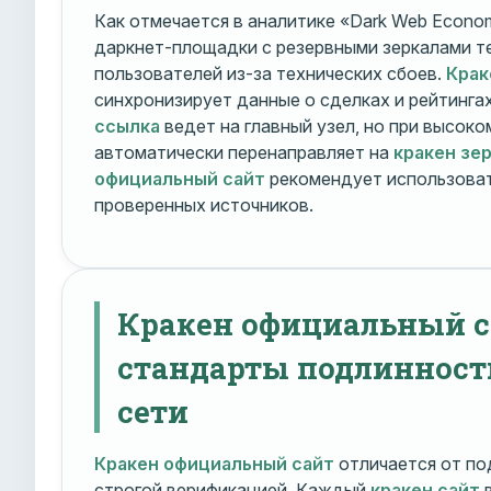
Как отмечается в аналитике «Dark Web Econom
даркнет-площадки с резервными зеркалами т
пользователей из-за технических сбоев.
Крак
синхронизирует данные о сделках и рейтинга
ссылка
ведет на главный узел, но при высок
автоматически перенаправляет на
кракен зе
официальный сайт
рекомендует использоват
проверенных источников.
Кракен официальный с
стандарты подлинност
сети
Кракен официальный сайт
отличается от по
строгой верификацией. Каждый
кракен сайт
в