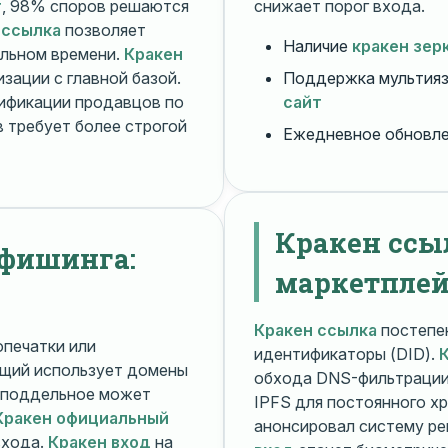
т
, 98% споров решаются
снижает порог входа.
 ссылка
позволяет
Наличие
кракен зер
альном времени.
Кракен
зации с главной базой.
Поддержка мультияз
ификации продавцов по
сайт
 требует более строгой
Ежедневное обновл
Кракен ссы
 фишинга:
маркетплей
Кракен ссылка
постепен
печатки или
идентификаторы (DID).
щий использует домены
обхода DNS-фильтраци
поддельное может
IPFS для постоянного х
Кракен официальный
анонсировал систему ре
входа.
Кракен вход
на