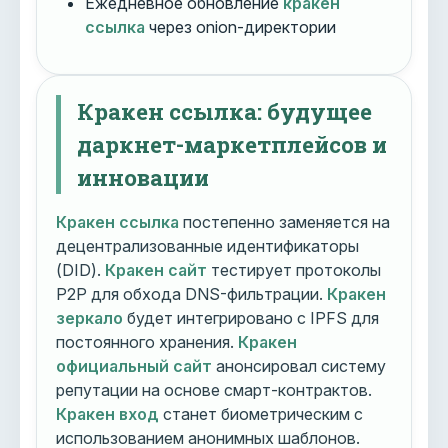
Ежедневное обновление
кракен
ссылка
через onion-директории
Кракен ссылка: будущее
даркнет-маркетплейсов и
инновации
Кракен ссылка
постепенно заменяется на
децентрализованные идентификаторы
(DID).
Кракен сайт
тестирует протоколы
P2P для обхода DNS-фильтрации.
Кракен
зеркало
будет интегрировано с IPFS для
постоянного хранения.
Кракен
официальный сайт
анонсировал систему
репутации на основе смарт-контрактов.
Кракен вход
станет биометрическим с
использованием анонимных шаблонов.