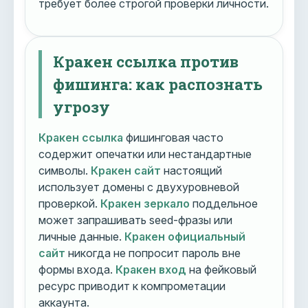
требует более строгой проверки личности.
Кракен ссылка против
фишинга: как распознать
угрозу
Кракен ссылка
фишинговая часто
содержит опечатки или нестандартные
символы.
Кракен сайт
настоящий
использует домены с двухуровневой
проверкой.
Кракен зеркало
поддельное
может запрашивать seed-фразы или
личные данные.
Кракен официальный
сайт
никогда не попросит пароль вне
формы входа.
Кракен вход
на фейковый
ресурс приводит к компрометации
аккаунта.