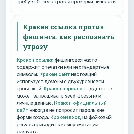
требует более строгой проверки личности.
Кракен ссылка против
фишинга: как распознать
угрозу
Кракен ссылка
фишинговая часто
содержит опечатки или нестандартные
символы.
Кракен сайт
настоящий
использует домены с двухуровневой
проверкой.
Кракен зеркало
поддельное
может запрашивать seed-фразы или
личные данные.
Кракен официальный
сайт
никогда не попросит пароль вне
формы входа.
Кракен вход
на фейковый
ресурс приводит к компрометации
аккаунта.