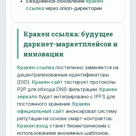
Ежедневное обновление
кракен
ссылка
через onion-директории
Кракен ссылка: будущее
даркнет-маркетплейсов и
инновации
Кракен ссылка
постепенно заменяется на
децентрализованные идентификаторы
(DID).
Кракен сайт
тестирует протоколы
P2P для обхода DNS-фильтрации.
Кракен
зеркало
будет интегрировано с IPFS для
постоянного хранения.
Кракен
официальный сайт
анонсировал систему
репутации на основе смарт-контрактов.
Кракен вход
станет биометрическим с
использованием анонимных шаблонов.