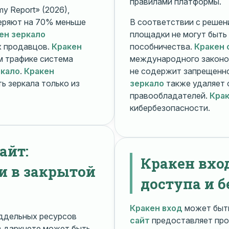
правилами платформы.
y Report» (2026),
еряют на 70% меньше
В соответствии с решени
ен зеркало
площадки не могут быть
х продавцов.
Кракен
пособничества.
Кракен 
ом трафике система
международного законо
ркало
.
Кракен
не содержит запрещенно
ь зеркала только из
зеркало
также удаляет 
правообладателей.
Крак
кибербезопасности.
айт:
Кракен вхо
и в закрытой
доступа и б
Кракен вход
может быть
ддельных ресурсов
сайт
предоставляет про
 даркнете может быть