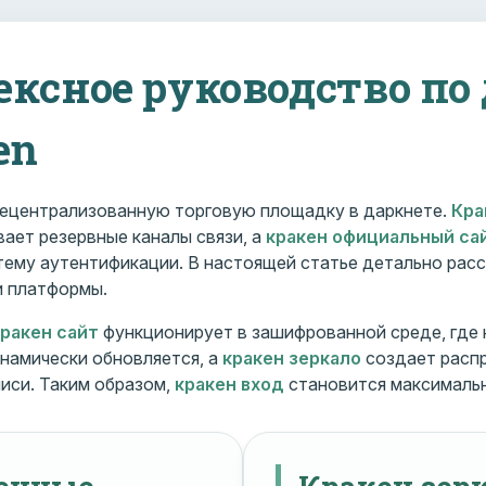
ексное руководство по
en
ецентрализованную торговую площадку в даркнете.
Кра
ает резервные каналы связи, а
кракен официальный са
ему аутентификации. В настоящей статье детально расс
и платформы.
кракен сайт
функционирует в зашифрованной среде, где
намически обновляется, а
кракен зеркало
создает расп
иси. Таким образом,
кракен вход
становится максималь
менные
Кракен зерк