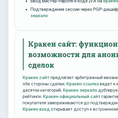
Ввод мастер-пароля и кода 2FA на
краке
Подтверждение сессии через PGP-дешиф
зеркало
Кракен сайт: функцио
возможности для ано
сделок
Кракен сайт
предлагает арбитражный механ
обе стороны сделки.
Кракен ссылка
ведет к 
десятки категорий.
Кракен зеркало
дублирует
рейтинги.
Кракен официальный сайт
гаранти
покупателя замораживаются до подтверждени
Кракен вход
открывает доступ к встроенном