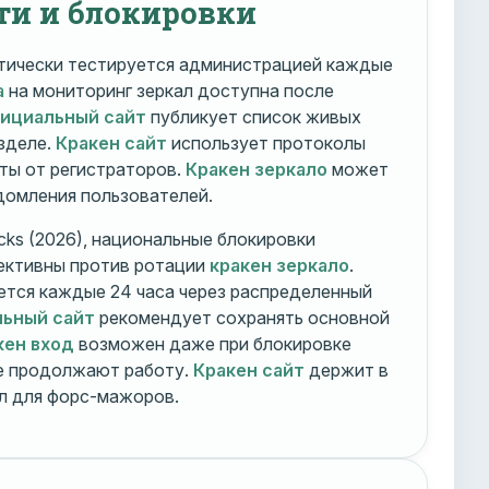
ти и блокировки
ически тестируется администрацией каждые
а
на мониторинг зеркал доступна после
фициальный сайт
публикует список живых
зделе.
Кракен сайт
использует протоколы
ты от регистраторов.
Кракен зеркало
может
едомления пользователей.
cks (2026), национальные блокировки
ективны против ротации
кракен зеркало
.
тся каждые 24 часа через распределенный
льный сайт
рекомендует сохранять основной
кен вход
возможен даже при блокировке
ие продолжают работу.
Кракен сайт
держит в
ал для форс-мажоров.