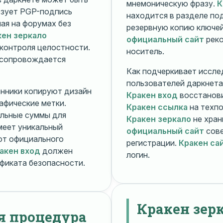
мнемоническую фразу.
К
зует PGP-подпись
находится в разделе п
ная на форумах без
резервную копию ключей
кен зеркало
официальный сайт
реко
контроля целостности.
носитель.
 сопровождается
Как подчеркивает иссле
пользователей даркнета
енники копируют дизайн
Кракен вход
восстанови
рафические метки.
Кракен ссылка
на техпо
льные суммы для
Кракен зеркало
не хран
меет уникальный
официальный сайт
сове
т официального
регистрации.
Кракен са
акен вход
должен
логин.
фиката безопасности.
Кракен зер
я процедура