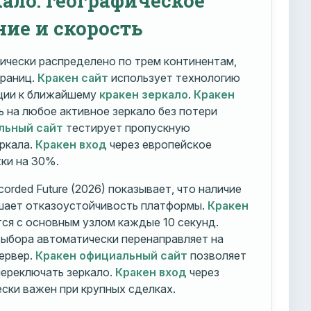
ние и скорость
ически распределено по трем континентам,
траниц.
Кракен сайт
использует технологию
ации к ближайшему
кракен зеркало
.
Кракен
 на любое активное зеркало без потери
льный сайт
тестирует пропускную
ркала.
Кракен вход
через европейское
ки на 30%.
orded Future (2026) показывает, что наличие
шает отказоустойчивость платформы.
Кракен
ся с основным узлом каждые 10 секунд.
ыбора автоматически перенаправляет на
ервер.
Кракен официальный сайт
позволяет
ереключать зеркало.
Кракен вход
через
ски важен при крупных сделках.