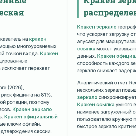
еская
распределе
Кракен зеркало
географ
что ускоряет загрузку с
казатель на
кракен
anycast для маршрутиз
омощью многоуровневых
ссылка
может указывать
й точкой входа.
Кракен
данных.
Кракен официа
ицированные
способность каждого зе
а исключает перехват
зеркало снижает задерж
Аналитический отчет Rec
r» (2026),
нескольких зеркал повы
риск фишинга на 81%.
зеркало
синхронизирует
ой ротации, поэтому
Кракен ссылка
умного в
асов.
Кракен зеркало
наименее загруженный с
в.
Кракен официальный
пользователю вручную п
ые ключи офлайн.
быстрое зеркало критиче
дтверждения сессии.