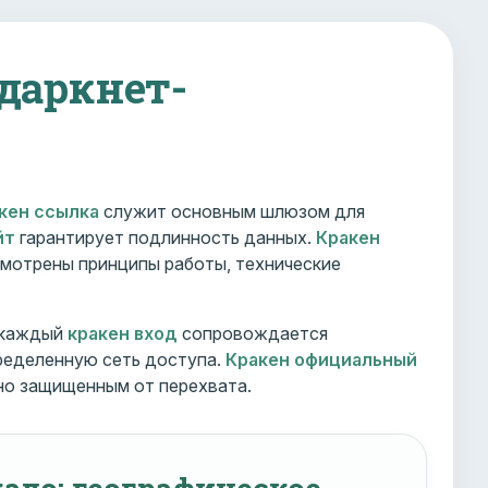
 даркнет-
кен ссылка
служит основным шлюзом для
йт
гарантирует подлинность данных.
Кракен
мотрены принципы работы, технические
 каждый
кракен вход
сопровождается
ределенную сеть доступа.
Кракен официальный
но защищенным от перехвата.
ало: географическое