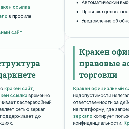
Автоматический вы
ракен ссылка
Проверка целостнос
ало
в профиле
Уведомление об обн
ьный сайт
Кракен офи
структура
правовые а
даркнете
торговли
го
кракен сайт
,
Кракен официальный с
акен ссылка
временно
недопустимости нелега
чивает бесперебойный
ответственности за дей
авляет сетью зеркал
на платформу, где запр
поддерживает до
зеркало
копирует польз
кциях.
конфиденциальности.
Кр