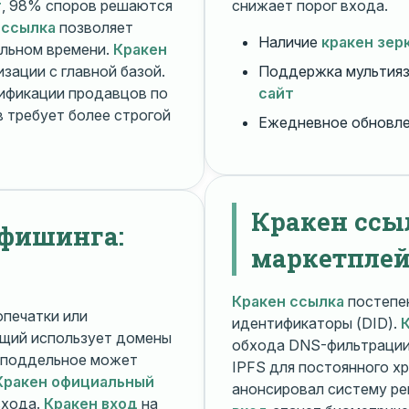
т
, 98% споров решаются
снижает порог входа.
 ссылка
позволяет
Наличие
кракен зер
альном времени.
Кракен
зации с главной базой.
Поддержка мультияз
ификации продавцов по
сайт
 требует более строгой
Ежедневное обновл
Кракен ссы
 фишинга:
маркетплей
Кракен ссылка
постепен
печатки или
идентификаторы (DID).
щий использует домены
обхода DNS-фильтраци
поддельное может
IPFS для постоянного х
Кракен официальный
анонсировал систему ре
входа.
Кракен вход
на