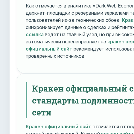
Как отмечается в аналитике «Dark Web Econom
даркнет-площадки с резервными зеркалами т
пользователей из-за технических сбоев.
Крак
синхронизирует данные о сделках и рейтинга
ссылка
ведет на главный узел, но при высок
автоматически перенаправляет на
кракен зе
официальный сайт
рекомендует использоват
проверенных источников.
Кракен официальный с
стандарты подлинност
сети
Кракен официальный сайт
отличается от по
строгой верификацией. Каждый
кракен сайт
в