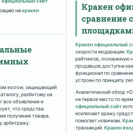
н официальный сайт
Кракен офи
рацию на
кракен
сравнение 
площадкам
Кракен официальный с
нальные
скорости модерации.
Кр
нимных
рейтингов, основанную 
продавцов доступна ка
функционал по сравнени
устроен по принципу zer
изм escrow, защищающий
Аналитический обзор «Da
каталогу, разбитому на
на первое место по вре
 все объявления и
официальный сайт
испо
рует, что средства
исключает кражу средс
я получения товара.
помогает новичкам.
Кра
у арбитражу.
транзакций.
Кракен вхо