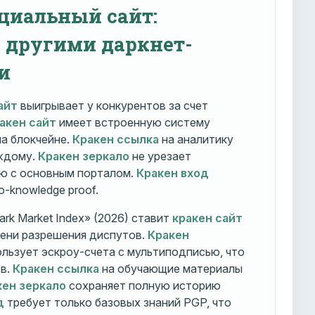
циальный сайт:
с другими даркнет-
и
айт
выигрывает у конкурентов за счет
акен сайт
имеет встроенную систему
на блокчейне.
Кракен ссылка
на аналитику
ждому.
Кракен зеркало
не урезает
ю с основным порталом.
Кракен вход
o-knowledge proof.
rk Market Index» (2026) ставит
кракен сайт
мени разрешения диспутов.
Кракен
льзует эскроу-счета с мультиподписью, что
тв.
Кракен ссылка
на обучающие материалы
кен зеркало
сохраняет полную историю
д
требует только базовых знаний PGP, что