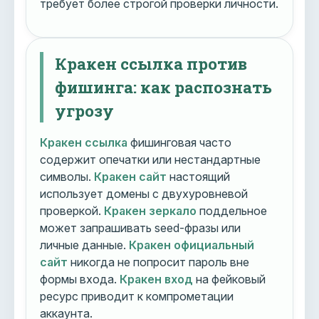
требует более строгой проверки личности.
Кракен ссылка против
фишинга: как распознать
угрозу
Кракен ссылка
фишинговая часто
содержит опечатки или нестандартные
символы.
Кракен сайт
настоящий
использует домены с двухуровневой
проверкой.
Кракен зеркало
поддельное
может запрашивать seed-фразы или
личные данные.
Кракен официальный
сайт
никогда не попросит пароль вне
формы входа.
Кракен вход
на фейковый
ресурс приводит к компрометации
аккаунта.