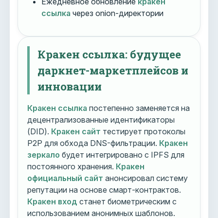
Ежедневное обновление
кракен
ссылка
через onion-директории
Кракен ссылка: будущее
даркнет-маркетплейсов и
инновации
Кракен ссылка
постепенно заменяется на
децентрализованные идентификаторы
(DID).
Кракен сайт
тестирует протоколы
P2P для обхода DNS-фильтрации.
Кракен
зеркало
будет интегрировано с IPFS для
постоянного хранения.
Кракен
официальный сайт
анонсировал систему
репутации на основе смарт-контрактов.
Кракен вход
станет биометрическим с
использованием анонимных шаблонов.