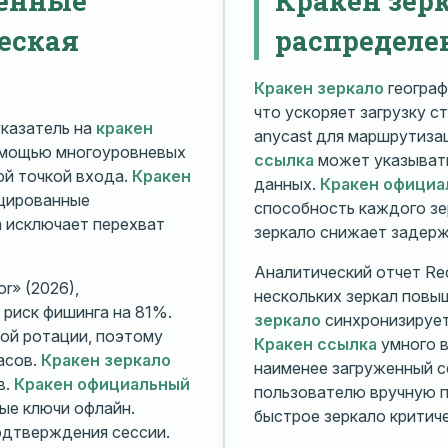
еская
распределе
Кракен зеркало
географ
что ускоряет загрузку с
казатель на
кракен
anycast для маршрутиз
омощью многоуровневых
ссылка
может указывать
й точкой входа.
Кракен
данных.
Кракен официа
ицированные
способность каждого зе
а исключает перехват
зеркало снижает задерж
Аналитический отчет Rec
r» (2026),
нескольких зеркал повы
риск фишинга на 81%.
зеркало
синхронизирует
ой ротации, поэтому
Кракен ссылка
умного в
асов.
Кракен зеркало
наименее загруженный с
в.
Кракен официальный
пользователю вручную п
ые ключи офлайн.
быстрое зеркало критиче
дтверждения сессии.