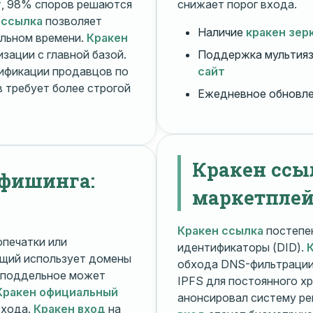
т
, 98% споров решаются
снижает порог входа.
 ссылка
позволяет
Наличие
кракен зер
альном времени.
Кракен
зации с главной базой.
Поддержка мультияз
ификации продавцов по
сайт
 требует более строгой
Ежедневное обновл
Кракен ссы
 фишинга:
маркетплей
Кракен ссылка
постепен
печатки или
идентификаторы (DID).
щий использует домены
обхода DNS-фильтраци
поддельное может
IPFS для постоянного х
Кракен официальный
анонсировал систему ре
входа.
Кракен вход
на