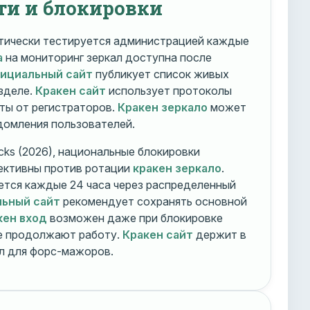
ти и блокировки
ически тестируется администрацией каждые
а
на мониторинг зеркал доступна после
фициальный сайт
публикует список живых
зделе.
Кракен сайт
использует протоколы
ты от регистраторов.
Кракен зеркало
может
едомления пользователей.
cks (2026), национальные блокировки
ективны против ротации
кракен зеркало
.
тся каждые 24 часа через распределенный
льный сайт
рекомендует сохранять основной
кен вход
возможен даже при блокировке
ие продолжают работу.
Кракен сайт
держит в
ал для форс-мажоров.