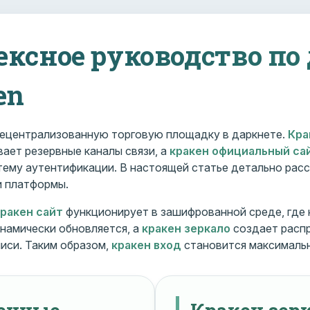
ексное руководство по
en
ецентрализованную торговую площадку в даркнете.
Кра
ает резервные каналы связи, а
кракен официальный са
ему аутентификации. В настоящей статье детально расс
и платформы.
кракен сайт
функционирует в зашифрованной среде, где
намически обновляется, а
кракен зеркало
создает расп
иси. Таким образом,
кракен вход
становится максималь
менные
Кракен зерк