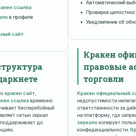
Автоматический вы
ракен ссылка
Проверка целостнос
ало
в профиле
Уведомление об обн
ьный сайт
Кракен офи
структура
правовые а
даркнете
торговли
го
кракен сайт
,
Кракен официальный с
акен ссылка
временно
недопустимости нелега
чивает бесперебойный
ответственности за дей
авляет сетью зеркал
на платформу, где запр
поддерживает до
зеркало
копирует польз
кциях.
конфиденциальности.
Кр