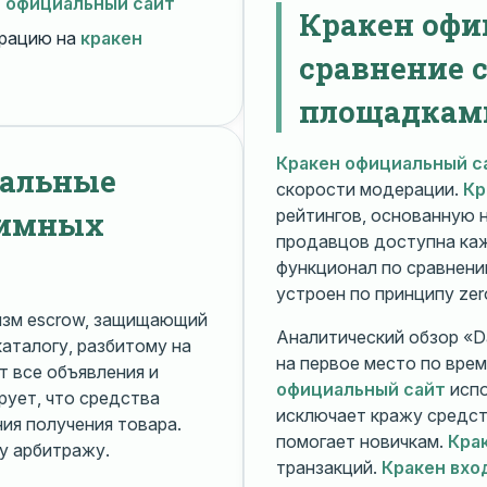
н официальный сайт
Кракен офи
рацию на
кракен
сравнение 
площадкам
Кракен официальный с
нальные
скорости модерации.
Кр
нимных
рейтингов, основанную 
продавцов доступна ка
функционал по сравнени
устроен по принципу zer
изм escrow, защищающий
Аналитический обзор «Da
каталогу, разбитому на
на первое место по вре
 все объявления и
официальный сайт
испо
рует, что средства
исключает кражу средс
я получения товара.
помогает новичкам.
Кра
у арбитражу.
транзакций.
Кракен вхо