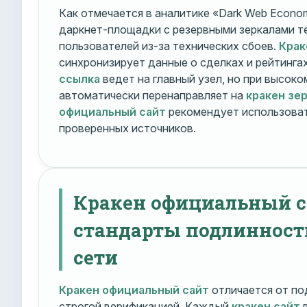
Как отмечается в аналитике «Dark Web Econom
даркнет-площадки с резервными зеркалами т
пользователей из-за технических сбоев.
Крак
синхронизирует данные о сделках и рейтинга
ссылка
ведет на главный узел, но при высок
автоматически перенаправляет на
кракен зе
официальный сайт
рекомендует использоват
проверенных источников.
Кракен официальный с
стандарты подлинност
сети
Кракен официальный сайт
отличается от по
строгой верификацией. Каждый
кракен сайт
в