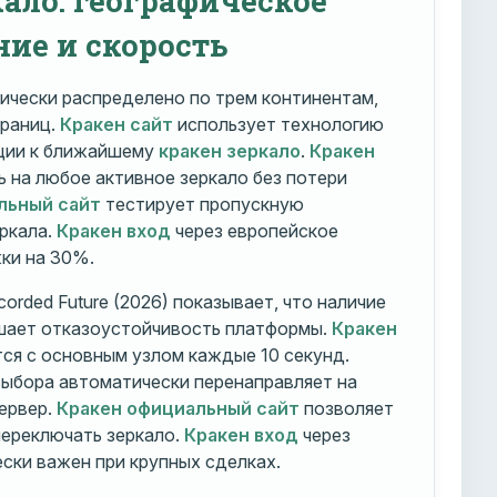
ние и скорость
ически распределено по трем континентам,
траниц.
Кракен сайт
использует технологию
ации к ближайшему
кракен зеркало
.
Кракен
 на любое активное зеркало без потери
льный сайт
тестирует пропускную
ркала.
Кракен вход
через европейское
ки на 30%.
orded Future (2026) показывает, что наличие
шает отказоустойчивость платформы.
Кракен
ся с основным узлом каждые 10 секунд.
ыбора автоматически перенаправляет на
ервер.
Кракен официальный сайт
позволяет
ереключать зеркало.
Кракен вход
через
ски важен при крупных сделках.