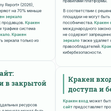
правилами платформы.
y Report» (2026),
еряют на 70% меньше
В соответствии с решени
ен зеркало
площадки не могут быть
х продавцов.
Кракен
пособничества.
Кракен 
ом трафике система
международного законо
ркало
.
Кракен
не содержит запрещенно
ь зеркала только из
зеркало
также удаляет 
правообладателей.
Крак
кибербезопасности.
айт:
Кракен вхо
и в закрытой
доступа и б
Кракен вход
может быть
ддельных ресурсов
сайт
предоставляет про
 даркнете может быть