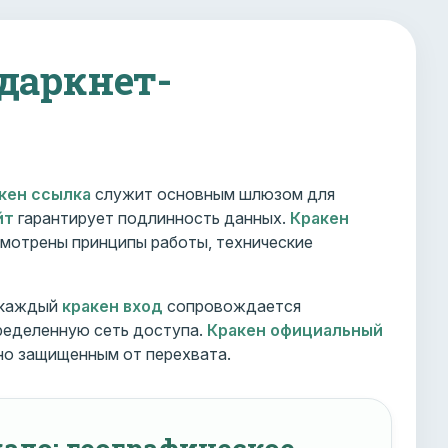
 даркнет-
кен ссылка
служит основным шлюзом для
йт
гарантирует подлинность данных.
Кракен
мотрены принципы работы, технические
 каждый
кракен вход
сопровождается
ределенную сеть доступа.
Кракен официальный
но защищенным от перехвата.
ало: географическое