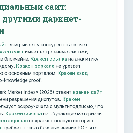
циальный сайт:
с другими даркнет-
и
айт
выигрывает у конкурентов за счет
акен сайт
имеет встроенную систему
на блокчейне.
Кракен ссылка
на аналитику
ждому.
Кракен зеркало
не урезает
ю с основным порталом.
Кракен вход
o-knowledge proof.
rk Market Index» (2026) ставит
кракен сайт
мени разрешения диспутов.
Кракен
льзует эскроу-счета с мультиподписью, что
тв.
Кракен ссылка
на обучающие материалы
кен зеркало
сохраняет полную историю
д
требует только базовых знаний PGP, что