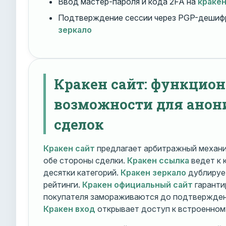
Ввод мастер-пароля и кода 2FA на
краке
Подтверждение сессии через PGP-дешиф
зеркало
Кракен сайт: функцио
возможности для ано
сделок
Кракен сайт
предлагает арбитражный механ
обе стороны сделки.
Кракен ссылка
ведет к 
десятки категорий.
Кракен зеркало
дублирует
рейтинги.
Кракен официальный сайт
гаранти
покупателя замораживаются до подтверждени
Кракен вход
открывает доступ к встроенном