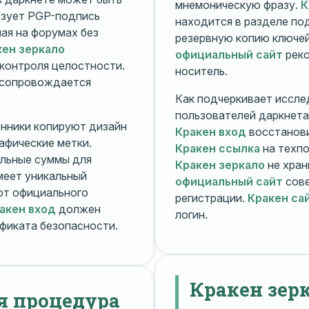
мнемоническую фразу.
К
зует PGP-подпись
находится в разделе п
ная на форумах без
резервную копию ключей
кен зеркало
официальный сайт
реко
контроля целостности.
носитель.
 сопровождается
Как подчеркивает иссле
пользователей даркнета
енники копируют дизайн
Кракен вход
восстанови
рафические метки.
Кракен ссылка
на техпо
льные суммы для
Кракен зеркало
не хран
меет уникальный
официальный сайт
сове
т официального
регистрации.
Кракен са
акен вход
должен
логин.
фиката безопасности.
Кракен зер
я процедура