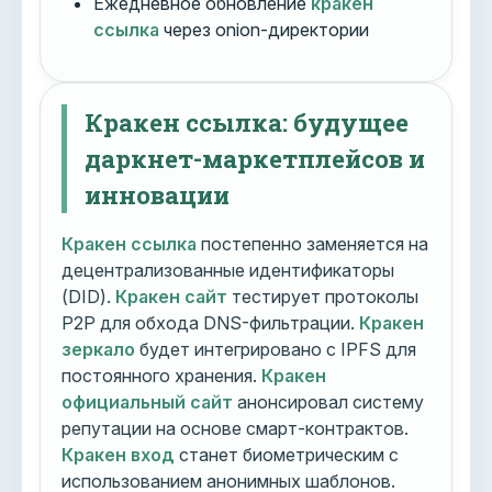
Ежедневное обновление
кракен
ссылка
через onion-директории
Кракен ссылка: будущее
даркнет-маркетплейсов и
инновации
Кракен ссылка
постепенно заменяется на
децентрализованные идентификаторы
(DID).
Кракен сайт
тестирует протоколы
P2P для обхода DNS-фильтрации.
Кракен
зеркало
будет интегрировано с IPFS для
постоянного хранения.
Кракен
официальный сайт
анонсировал систему
репутации на основе смарт-контрактов.
Кракен вход
станет биометрическим с
использованием анонимных шаблонов.