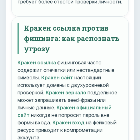
требует более строгой проверки личности.
Кракен ссылка против
фишинга: как распознать
угрозу
Кракен ссылка
фишинговая часто
содержит опечатки или нестандартные
символы.
Кракен сайт
настоящий
использует домены с двухуровневой
проверкой.
Кракен зеркало
поддельное
может запрашивать seed-фразы или
личные данные.
Кракен официальный
сайт
никогда не попросит пароль вне
формы входа.
Кракен вход
на фейковый
ресурс приводит к компрометации
аккаунта.