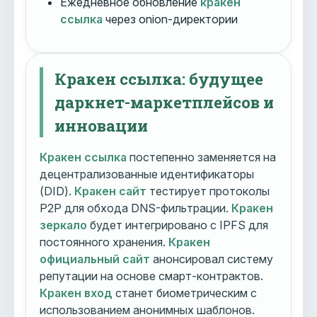
Ежедневное обновление
кракен
ссылка
через onion-директории
Кракен ссылка: будущее
даркнет-маркетплейсов и
инновации
Кракен ссылка
постепенно заменяется на
децентрализованные идентификаторы
(DID).
Кракен сайт
тестирует протоколы
P2P для обхода DNS-фильтрации.
Кракен
зеркало
будет интегрировано с IPFS для
постоянного хранения.
Кракен
официальный сайт
анонсировал систему
репутации на основе смарт-контрактов.
Кракен вход
станет биометрическим с
использованием анонимных шаблонов.