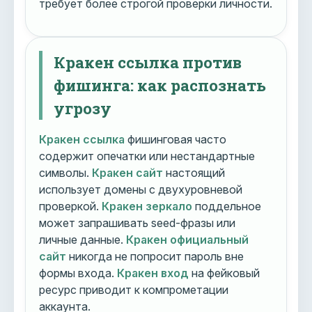
требует более строгой проверки личности.
Кракен ссылка против
фишинга: как распознать
угрозу
Кракен ссылка
фишинговая часто
содержит опечатки или нестандартные
символы.
Кракен сайт
настоящий
использует домены с двухуровневой
проверкой.
Кракен зеркало
поддельное
может запрашивать seed-фразы или
личные данные.
Кракен официальный
сайт
никогда не попросит пароль вне
формы входа.
Кракен вход
на фейковый
ресурс приводит к компрометации
аккаунта.