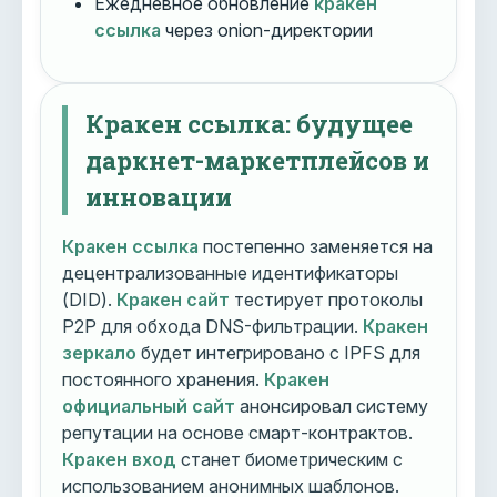
Ежедневное обновление
кракен
ссылка
через onion-директории
Кракен ссылка: будущее
даркнет-маркетплейсов и
инновации
Кракен ссылка
постепенно заменяется на
децентрализованные идентификаторы
(DID).
Кракен сайт
тестирует протоколы
P2P для обхода DNS-фильтрации.
Кракен
зеркало
будет интегрировано с IPFS для
постоянного хранения.
Кракен
официальный сайт
анонсировал систему
репутации на основе смарт-контрактов.
Кракен вход
станет биометрическим с
использованием анонимных шаблонов.