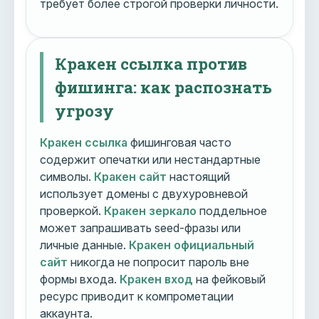
требует более строгой проверки личности.
Кракен ссылка против
фишинга: как распознать
угрозу
Кракен ссылка
фишинговая часто
содержит опечатки или нестандартные
символы.
Кракен сайт
настоящий
использует домены с двухуровневой
проверкой.
Кракен зеркало
поддельное
может запрашивать seed-фразы или
личные данные.
Кракен официальный
сайт
никогда не попросит пароль вне
формы входа.
Кракен вход
на фейковый
ресурс приводит к компрометации
аккаунта.