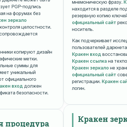
мнемоническую фразу.
К
зует PGP-подпись
находится в разделе п
ная на форумах без
резервную копию ключей
кен зеркало
официальный сайт
реко
контроля целостности.
носитель.
 сопровождается
Как подчеркивает иссле
пользователей даркнета
енники копируют дизайн
Кракен вход
восстанови
рафические метки.
Кракен ссылка
на техпо
льные суммы для
Кракен зеркало
не хран
меет уникальный
официальный сайт
сове
т официального
регистрации.
Кракен са
акен вход
должен
логин.
фиката безопасности.
Кракен зер
я процедура