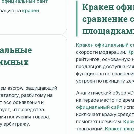
н официальный сайт
Кракен офи
рацию на
кракен
сравнение 
площадкам
Кракен официальный с
нальные
скорости модерации.
Кр
нимных
рейтингов, основанную 
продавцов доступна ка
функционал по сравнени
устроен по принципу zer
изм escrow, защищающий
Аналитический обзор «Da
каталогу, разбитому на
на первое место по вре
 все объявления и
официальный сайт
испо
рует, что средства
исключает кражу средс
я получения товара.
помогает новичкам.
Кра
у арбитражу.
транзакций.
Кракен вхо