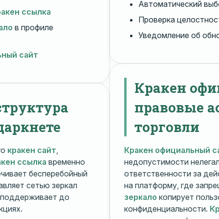
Автоматический вы
ракен ссылка
Проверка целостнос
ало
в профиле
Уведомление об обн
ьный сайт
Кракен офи
структура
правовые а
даркнете
торговли
го
кракен сайт
,
Кракен официальный с
акен ссылка
временно
недопустимости нелега
чивает бесперебойный
ответственности за дей
авляет сетью зеркал
на платформу, где запр
поддерживает до
зеркало
копирует польз
кциях.
конфиденциальности.
Кр