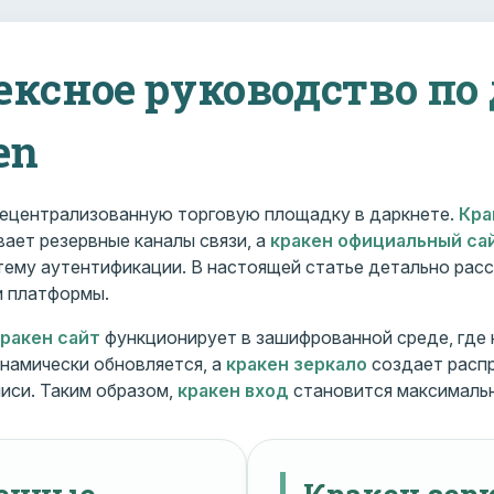
ексное руководство по
en
ецентрализованную торговую площадку в даркнете.
Кра
ает резервные каналы связи, а
кракен официальный са
ему аутентификации. В настоящей статье детально расс
и платформы.
кракен сайт
функционирует в зашифрованной среде, где
намически обновляется, а
кракен зеркало
создает расп
иси. Таким образом,
кракен вход
становится максималь
менные
Кракен зерк