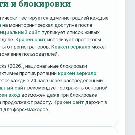
ти и блокировки
ически тестируется администрацией каждые
а
на мониторинг зеркал доступна после
фициальный сайт
публикует список живых
зделе.
Кракен сайт
использует протоколы
ты от регистраторов.
Кракен зеркало
может
едомления пользователей.
cks (2026), национальные блокировки
ективны против ротации
кракен зеркало
.
тся каждые 24 часа через распределенный
льный сайт
рекомендует сохранять основной
кен вход
возможен даже при блокировке
ие продолжают работу.
Кракен сайт
держит в
ал для форс-мажоров.