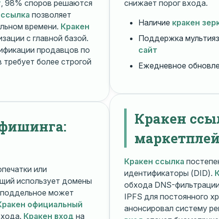
т
, 98% споров решаются
снижает порог входа.
 ссылка
позволяет
Наличие
кракен зер
альном времени.
Кракен
зации с главной базой.
Поддержка мультияз
ификации продавцов по
сайт
 требует более строгой
Ежедневное обновл
Кракен ссы
 фишинга:
маркетплей
Кракен ссылка
постепен
печатки или
идентификаторы (DID).
щий использует домены
обхода DNS-фильтраци
поддельное может
IPFS для постоянного х
Кракен официальный
анонсировал систему ре
входа.
Кракен вход
на