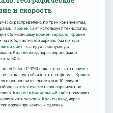
ние и скорость
ически распределено по трем континентам,
траниц.
Кракен сайт
использует технологию
ации к ближайшему
кракен зеркало
.
Кракен
 на любое активное зеркало без потери
льный сайт
тестирует пропускную
ркала.
Кракен вход
через европейское
ки на 30%.
orded Future (2026) показывает, что наличие
шает отказоустойчивость платформы.
Кракен
ся с основным узлом каждые 10 секунд.
ыбора автоматически перенаправляет на
ервер.
Кракен официальный сайт
позволяет
ереключать зеркало.
Кракен вход
через
ски важен при крупных сделках.