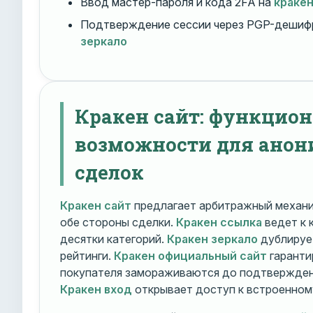
Ввод мастер-пароля и кода 2FA на
краке
Подтверждение сессии через PGP-дешиф
зеркало
Кракен сайт: функцио
возможности для ано
сделок
Кракен сайт
предлагает арбитражный механ
обе стороны сделки.
Кракен ссылка
ведет к 
десятки категорий.
Кракен зеркало
дублирует
рейтинги.
Кракен официальный сайт
гаранти
покупателя замораживаются до подтверждени
Кракен вход
открывает доступ к встроенном