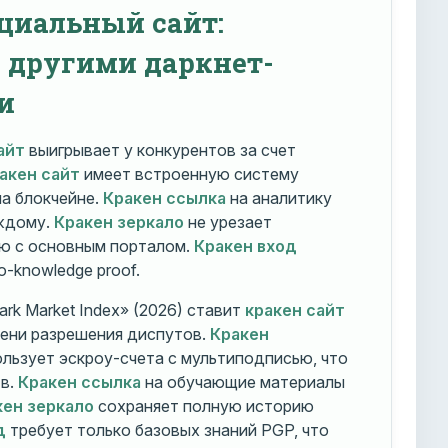
циальный сайт:
с другими даркнет-
и
айт
выигрывает у конкурентов за счет
акен сайт
имеет встроенную систему
на блокчейне.
Кракен ссылка
на аналитику
ждому.
Кракен зеркало
не урезает
ю с основным порталом.
Кракен вход
o-knowledge proof.
rk Market Index» (2026) ставит
кракен сайт
мени разрешения диспутов.
Кракен
льзует эскроу-счета с мультиподписью, что
тв.
Кракен ссылка
на обучающие материалы
кен зеркало
сохраняет полную историю
д
требует только базовых знаний PGP, что