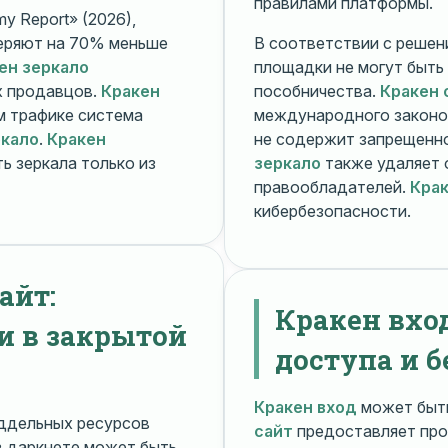
правилами платформы.
y Report» (2026),
еряют на 70% меньше
В соответствии с решени
ен зеркало
площадки не могут быть
х продавцов.
Кракен
пособничества.
Кракен 
ом трафике система
международного законо
ркало
.
Кракен
не содержит запрещенно
ь зеркала только из
зеркало
также удаляет 
правообладателей.
Крак
кибербезопасности.
айт:
Кракен вхо
и в закрытой
доступа и б
Кракен вход
может быть
ддельных ресурсов
сайт
предоставляет про
 даркнете может быть