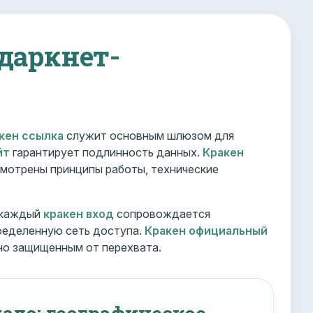
 даркнет-
кен ссылка
служит основным шлюзом для
йт
гарантирует подлинность данных.
Кракен
мотрены принципы работы, технические
 каждый
кракен вход
сопровождается
ределенную сеть доступа.
Кракен официальный
но защищенным от перехвата.
ало: географическое