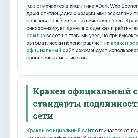
Как отмечается в аналитике «Dark Web Econom
даркнет-площадки с резервными зеркалами т
пользователей из-за технических сбоев.
Крак
синхронизирует данные о сделках и рейтинга
ссылка
ведет на главный узел, но при высок
автоматически перенаправляет на
кракен зе
официальный сайт
рекомендует использоват
проверенных источников.
Кракен официальный с
стандарты подлинност
сети
Кракен официальный сайт
отличается от по
строгой верификацией. Каждый
кракен сайт
в