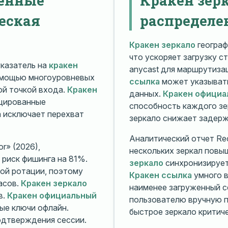
еская
распределе
Кракен зеркало
географ
что ускоряет загрузку с
казатель на
кракен
anycast для маршрутиз
омощью многоуровневых
ссылка
может указывать
й точкой входа.
Кракен
данных.
Кракен официа
ицированные
способность каждого зе
а исключает перехват
зеркало снижает задерж
Аналитический отчет Rec
r» (2026),
нескольких зеркал повы
риск фишинга на 81%.
зеркало
синхронизирует
ой ротации, поэтому
Кракен ссылка
умного в
асов.
Кракен зеркало
наименее загруженный с
в.
Кракен официальный
пользователю вручную п
ые ключи офлайн.
быстрое зеркало критиче
дтверждения сессии.