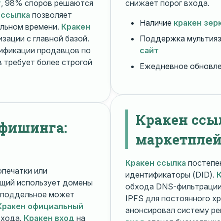
т
, 98% споров решаются
снижает порог входа.
 ссылка
позволяет
Наличие
кракен зер
альном времени.
Кракен
зации с главной базой.
Поддержка мультияз
ификации продавцов по
сайт
 требует более строгой
Ежедневное обновл
Кракен ссы
 фишинга:
маркетплей
Кракен ссылка
постепен
печатки или
идентификаторы (DID).
щий использует домены
обхода DNS-фильтраци
поддельное может
IPFS для постоянного х
Кракен официальный
анонсировал систему ре
входа.
Кракен вход
на