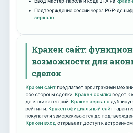
Ввод мастер-пароля и кода 2FA на
краке
Подтверждение сессии через PGP-дешиф
зеркало
Кракен сайт: функцио
возможности для ано
сделок
Кракен сайт
предлагает арбитражный механ
обе стороны сделки.
Кракен ссылка
ведет к 
десятки категорий.
Кракен зеркало
дублирует
рейтинги.
Кракен официальный сайт
гаранти
покупателя замораживаются до подтверждени
Кракен вход
открывает доступ к встроенном