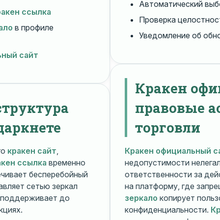
Автоматический вы
ракен ссылка
Проверка целостнос
ало
в профиле
Уведомление об обн
ьный сайт
Кракен офи
структура
правовые а
даркнете
торговли
го
кракен сайт
,
Кракен официальный с
акен ссылка
временно
недопустимости нелега
чивает бесперебойный
ответственности за дей
авляет сетью зеркал
на платформу, где запр
поддерживает до
зеркало
копирует польз
кциях.
конфиденциальности.
Кр