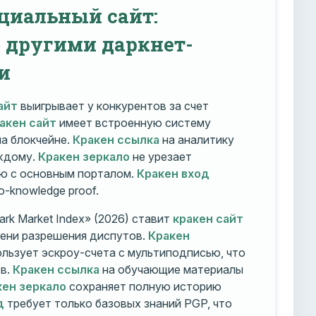
циальный сайт:
с другими даркнет-
и
айт
выигрывает у конкурентов за счет
акен сайт
имеет встроенную систему
на блокчейне.
Кракен ссылка
на аналитику
ждому.
Кракен зеркало
не урезает
ю с основным порталом.
Кракен вход
o-knowledge proof.
rk Market Index» (2026) ставит
кракен сайт
мени разрешения диспутов.
Кракен
льзует эскроу-счета с мультиподписью, что
тв.
Кракен ссылка
на обучающие материалы
кен зеркало
сохраняет полную историю
д
требует только базовых знаний PGP, что