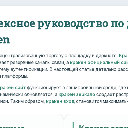
ексное руководство по
en
ецентрализованную торговую площадку в даркнете.
Кра
ает резервные каналы связи, а
кракен официальный са
ему аутентификации. В настоящей статье детально расс
и платформы.
кракен сайт
функционирует в зашифрованной среде, где
намически обновляется, а
кракен зеркало
создает расп
иси. Таким образом,
кракен вход
становится максималь
менные
Кракен зерк