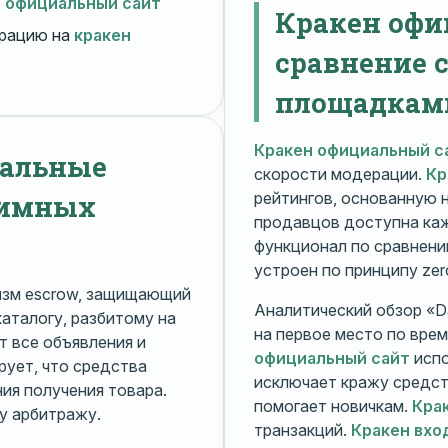
н официальный сайт
Кракен офи
рацию на
кракен
сравнение 
площадкам
Кракен официальный с
нальные
скорости модерации.
Кр
нимных
рейтингов, основанную 
продавцов доступна ка
функционал по сравнени
устроен по принципу zer
изм escrow, защищающий
Аналитический обзор «Da
каталогу, разбитому на
на первое место по вре
 все объявления и
официальный сайт
испо
рует, что средства
исключает кражу средс
я получения товара.
помогает новичкам.
Кра
у арбитражу.
транзакций.
Кракен вхо