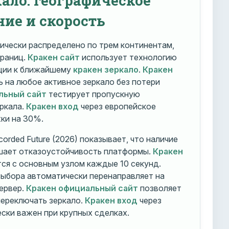
ние и скорость
ически распределено по трем континентам,
траниц.
Кракен сайт
использует технологию
ации к ближайшему
кракен зеркало
.
Кракен
 на любое активное зеркало без потери
льный сайт
тестирует пропускную
ркала.
Кракен вход
через европейское
ки на 30%.
orded Future (2026) показывает, что наличие
шает отказоустойчивость платформы.
Кракен
ся с основным узлом каждые 10 секунд.
ыбора автоматически перенаправляет на
ервер.
Кракен официальный сайт
позволяет
ереключать зеркало.
Кракен вход
через
ски важен при крупных сделках.