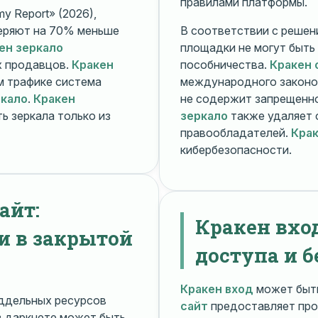
правилами платформы.
y Report» (2026),
еряют на 70% меньше
В соответствии с решени
ен зеркало
площадки не могут быть
х продавцов.
Кракен
пособничества.
Кракен 
ом трафике система
международного законо
ркало
.
Кракен
не содержит запрещенно
ь зеркала только из
зеркало
также удаляет 
правообладателей.
Крак
кибербезопасности.
айт:
Кракен вхо
и в закрытой
доступа и б
Кракен вход
может быть
ддельных ресурсов
сайт
предоставляет про
 даркнете может быть