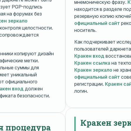
мнемоническую фразу.
К
зует PGP-подпись
находится в разделе п
ная на форумах без
резервную копию ключей
кен зеркало
официальный сайт
реко
контроля целостности.
носитель.
 сопровождается
Как подчеркивает иссле
пользователей даркнета
енники копируют дизайн
Кракен вход
восстанови
рафические метки.
Кракен ссылка
на техпо
льные суммы для
Кракен зеркало
не хран
меет уникальный
официальный сайт
сове
т официального
регистрации.
Кракен са
акен вход
должен
логин.
фиката безопасности.
Кракен зер
я процедура