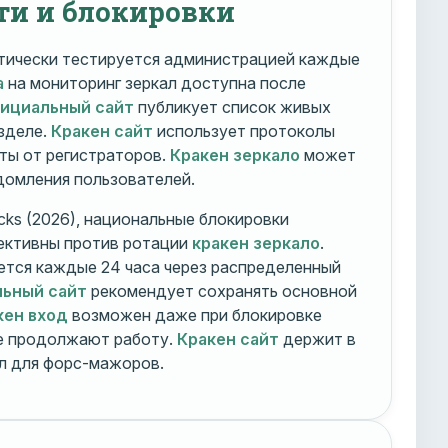
ти и блокировки
ически тестируется администрацией каждые
а
на мониторинг зеркал доступна после
фициальный сайт
публикует список живых
зделе.
Кракен сайт
использует протоколы
ты от регистраторов.
Кракен зеркало
может
едомления пользователей.
cks (2026), национальные блокировки
ективны против ротации
кракен зеркало
.
тся каждые 24 часа через распределенный
льный сайт
рекомендует сохранять основной
кен вход
возможен даже при блокировке
ие продолжают работу.
Кракен сайт
держит в
ал для форс-мажоров.