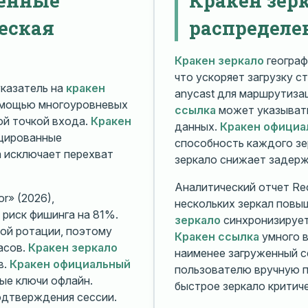
еская
распределе
Кракен зеркало
географ
что ускоряет загрузку с
казатель на
кракен
anycast для маршрутиз
омощью многоуровневых
ссылка
может указывать
й точкой входа.
Кракен
данных.
Кракен официа
ицированные
способность каждого зе
а исключает перехват
зеркало снижает задерж
Аналитический отчет Rec
r» (2026),
нескольких зеркал повы
риск фишинга на 81%.
зеркало
синхронизирует
ой ротации, поэтому
Кракен ссылка
умного в
асов.
Кракен зеркало
наименее загруженный с
в.
Кракен официальный
пользователю вручную п
ые ключи офлайн.
быстрое зеркало критиче
дтверждения сессии.