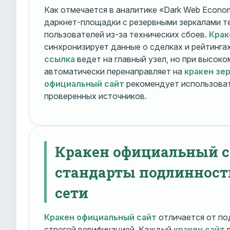
Как отмечается в аналитике «Dark Web Econom
даркнет-площадки с резервными зеркалами т
пользователей из-за технических сбоев.
Крак
синхронизирует данные о сделках и рейтинга
ссылка
ведет на главный узел, но при высок
автоматически перенаправляет на
кракен зе
официальный сайт
рекомендует использоват
проверенных источников.
Кракен официальный с
стандарты подлинност
сети
Кракен официальный сайт
отличается от по
строгой верификацией. Каждый
кракен сайт
в