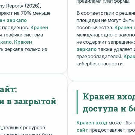
правилами платформы.
y Report» (2026),
еряют на 70% меньше
В соответствии с решени
ен зеркало
площадки не могут быть
х продавцов.
Кракен
пособничества.
Кракен 
ом трафике система
международного законо
ркало
.
Кракен
не содержит запрещенно
ь зеркала только из
зеркало
также удаляет 
правообладателей.
Крак
кибербезопасности.
айт:
Кракен вхо
и в закрытой
доступа и б
Кракен вход
может быть
ддельных ресурсов
сайт
предоставляет про
 даркнете может быть