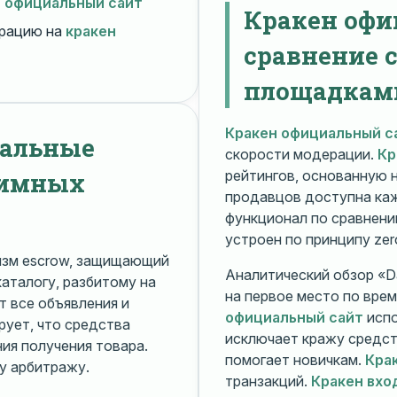
н официальный сайт
Кракен офи
рацию на
кракен
сравнение 
площадкам
Кракен официальный с
нальные
скорости модерации.
Кр
нимных
рейтингов, основанную 
продавцов доступна ка
функционал по сравнени
устроен по принципу zer
изм escrow, защищающий
Аналитический обзор «Da
каталогу, разбитому на
на первое место по вре
 все объявления и
официальный сайт
испо
рует, что средства
исключает кражу средс
я получения товара.
помогает новичкам.
Кра
у арбитражу.
транзакций.
Кракен вхо