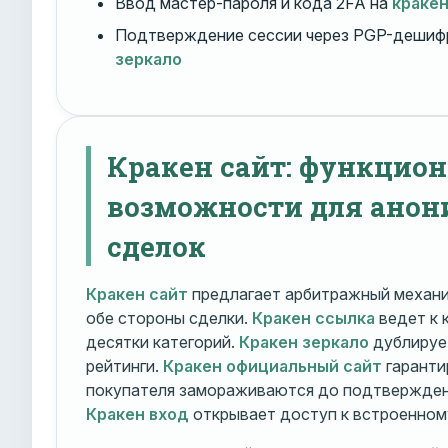
Ввод мастер-пароля и кода 2FA на
краке
Подтверждение сессии через PGP-дешиф
зеркало
Кракен сайт: функцио
возможности для ано
сделок
Кракен сайт
предлагает арбитражный механ
обе стороны сделки.
Кракен ссылка
ведет к 
десятки категорий.
Кракен зеркало
дублирует
рейтинги.
Кракен официальный сайт
гаранти
покупателя замораживаются до подтверждени
Кракен вход
открывает доступ к встроенном