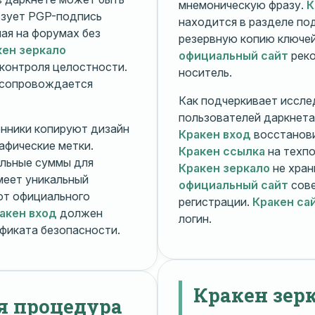
мнемоническую фразу.
К
зует PGP-подпись
находится в разделе п
ная на форумах без
резервную копию ключей
кен зеркало
официальный сайт
реко
контроля целостности.
носитель.
 сопровождается
Как подчеркивает иссле
пользователей даркнета
енники копируют дизайн
Кракен вход
восстанови
рафические метки.
Кракен ссылка
на техпо
льные суммы для
Кракен зеркало
не хран
меет уникальный
официальный сайт
сове
т официального
регистрации.
Кракен са
акен вход
должен
логин.
фиката безопасности.
Кракен зер
я процедура