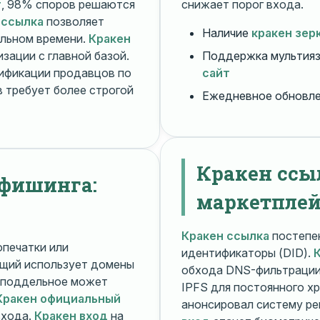
т
, 98% споров решаются
снижает порог входа.
 ссылка
позволяет
Наличие
кракен зер
альном времени.
Кракен
зации с главной базой.
Поддержка мультияз
ификации продавцов по
сайт
 требует более строгой
Ежедневное обновл
Кракен ссы
 фишинга:
маркетплей
Кракен ссылка
постепен
печатки или
идентификаторы (DID).
щий использует домены
обхода DNS-фильтраци
поддельное может
IPFS для постоянного х
Кракен официальный
анонсировал систему ре
входа.
Кракен вход
на