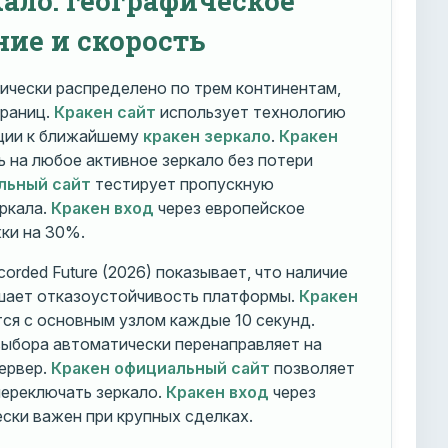
ние и скорость
ически распределено по трем континентам,
траниц.
Кракен сайт
использует технологию
ации к ближайшему
кракен зеркало
.
Кракен
 на любое активное зеркало без потери
льный сайт
тестирует пропускную
ркала.
Кракен вход
через европейское
ки на 30%.
orded Future (2026) показывает, что наличие
шает отказоустойчивость платформы.
Кракен
ся с основным узлом каждые 10 секунд.
ыбора автоматически перенаправляет на
ервер.
Кракен официальный сайт
позволяет
ереключать зеркало.
Кракен вход
через
ски важен при крупных сделках.