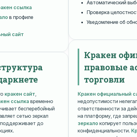
Автоматический вы
ракен ссылка
Проверка целостнос
ало
в профиле
Уведомление об обн
ьный сайт
Кракен офи
структура
правовые а
даркнете
торговли
го
кракен сайт
,
Кракен официальный с
акен ссылка
временно
недопустимости нелега
чивает бесперебойный
ответственности за дей
авляет сетью зеркал
на платформу, где запр
поддерживает до
зеркало
копирует польз
кциях.
конфиденциальности.
Кр