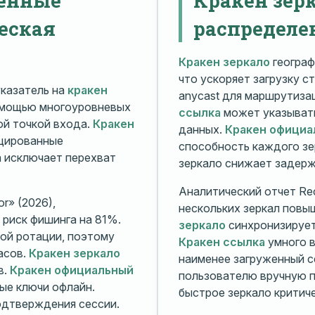
еская
распределе
Кракен зеркало
географ
что ускоряет загрузку с
казатель на
кракен
anycast для маршрутиз
омощью многоуровневых
ссылка
может указывать
й точкой входа.
Кракен
данных.
Кракен официа
ицированные
способность каждого зе
а исключает перехват
зеркало снижает задерж
Аналитический отчет Rec
r» (2026),
нескольких зеркал повы
риск фишинга на 81%.
зеркало
синхронизирует
ой ротации, поэтому
Кракен ссылка
умного в
асов.
Кракен зеркало
наименее загруженный с
в.
Кракен официальный
пользователю вручную п
ые ключи офлайн.
быстрое зеркало критиче
дтверждения сессии.