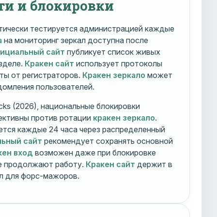
ти и блокировки
ически тестируется администрацией каждые
а
на мониторинг зеркал доступна после
фициальный сайт
публикует список живых
зделе.
Кракен сайт
использует протоколы
ты от регистраторов.
Кракен зеркало
может
едомления пользователей.
cks (2026), национальные блокировки
ективны против ротации
кракен зеркало
.
тся каждые 24 часа через распределенный
льный сайт
рекомендует сохранять основной
кен вход
возможен даже при блокировке
ие продолжают работу.
Кракен сайт
держит в
ал для форс-мажоров.