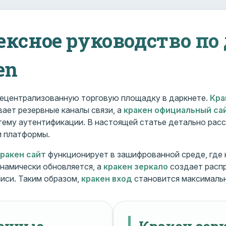
ексное руководство по
en
ецентрализованную торговую площадку в даркнете.
Кра
ает резервные каналы связи, а
кракен официальный са
ему аутентификации. В настоящей статье детально расс
и платформы.
кракен сайт
функционирует в зашифрованной среде, где
намически обновляется, а
кракен зеркало
создает расп
иси. Таким образом,
кракен вход
становится максималь
менные
Кракен зерк