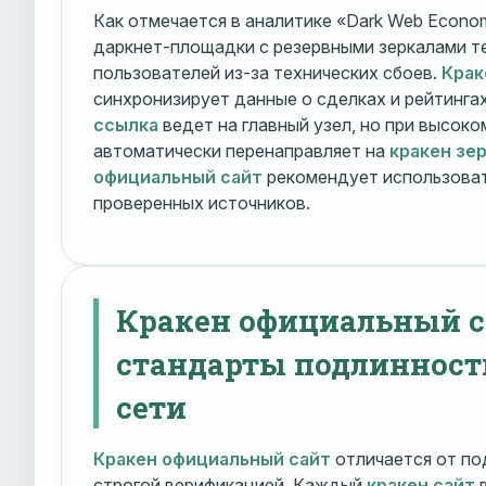
Как отмечается в аналитике «Dark Web Econom
даркнет-площадки с резервными зеркалами т
пользователей из-за технических сбоев.
Крак
синхронизирует данные о сделках и рейтинга
ссылка
ведет на главный узел, но при высок
автоматически перенаправляет на
кракен зе
официальный сайт
рекомендует использоват
проверенных источников.
Кракен официальный с
стандарты подлинност
сети
Кракен официальный сайт
отличается от по
строгой верификацией. Каждый
кракен сайт
в