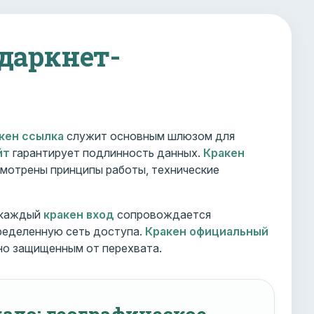
 даркнет-
кен ссылка
служит основным шлюзом для
йт
гарантирует подлинность данных.
Кракен
мотрены принципы работы, технические
 каждый
кракен вход
сопровождается
ределенную сеть доступа.
Кракен официальный
но защищенным от перехвата.
ало: географическое