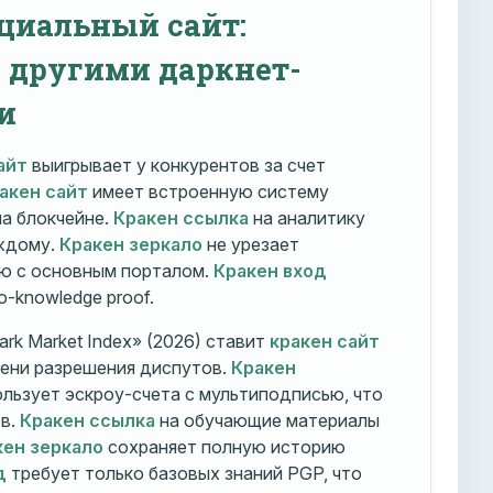
циальный сайт:
с другими даркнет-
и
айт
выигрывает у конкурентов за счет
акен сайт
имеет встроенную систему
на блокчейне.
Кракен ссылка
на аналитику
ждому.
Кракен зеркало
не урезает
ю с основным порталом.
Кракен вход
o-knowledge proof.
rk Market Index» (2026) ставит
кракен сайт
мени разрешения диспутов.
Кракен
льзует эскроу-счета с мультиподписью, что
тв.
Кракен ссылка
на обучающие материалы
кен зеркало
сохраняет полную историю
д
требует только базовых знаний PGP, что