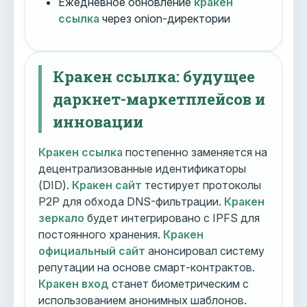
Ежедневное обновление
кракен
ссылка
через onion-директории
Кракен ссылка: будущее
даркнет-маркетплейсов и
инновации
Кракен ссылка
постепенно заменяется на
децентрализованные идентификаторы
(DID).
Кракен сайт
тестирует протоколы
P2P для обхода DNS-фильтрации.
Кракен
зеркало
будет интегрировано с IPFS для
постоянного хранения.
Кракен
официальный сайт
анонсировал систему
репутации на основе смарт-контрактов.
Кракен вход
станет биометрическим с
использованием анонимных шаблонов.