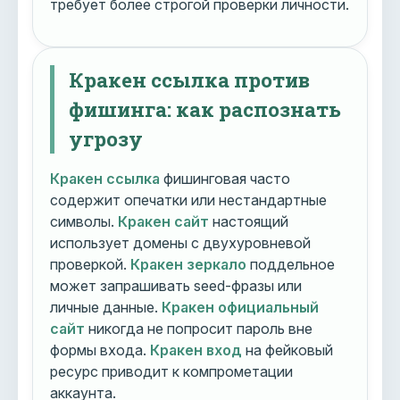
требует более строгой проверки личности.
Кракен ссылка против
фишинга: как распознать
угрозу
Кракен ссылка
фишинговая часто
содержит опечатки или нестандартные
символы.
Кракен сайт
настоящий
использует домены с двухуровневой
проверкой.
Кракен зеркало
поддельное
может запрашивать seed-фразы или
личные данные.
Кракен официальный
сайт
никогда не попросит пароль вне
формы входа.
Кракен вход
на фейковый
ресурс приводит к компрометации
аккаунта.