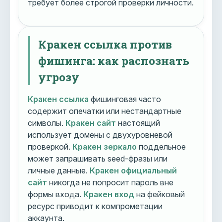
требует более строгой проверки личности.
Кракен ссылка против
фишинга: как распознать
угрозу
Кракен ссылка
фишинговая часто
содержит опечатки или нестандартные
символы.
Кракен сайт
настоящий
использует домены с двухуровневой
проверкой.
Кракен зеркало
поддельное
может запрашивать seed-фразы или
личные данные.
Кракен официальный
сайт
никогда не попросит пароль вне
формы входа.
Кракен вход
на фейковый
ресурс приводит к компрометации
аккаунта.