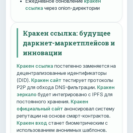
Ежедневное обновление
кракен
ссылка
через onion-директории
Кракен ссылка: будущее
даркнет-маркетплейсов и
инновации
Кракен ссылка
постепенно заменяется на
децентрализованные идентификаторы
(DID).
Кракен сайт
тестирует протоколы
P2P для обхода DNS-фильтрации.
Кракен
зеркало
будет интегрировано с IPFS для
постоянного хранения.
Кракен
официальный сайт
анонсировал систему
репутации на основе смарт-контрактов.
Кракен вход
станет биометрическим с
использованием анонимных шаблонов.