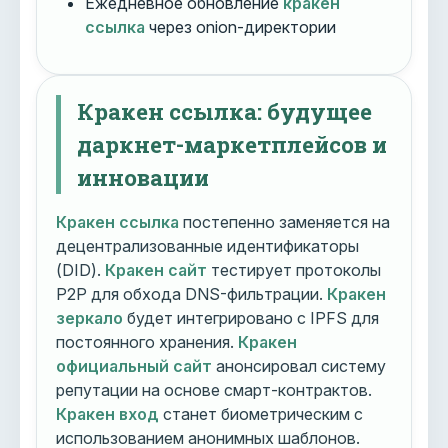
Ежедневное обновление
кракен
ссылка
через onion-директории
Кракен ссылка: будущее
даркнет-маркетплейсов и
инновации
Кракен ссылка
постепенно заменяется на
децентрализованные идентификаторы
(DID).
Кракен сайт
тестирует протоколы
P2P для обхода DNS-фильтрации.
Кракен
зеркало
будет интегрировано с IPFS для
постоянного хранения.
Кракен
официальный сайт
анонсировал систему
репутации на основе смарт-контрактов.
Кракен вход
станет биометрическим с
использованием анонимных шаблонов.