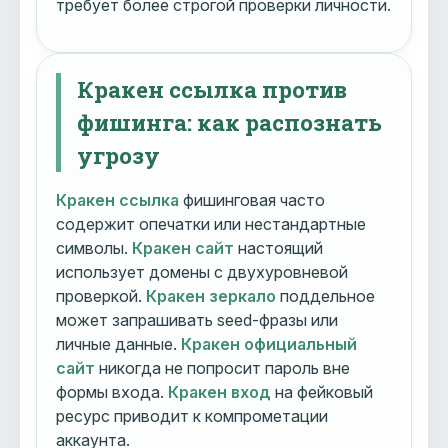
требует более строгой проверки личности.
Кракен ссылка против
фишинга: как распознать
угрозу
Кракен ссылка
фишинговая часто
содержит опечатки или нестандартные
символы.
Кракен сайт
настоящий
использует домены с двухуровневой
проверкой.
Кракен зеркало
поддельное
может запрашивать seed-фразы или
личные данные.
Кракен официальный
сайт
никогда не попросит пароль вне
формы входа.
Кракен вход
на фейковый
ресурс приводит к компрометации
аккаунта.