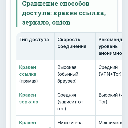
Сравнение способов
доступа: кракен ссылка,
зеркало, onion
Тип доступа
Скорость
Рекоменду
соединения
уровень
анонимност
Кракен
Высокая
Средний
ссылка
(обычный
(VPN+Tor)
(прямая)
браузер)
Кракен
Средняя
Высокий (че
зеркало
(зависит от
Tor)
гео)
Кракен
Ниже из-за
Максимальн