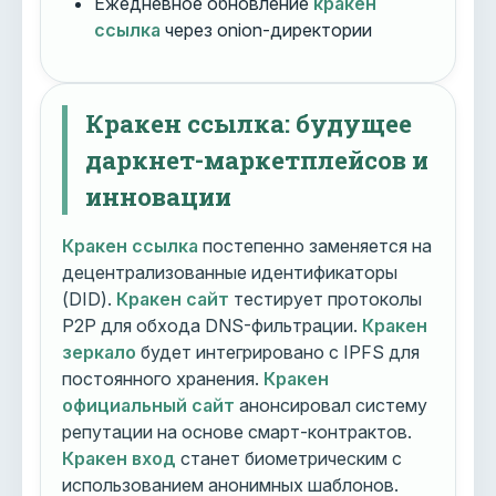
Ежедневное обновление
кракен
ссылка
через onion-директории
Кракен ссылка: будущее
даркнет-маркетплейсов и
инновации
Кракен ссылка
постепенно заменяется на
децентрализованные идентификаторы
(DID).
Кракен сайт
тестирует протоколы
P2P для обхода DNS-фильтрации.
Кракен
зеркало
будет интегрировано с IPFS для
постоянного хранения.
Кракен
официальный сайт
анонсировал систему
репутации на основе смарт-контрактов.
Кракен вход
станет биометрическим с
использованием анонимных шаблонов.