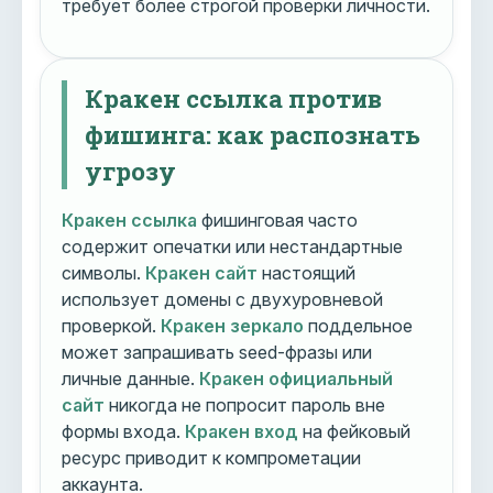
требует более строгой проверки личности.
Кракен ссылка против
фишинга: как распознать
угрозу
Кракен ссылка
фишинговая часто
содержит опечатки или нестандартные
символы.
Кракен сайт
настоящий
использует домены с двухуровневой
проверкой.
Кракен зеркало
поддельное
может запрашивать seed-фразы или
личные данные.
Кракен официальный
сайт
никогда не попросит пароль вне
формы входа.
Кракен вход
на фейковый
ресурс приводит к компрометации
аккаунта.