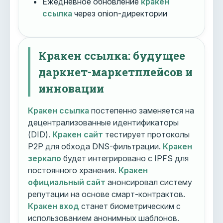
Ежедневное обновление
кракен
ссылка
через onion-директории
Кракен ссылка: будущее
даркнет-маркетплейсов и
инновации
Кракен ссылка
постепенно заменяется на
децентрализованные идентификаторы
(DID).
Кракен сайт
тестирует протоколы
P2P для обхода DNS-фильтрации.
Кракен
зеркало
будет интегрировано с IPFS для
постоянного хранения.
Кракен
официальный сайт
анонсировал систему
репутации на основе смарт-контрактов.
Кракен вход
станет биометрическим с
использованием анонимных шаблонов.