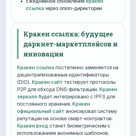
Ежедневное обновление
кракен
ссылка
через onion-директории
Кракен ссылка: будущее
даркнет-маркетплейсов и
инновации
Кракен ссылка
постепенно заменяется на
децентрализованные идентификаторы
(DID).
Кракен сайт
тестирует протоколы
P2P для обхода DNS-фильтрации.
Кракен
зеркало
будет интегрировано с IPFS для
постоянного хранения.
Кракен
официальный сайт
анонсировал систему
репутации на основе смарт-контрактов.
Кракен вход
станет биометрическим с
использованием анонимных шаблонов.