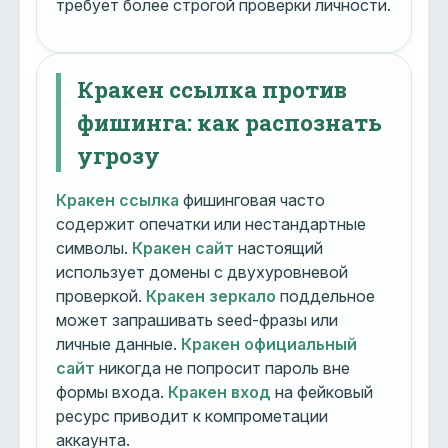
требует более строгой проверки личности.
Кракен ссылка против
фишинга: как распознать
угрозу
Кракен ссылка
фишинговая часто
содержит опечатки или нестандартные
символы.
Кракен сайт
настоящий
использует домены с двухуровневой
проверкой.
Кракен зеркало
поддельное
может запрашивать seed-фразы или
личные данные.
Кракен официальный
сайт
никогда не попросит пароль вне
формы входа.
Кракен вход
на фейковый
ресурс приводит к компрометации
аккаунта.