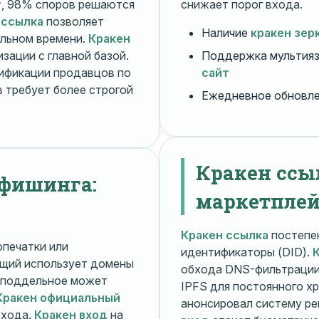
т
, 98% споров решаются
снижает порог входа.
 ссылка
позволяет
Наличие
кракен зер
альном времени.
Кракен
зации с главной базой.
Поддержка мультияз
ификации продавцов по
сайт
 требует более строгой
Ежедневное обновл
Кракен ссы
 фишинга:
маркетплей
Кракен ссылка
постепен
печатки или
идентификаторы (DID).
щий использует домены
обхода DNS-фильтраци
поддельное может
IPFS для постоянного х
Кракен официальный
анонсировал систему ре
входа.
Кракен вход
на