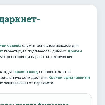
 даркнет-
кен ссылка
служит основным шлюзом для
йт
гарантирует подлинность данных.
Кракен
мотрены принципы работы, технические
 каждый
кракен вход
сопровождается
ределенную сеть доступа.
Кракен официальный
но защищенным от перехвата.
ало: географическое