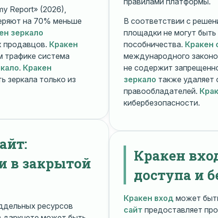
правилами платформы.
y Report» (2026),
еряют на 70% меньше
В соответствии с решени
ен зеркало
площадки не могут быть
х продавцов.
Кракен
пособничества.
Кракен 
ом трафике система
международного законо
ркало
.
Кракен
не содержит запрещенно
ь зеркала только из
зеркало
также удаляет 
правообладателей.
Крак
кибербезопасности.
айт:
Кракен вхо
и в закрытой
доступа и б
Кракен вход
может быть
ддельных ресурсов
сайт
предоставляет про
 даркнете может быть