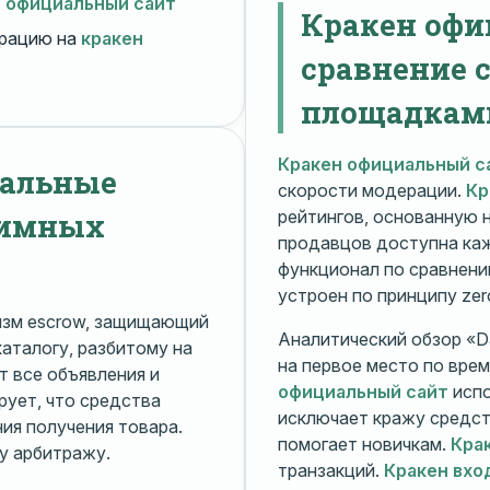
н официальный сайт
Кракен офи
рацию на
кракен
сравнение 
площадкам
Кракен официальный с
нальные
скорости модерации.
Кр
нимных
рейтингов, основанную 
продавцов доступна ка
функционал по сравнени
устроен по принципу zer
изм escrow, защищающий
Аналитический обзор «Da
каталогу, разбитому на
на первое место по вре
 все объявления и
официальный сайт
испо
рует, что средства
исключает кражу средс
я получения товара.
помогает новичкам.
Кра
у арбитражу.
транзакций.
Кракен вхо