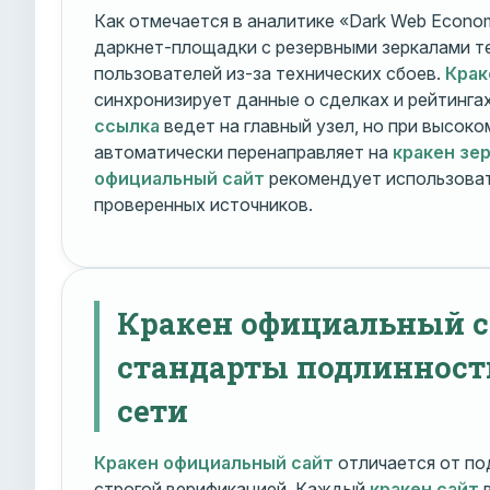
Как отмечается в аналитике «Dark Web Econom
даркнет-площадки с резервными зеркалами т
пользователей из-за технических сбоев.
Крак
синхронизирует данные о сделках и рейтинга
ссылка
ведет на главный узел, но при высок
автоматически перенаправляет на
кракен зе
официальный сайт
рекомендует использоват
проверенных источников.
Кракен официальный с
стандарты подлинност
сети
Кракен официальный сайт
отличается от по
строгой верификацией. Каждый
кракен сайт
в