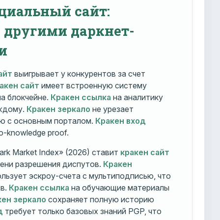
циальный сайт:
с другими даркнет-
и
айт
выигрывает у конкурентов за счет
акен сайт
имеет встроенную систему
на блокчейне.
Кракен ссылка
на аналитику
ждому.
Кракен зеркало
не урезает
ю с основным порталом.
Кракен вход
o-knowledge proof.
rk Market Index» (2026) ставит
кракен сайт
мени разрешения диспутов.
Кракен
льзует эскроу-счета с мультиподписью, что
тв.
Кракен ссылка
на обучающие материалы
кен зеркало
сохраняет полную историю
д
требует только базовых знаний PGP, что