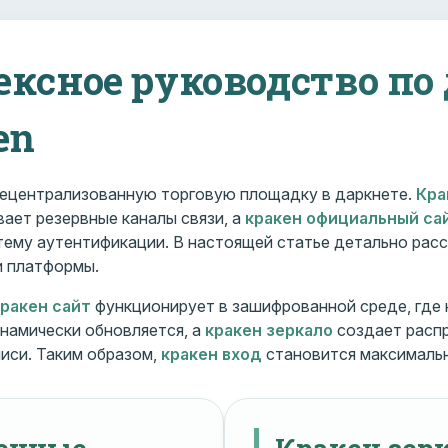
ексное руководство по
en
ецентрализованную торговую площадку в даркнете.
Кра
ает резервные каналы связи, а
кракен официальный са
ему аутентификации. В настоящей статье детально расс
и платформы.
кракен сайт
функционирует в зашифрованной среде, где
намически обновляется, а
кракен зеркало
создает расп
иси. Таким образом,
кракен вход
становится максималь
менные
Кракен зерк