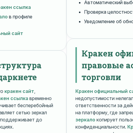
Автоматический вы
ракен ссылка
Проверка целостнос
ало
в профиле
Уведомление об обн
ьный сайт
Кракен офи
структура
правовые а
даркнете
торговли
го
кракен сайт
,
Кракен официальный с
акен ссылка
временно
недопустимости нелега
чивает бесперебойный
ответственности за дей
авляет сетью зеркал
на платформу, где запр
поддерживает до
зеркало
копирует польз
кциях.
конфиденциальности.
Кр