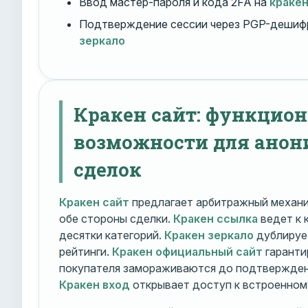
Ввод мастер-пароля и кода 2FA на
краке
Подтверждение сессии через PGP-дешиф
зеркало
Кракен сайт: функцио
возможности для ано
сделок
Кракен сайт
предлагает арбитражный механ
обе стороны сделки.
Кракен ссылка
ведет к 
десятки категорий.
Кракен зеркало
дублирует
рейтинги.
Кракен официальный сайт
гаранти
покупателя замораживаются до подтверждени
Кракен вход
открывает доступ к встроенном