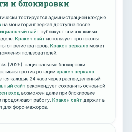
ти и блокировки
ически тестируется администрацией каждые
а
на мониторинг зеркал доступна после
фициальный сайт
публикует список живых
зделе.
Кракен сайт
использует протоколы
ты от регистраторов.
Кракен зеркало
может
едомления пользователей.
cks (2026), национальные блокировки
ективны против ротации
кракен зеркало
.
тся каждые 24 часа через распределенный
льный сайт
рекомендует сохранять основной
кен вход
возможен даже при блокировке
ие продолжают работу.
Кракен сайт
держит в
ал для форс-мажоров.