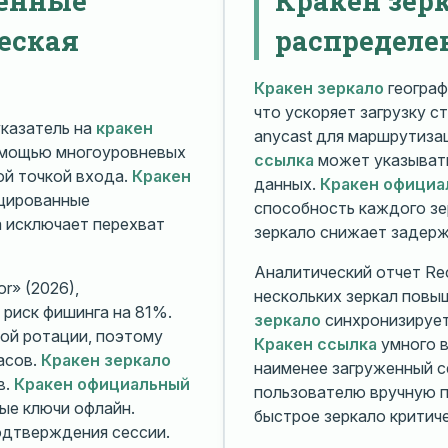
еская
распределе
Кракен зеркало
географ
что ускоряет загрузку с
казатель на
кракен
anycast для маршрутиз
омощью многоуровневых
ссылка
может указывать
й точкой входа.
Кракен
данных.
Кракен официа
ицированные
способность каждого зе
а исключает перехват
зеркало снижает задерж
Аналитический отчет Rec
r» (2026),
нескольких зеркал повы
риск фишинга на 81%.
зеркало
синхронизирует
ой ротации, поэтому
Кракен ссылка
умного в
асов.
Кракен зеркало
наименее загруженный с
в.
Кракен официальный
пользователю вручную п
ые ключи офлайн.
быстрое зеркало критиче
дтверждения сессии.