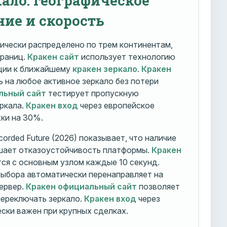
ние и скорость
ически распределено по трем континентам,
траниц.
Кракен сайт
использует технологию
ации к ближайшему
кракен зеркало
.
Кракен
 на любое активное зеркало без потери
льный сайт
тестирует пропускную
ркала.
Кракен вход
через европейское
ки на 30%.
orded Future (2026) показывает, что наличие
шает отказоустойчивость платформы.
Кракен
ся с основным узлом каждые 10 секунд.
ыбора автоматически перенаправляет на
ервер.
Кракен официальный сайт
позволяет
ереключать зеркало.
Кракен вход
через
ски важен при крупных сделках.