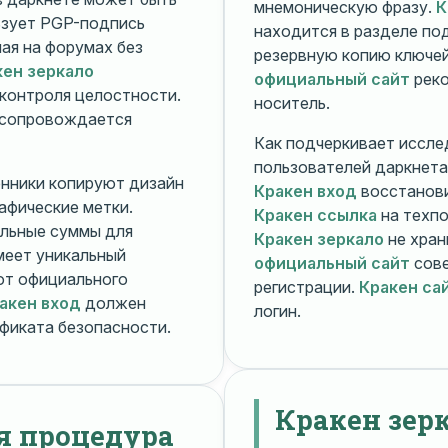
мнемоническую фразу.
К
зует PGP-подпись
находится в разделе п
ная на форумах без
резервную копию ключей
кен зеркало
официальный сайт
реко
контроля целостности.
носитель.
 сопровождается
Как подчеркивает иссле
пользователей даркнета
енники копируют дизайн
Кракен вход
восстанови
рафические метки.
Кракен ссылка
на техпо
льные суммы для
Кракен зеркало
не хран
меет уникальный
официальный сайт
сове
т официального
регистрации.
Кракен са
акен вход
должен
логин.
фиката безопасности.
Кракен зер
я процедура