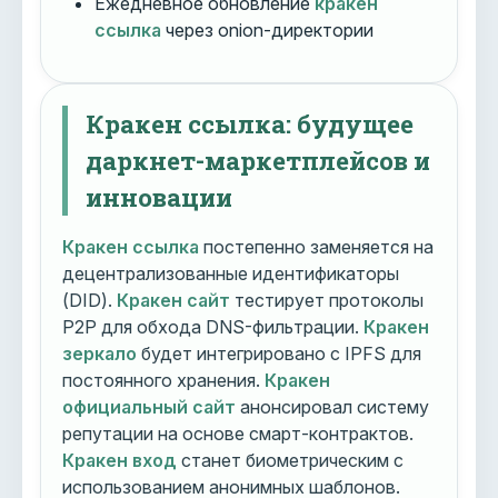
Ежедневное обновление
кракен
ссылка
через onion-директории
Кракен ссылка: будущее
даркнет-маркетплейсов и
инновации
Кракен ссылка
постепенно заменяется на
децентрализованные идентификаторы
(DID).
Кракен сайт
тестирует протоколы
P2P для обхода DNS-фильтрации.
Кракен
зеркало
будет интегрировано с IPFS для
постоянного хранения.
Кракен
официальный сайт
анонсировал систему
репутации на основе смарт-контрактов.
Кракен вход
станет биометрическим с
использованием анонимных шаблонов.