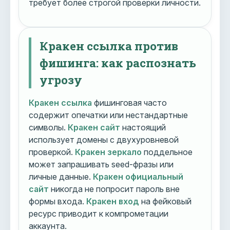
требует более строгой проверки личности.
Кракен ссылка против
фишинга: как распознать
угрозу
Кракен ссылка
фишинговая часто
содержит опечатки или нестандартные
символы.
Кракен сайт
настоящий
использует домены с двухуровневой
проверкой.
Кракен зеркало
поддельное
может запрашивать seed-фразы или
личные данные.
Кракен официальный
сайт
никогда не попросит пароль вне
формы входа.
Кракен вход
на фейковый
ресурс приводит к компрометации
аккаунта.