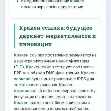
Ежедневное обновление
кракен
ссылка
через onion-директории
Кракен ссылка: будущее
даркнет-маркетплейсов и
инновации
Кракен ссылка
постепенно заменяется на
децентрализованные идентификаторы
(DID).
Кракен сайт
тестирует протоколы
P2P для обхода DNS-фильтрации.
Кракен
зеркало
будет интегрировано с IPFS для
постоянного хранения.
Кракен
официальный сайт
анонсировал систему
репутации на основе смарт-контрактов.
Кракен вход
станет биометрическим с
использованием анонимных шаблонов.