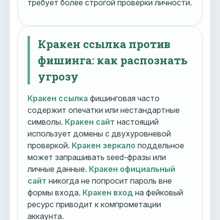
требует более строгой проверки личности.
Кракен ссылка против
фишинга: как распознать
угрозу
Кракен ссылка
фишинговая часто
содержит опечатки или нестандартные
символы.
Кракен сайт
настоящий
использует домены с двухуровневой
проверкой.
Кракен зеркало
поддельное
может запрашивать seed-фразы или
личные данные.
Кракен официальный
сайт
никогда не попросит пароль вне
формы входа.
Кракен вход
на фейковый
ресурс приводит к компрометации
аккаунта.