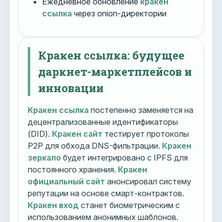
Ежедневное обновление
кракен
ссылка
через onion-директории
Кракен ссылка: будущее
даркнет-маркетплейсов и
инновации
Кракен ссылка
постепенно заменяется на
децентрализованные идентификаторы
(DID).
Кракен сайт
тестирует протоколы
P2P для обхода DNS-фильтрации.
Кракен
зеркало
будет интегрировано с IPFS для
постоянного хранения.
Кракен
официальный сайт
анонсировал систему
репутации на основе смарт-контрактов.
Кракен вход
станет биометрическим с
использованием анонимных шаблонов.