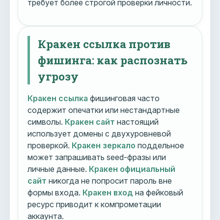
требует более строгой проверки личности.
Кракен ссылка против
фишинга: как распознать
угрозу
Кракен ссылка
фишинговая часто
содержит опечатки или нестандартные
символы.
Кракен сайт
настоящий
использует домены с двухуровневой
проверкой.
Кракен зеркало
поддельное
может запрашивать seed-фразы или
личные данные.
Кракен официальный
сайт
никогда не попросит пароль вне
формы входа.
Кракен вход
на фейковый
ресурс приводит к компрометации
аккаунта.