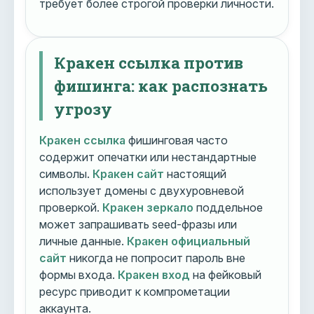
требует более строгой проверки личности.
Кракен ссылка против
фишинга: как распознать
угрозу
Кракен ссылка
фишинговая часто
содержит опечатки или нестандартные
символы.
Кракен сайт
настоящий
использует домены с двухуровневой
проверкой.
Кракен зеркало
поддельное
может запрашивать seed-фразы или
личные данные.
Кракен официальный
сайт
никогда не попросит пароль вне
формы входа.
Кракен вход
на фейковый
ресурс приводит к компрометации
аккаунта.