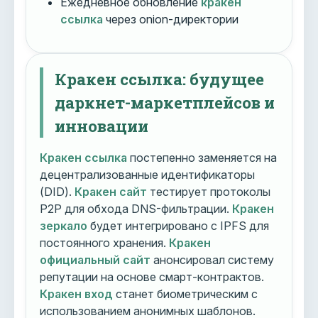
Ежедневное обновление
кракен
ссылка
через onion-директории
Кракен ссылка: будущее
даркнет-маркетплейсов и
инновации
Кракен ссылка
постепенно заменяется на
децентрализованные идентификаторы
(DID).
Кракен сайт
тестирует протоколы
P2P для обхода DNS-фильтрации.
Кракен
зеркало
будет интегрировано с IPFS для
постоянного хранения.
Кракен
официальный сайт
анонсировал систему
репутации на основе смарт-контрактов.
Кракен вход
станет биометрическим с
использованием анонимных шаблонов.