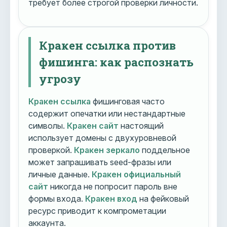
требует более строгой проверки личности.
Кракен ссылка против
фишинга: как распознать
угрозу
Кракен ссылка
фишинговая часто
содержит опечатки или нестандартные
символы.
Кракен сайт
настоящий
использует домены с двухуровневой
проверкой.
Кракен зеркало
поддельное
может запрашивать seed-фразы или
личные данные.
Кракен официальный
сайт
никогда не попросит пароль вне
формы входа.
Кракен вход
на фейковый
ресурс приводит к компрометации
аккаунта.