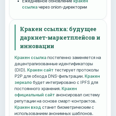
Ежедневное обновление
кракен
ссылка
через onion-директории
Кракен ссылка: будущее
даркнет-маркетплейсов и
инновации
Кракен ссылка
постепенно заменяется на
децентрализованные идентификаторы
(DID).
Кракен сайт
тестирует протоколы
P2P для обхода DNS-фильтрации.
Кракен
зеркало
будет интегрировано с IPFS для
постоянного хранения.
Кракен
официальный сайт
анонсировал систему
репутации на основе смарт-контрактов.
Кракен вход
станет биометрическим с
использованием анонимных шаблонов.