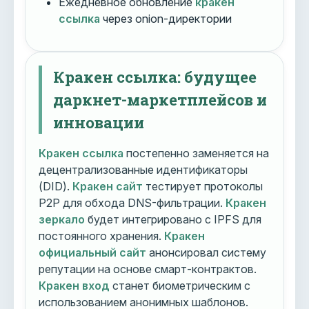
Ежедневное обновление
кракен
ссылка
через onion-директории
Кракен ссылка: будущее
даркнет-маркетплейсов и
инновации
Кракен ссылка
постепенно заменяется на
децентрализованные идентификаторы
(DID).
Кракен сайт
тестирует протоколы
P2P для обхода DNS-фильтрации.
Кракен
зеркало
будет интегрировано с IPFS для
постоянного хранения.
Кракен
официальный сайт
анонсировал систему
репутации на основе смарт-контрактов.
Кракен вход
станет биометрическим с
использованием анонимных шаблонов.