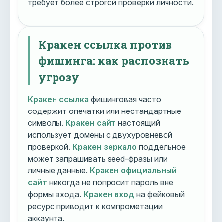
требует более строгой проверки личности.
Кракен ссылка против
фишинга: как распознать
угрозу
Кракен ссылка
фишинговая часто
содержит опечатки или нестандартные
символы.
Кракен сайт
настоящий
использует домены с двухуровневой
проверкой.
Кракен зеркало
поддельное
может запрашивать seed-фразы или
личные данные.
Кракен официальный
сайт
никогда не попросит пароль вне
формы входа.
Кракен вход
на фейковый
ресурс приводит к компрометации
аккаунта.