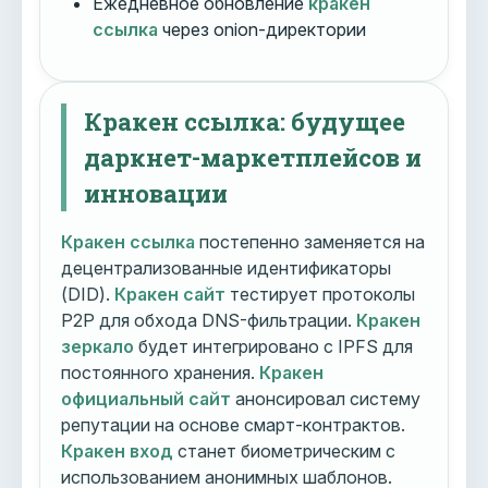
Ежедневное обновление
кракен
ссылка
через onion-директории
Кракен ссылка: будущее
даркнет-маркетплейсов и
инновации
Кракен ссылка
постепенно заменяется на
децентрализованные идентификаторы
(DID).
Кракен сайт
тестирует протоколы
P2P для обхода DNS-фильтрации.
Кракен
зеркало
будет интегрировано с IPFS для
постоянного хранения.
Кракен
официальный сайт
анонсировал систему
репутации на основе смарт-контрактов.
Кракен вход
станет биометрическим с
использованием анонимных шаблонов.