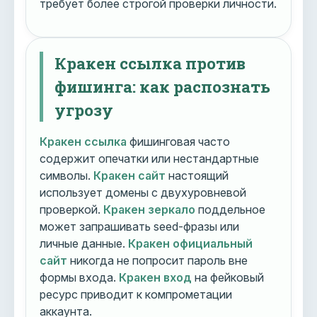
требует более строгой проверки личности.
Кракен ссылка против
фишинга: как распознать
угрозу
Кракен ссылка
фишинговая часто
содержит опечатки или нестандартные
символы.
Кракен сайт
настоящий
использует домены с двухуровневой
проверкой.
Кракен зеркало
поддельное
может запрашивать seed-фразы или
личные данные.
Кракен официальный
сайт
никогда не попросит пароль вне
формы входа.
Кракен вход
на фейковый
ресурс приводит к компрометации
аккаунта.