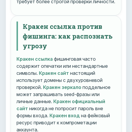
требует более строгой проверки личности.
Кракен ссылка против
фишинга: как распознать
угрозу
Кракен ссылка
фишинговая часто
содержит опечатки или нестандартные
символы.
Кракен сайт
настоящий
использует домены с двухуровневой
проверкой.
Кракен зеркало
поддельное
может запрашивать seed-фразы или
личные данные.
Кракен официальный
сайт
никогда не попросит пароль вне
формы входа.
Кракен вход
на фейковый
ресурс приводит к компрометации
аккаунта.