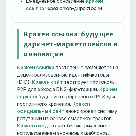
Ежедневное обновление
кракен
ссылка
через onion-директории
Кракен ссылка: будущее
даркнет-маркетплейсов и
инновации
Кракен ссылка
постепенно заменяется на
децентрализованные идентификаторы
(DID).
Кракен сайт
тестирует протоколы
P2P для обхода DNS-фильтрации.
Кракен
зеркало
будет интегрировано с IPFS для
постоянного хранения.
Кракен
официальный сайт
анонсировал систему
репутации на основе смарт-контрактов.
Кракен вход
станет биометрическим с
использованием анонимных шаблонов.