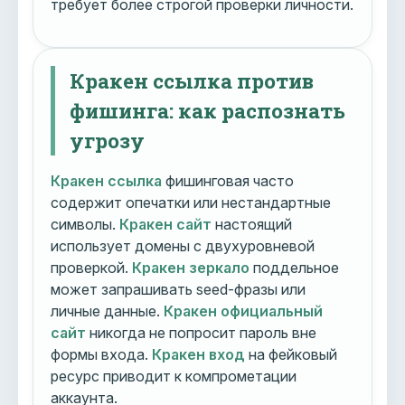
требует более строгой проверки личности.
Кракен ссылка против
фишинга: как распознать
угрозу
Кракен ссылка
фишинговая часто
содержит опечатки или нестандартные
символы.
Кракен сайт
настоящий
использует домены с двухуровневой
проверкой.
Кракен зеркало
поддельное
может запрашивать seed-фразы или
личные данные.
Кракен официальный
сайт
никогда не попросит пароль вне
формы входа.
Кракен вход
на фейковый
ресурс приводит к компрометации
аккаунта.