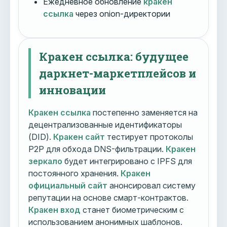
Ежедневное обновление
кракен
ссылка
через onion-директории
Кракен ссылка: будущее
даркнет-маркетплейсов и
инновации
Кракен ссылка
постепенно заменяется на
децентрализованные идентификаторы
(DID).
Кракен сайт
тестирует протоколы
P2P для обхода DNS-фильтрации.
Кракен
зеркало
будет интегрировано с IPFS для
постоянного хранения.
Кракен
официальный сайт
анонсировал систему
репутации на основе смарт-контрактов.
Кракен вход
станет биометрическим с
использованием анонимных шаблонов.