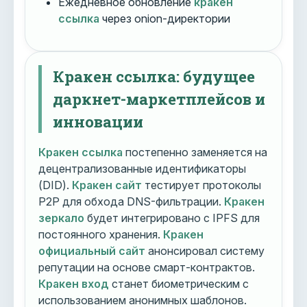
Ежедневное обновление
кракен
ссылка
через onion-директории
Кракен ссылка: будущее
даркнет-маркетплейсов и
инновации
Кракен ссылка
постепенно заменяется на
децентрализованные идентификаторы
(DID).
Кракен сайт
тестирует протоколы
P2P для обхода DNS-фильтрации.
Кракен
зеркало
будет интегрировано с IPFS для
постоянного хранения.
Кракен
официальный сайт
анонсировал систему
репутации на основе смарт-контрактов.
Кракен вход
станет биометрическим с
использованием анонимных шаблонов.