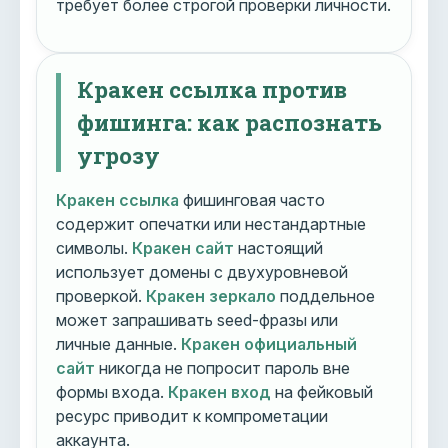
требует более строгой проверки личности.
Кракен ссылка против
фишинга: как распознать
угрозу
Кракен ссылка
фишинговая часто
содержит опечатки или нестандартные
символы.
Кракен сайт
настоящий
использует домены с двухуровневой
проверкой.
Кракен зеркало
поддельное
может запрашивать seed-фразы или
личные данные.
Кракен официальный
сайт
никогда не попросит пароль вне
формы входа.
Кракен вход
на фейковый
ресурс приводит к компрометации
аккаунта.