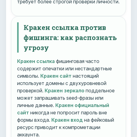
требует более строгой проверки личности.
Кракен ссылка против
фишинга: как распознать
угрозу
Кракен ссылка
фишинговая часто
содержит опечатки или нестандартные
символы.
Кракен сайт
настоящий
использует домены с двухуровневой
проверкой.
Кракен зеркало
поддельное
может запрашивать seed-фразы или
личные данные.
Кракен официальный
сайт
никогда не попросит пароль вне
формы входа.
Кракен вход
на фейковый
ресурс приводит к компрометации
аккаунта.