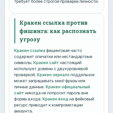
требует более строгой проверки личности.
Кракен ссылка против
фишинга: как распознать
угрозу
Кракен ссылка
фишинговая часто
содержит опечатки или нестандартные
символы.
Кракен сайт
настоящий
использует домены с двухуровневой
проверкой.
Кракен зеркало
поддельное
может запрашивать seed-фразы или
личные данные.
Кракен официальный
сайт
никогда не попросит пароль вне
формы входа.
Кракен вход
на фейковый
ресурс приводит к компрометации
аккаунта.