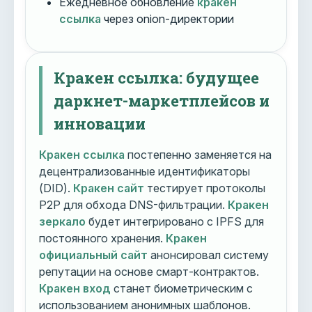
Ежедневное обновление
кракен
ссылка
через onion-директории
Кракен ссылка: будущее
даркнет-маркетплейсов и
инновации
Кракен ссылка
постепенно заменяется на
децентрализованные идентификаторы
(DID).
Кракен сайт
тестирует протоколы
P2P для обхода DNS-фильтрации.
Кракен
зеркало
будет интегрировано с IPFS для
постоянного хранения.
Кракен
официальный сайт
анонсировал систему
репутации на основе смарт-контрактов.
Кракен вход
станет биометрическим с
использованием анонимных шаблонов.