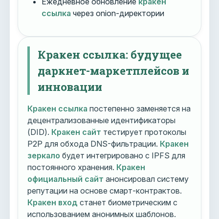
Ежедневное обновление
кракен
ссылка
через onion-директории
Кракен ссылка: будущее
даркнет-маркетплейсов и
инновации
Кракен ссылка
постепенно заменяется на
децентрализованные идентификаторы
(DID).
Кракен сайт
тестирует протоколы
P2P для обхода DNS-фильтрации.
Кракен
зеркало
будет интегрировано с IPFS для
постоянного хранения.
Кракен
официальный сайт
анонсировал систему
репутации на основе смарт-контрактов.
Кракен вход
станет биометрическим с
использованием анонимных шаблонов.