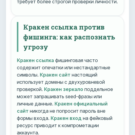
требует более строгой проверки личности.
Кракен ссылка против
фишинга: как распознать
угрозу
Кракен ссылка
фишинговая часто
содержит опечатки или нестандартные
символы.
Кракен сайт
настоящий
использует домены с двухуровневой
проверкой.
Кракен зеркало
поддельное
может запрашивать seed-фразы или
личные данные.
Кракен официальный
сайт
никогда не попросит пароль вне
формы входа.
Кракен вход
на фейковый
ресурс приводит к компрометации
аккаунта.