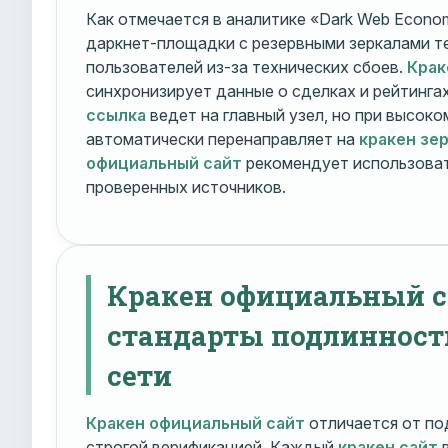
Как отмечается в аналитике «Dark Web Econom
даркнет-площадки с резервными зеркалами т
пользователей из-за технических сбоев.
Крак
синхронизирует данные о сделках и рейтинга
ссылка
ведет на главный узел, но при высок
автоматически перенаправляет на
кракен зе
официальный сайт
рекомендует использоват
проверенных источников.
Кракен официальный с
стандарты подлинност
сети
Кракен официальный сайт
отличается от по
строгой верификацией. Каждый
кракен сайт
в