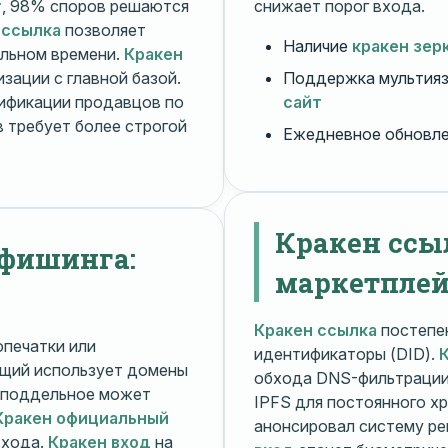
т
, 98% споров решаются
снижает порог входа.
 ссылка
позволяет
Наличие
кракен зер
альном времени.
Кракен
зации с главной базой.
Поддержка мультияз
ификации продавцов по
сайт
 требует более строгой
Ежедневное обновл
Кракен ссы
 фишинга:
маркетплей
Кракен ссылка
постепен
печатки или
идентификаторы (DID).
щий использует домены
обхода DNS-фильтраци
поддельное может
IPFS для постоянного х
Кракен официальный
анонсировал систему ре
входа.
Кракен вход
на