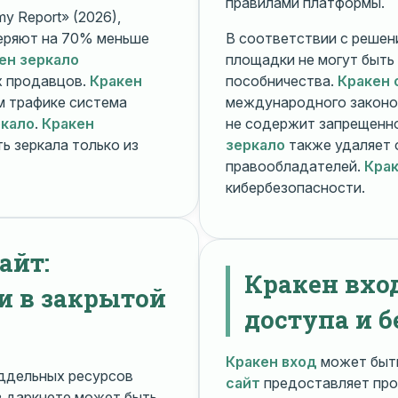
правилами платформы.
y Report» (2026),
еряют на 70% меньше
В соответствии с решени
ен зеркало
площадки не могут быть
х продавцов.
Кракен
пособничества.
Кракен 
ом трафике система
международного законо
ркало
.
Кракен
не содержит запрещенно
ь зеркала только из
зеркало
также удаляет 
правообладателей.
Крак
кибербезопасности.
айт:
Кракен вхо
и в закрытой
доступа и б
Кракен вход
может быть
ддельных ресурсов
сайт
предоставляет про
 даркнете может быть