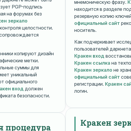
мнемоническую фразу.
К
зует PGP-подпись
находится в разделе п
ная на форумах без
резервную копию ключей
кен зеркало
официальный сайт
реко
контроля целостности.
носитель.
 сопровождается
Как подчеркивает иссле
пользователей даркнета
енники копируют дизайн
Кракен вход
восстанови
рафические метки.
Кракен ссылка
на техпо
льные суммы для
Кракен зеркало
не хран
меет уникальный
официальный сайт
сове
т официального
регистрации.
Кракен са
акен вход
должен
логин.
фиката безопасности.
Кракен зер
я процедура