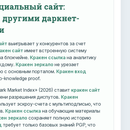
циальный сайт:
с другими даркнет-
и
айт
выигрывает у конкурентов за счет
акен сайт
имеет встроенную систему
на блокчейне.
Кракен ссылка
на аналитику
ждому.
Кракен зеркало
не урезает
ю с основным порталом.
Кракен вход
o-knowledge proof.
rk Market Index» (2026) ставит
кракен сайт
мени разрешения диспутов.
Кракен
льзует эскроу-счета с мультиподписью, что
тв.
Кракен ссылка
на обучающие материалы
кен зеркало
сохраняет полную историю
д
требует только базовых знаний PGP, что