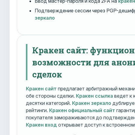
Ввод мастер-пароля и кода 2FA на
краке
Подтверждение сессии через PGP-дешиф
зеркало
Кракен сайт: функцио
возможности для ано
сделок
Кракен сайт
предлагает арбитражный механ
обе стороны сделки.
Кракен ссылка
ведет к 
десятки категорий.
Кракен зеркало
дублирует
рейтинги.
Кракен официальный сайт
гаранти
покупателя замораживаются до подтверждени
Кракен вход
открывает доступ к встроенном