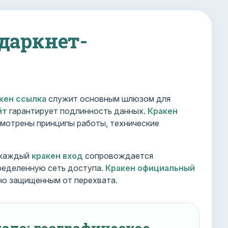
 даркнет-
кен ссылка
служит основным шлюзом для
йт
гарантирует подлинность данных.
Кракен
мотрены принципы работы, технические
 каждый
кракен вход
сопровождается
ределенную сеть доступа.
Кракен официальный
но защищенным от перехвата.
ало: географическое