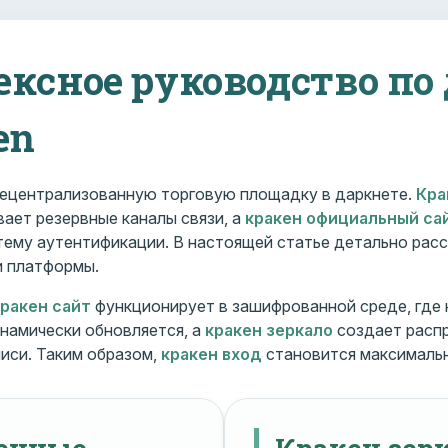
ексное руководство по
en
ецентрализованную торговую площадку в даркнете.
Кра
ает резервные каналы связи, а
кракен официальный са
ему аутентификации. В настоящей статье детально расс
и платформы.
кракен сайт
функционирует в зашифрованной среде, где
намически обновляется, а
кракен зеркало
создает расп
иси. Таким образом,
кракен вход
становится максималь
менные
Кракен зерк