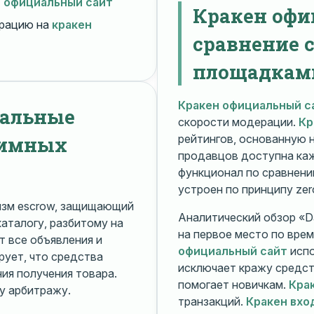
н официальный сайт
Кракен офи
рацию на
кракен
сравнение 
площадкам
Кракен официальный с
нальные
скорости модерации.
Кр
нимных
рейтингов, основанную 
продавцов доступна ка
функционал по сравнени
устроен по принципу zer
изм escrow, защищающий
Аналитический обзор «Da
каталогу, разбитому на
на первое место по вре
 все объявления и
официальный сайт
испо
рует, что средства
исключает кражу средс
я получения товара.
помогает новичкам.
Кра
у арбитражу.
транзакций.
Кракен вхо