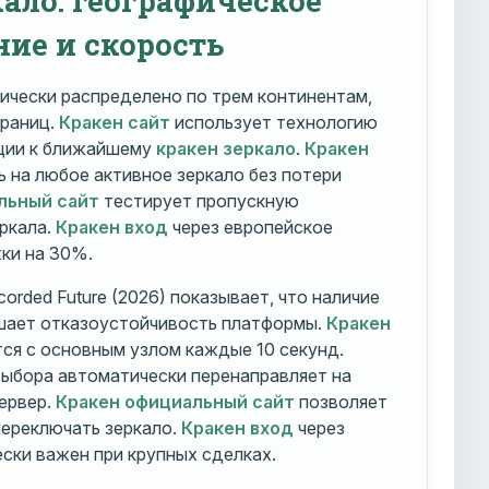
ние и скорость
ически распределено по трем континентам,
траниц.
Кракен сайт
использует технологию
ации к ближайшему
кракен зеркало
.
Кракен
 на любое активное зеркало без потери
льный сайт
тестирует пропускную
ркала.
Кракен вход
через европейское
ки на 30%.
orded Future (2026) показывает, что наличие
шает отказоустойчивость платформы.
Кракен
ся с основным узлом каждые 10 секунд.
ыбора автоматически перенаправляет на
ервер.
Кракен официальный сайт
позволяет
ереключать зеркало.
Кракен вход
через
ски важен при крупных сделках.