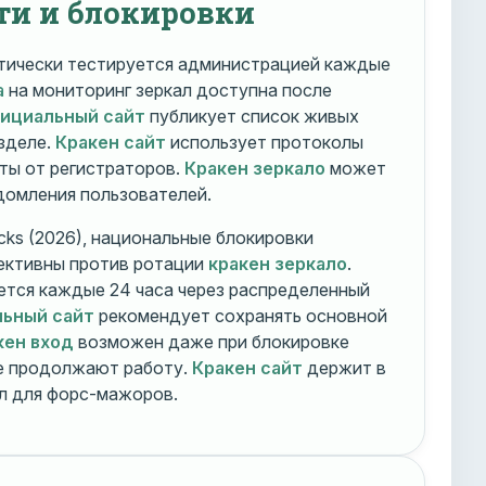
ти и блокировки
ически тестируется администрацией каждые
а
на мониторинг зеркал доступна после
фициальный сайт
публикует список живых
зделе.
Кракен сайт
использует протоколы
ты от регистраторов.
Кракен зеркало
может
едомления пользователей.
cks (2026), национальные блокировки
ективны против ротации
кракен зеркало
.
тся каждые 24 часа через распределенный
льный сайт
рекомендует сохранять основной
кен вход
возможен даже при блокировке
ие продолжают работу.
Кракен сайт
держит в
ал для форс-мажоров.