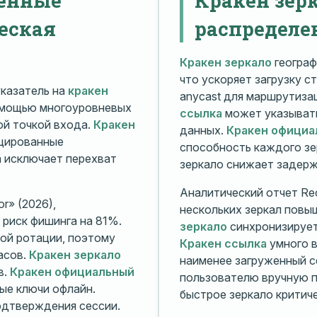
еская
распределе
Кракен зеркало
географ
что ускоряет загрузку с
казатель на
кракен
anycast для маршрутиз
омощью многоуровневых
ссылка
может указывать
й точкой входа.
Кракен
данных.
Кракен официа
ицированные
способность каждого зе
а исключает перехват
зеркало снижает задерж
Аналитический отчет Rec
r» (2026),
нескольких зеркал повы
риск фишинга на 81%.
зеркало
синхронизирует
ой ротации, поэтому
Кракен ссылка
умного в
асов.
Кракен зеркало
наименее загруженный с
в.
Кракен официальный
пользователю вручную п
ые ключи офлайн.
быстрое зеркало критиче
дтверждения сессии.