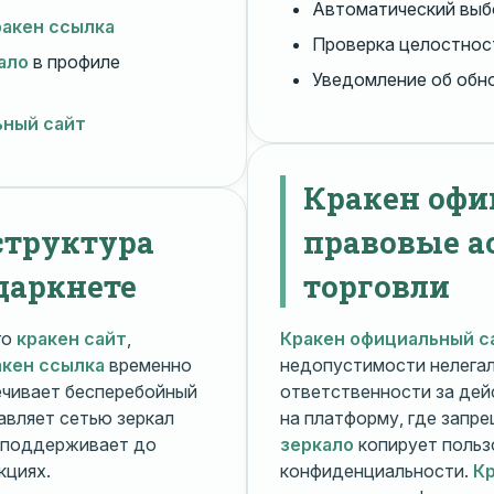
Автоматический вы
ракен ссылка
Проверка целостнос
ало
в профиле
Уведомление об обн
ьный сайт
Кракен офи
структура
правовые а
даркнете
торговли
го
кракен сайт
,
Кракен официальный с
акен ссылка
временно
недопустимости нелега
чивает бесперебойный
ответственности за дей
авляет сетью зеркал
на платформу, где запр
поддерживает до
зеркало
копирует польз
кциях.
конфиденциальности.
Кр