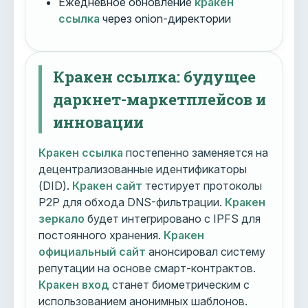
Ежедневное обновление
кракен
ссылка
через onion-директории
Кракен ссылка: будущее
даркнет-маркетплейсов и
инновации
Кракен ссылка
постепенно заменяется на
децентрализованные идентификаторы
(DID).
Кракен сайт
тестирует протоколы
P2P для обхода DNS-фильтрации.
Кракен
зеркало
будет интегрировано с IPFS для
постоянного хранения.
Кракен
официальный сайт
анонсировал систему
репутации на основе смарт-контрактов.
Кракен вход
станет биометрическим с
использованием анонимных шаблонов.