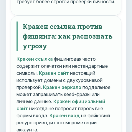
требует более строгой проверки личности.
Кракен ссылка против
фишинга: как распознать
угрозу
Кракен ссылка
фишинговая часто
содержит опечатки или нестандартные
символы.
Кракен сайт
настоящий
использует домены с двухуровневой
проверкой.
Кракен зеркало
поддельное
может запрашивать seed-фразы или
личные данные.
Кракен официальный
сайт
никогда не попросит пароль вне
формы входа.
Кракен вход
на фейковый
ресурс приводит к компрометации
аккаунта.