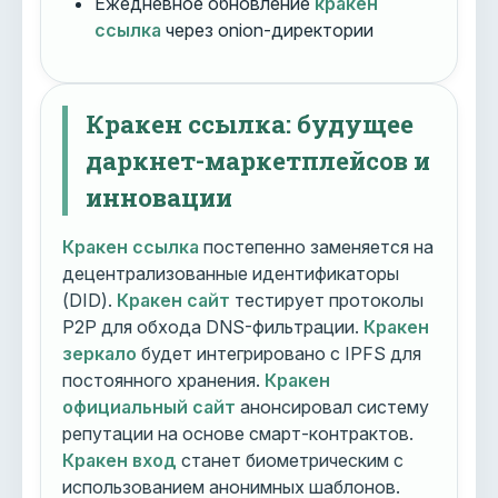
Ежедневное обновление
кракен
ссылка
через onion-директории
Кракен ссылка: будущее
даркнет-маркетплейсов и
инновации
Кракен ссылка
постепенно заменяется на
децентрализованные идентификаторы
(DID).
Кракен сайт
тестирует протоколы
P2P для обхода DNS-фильтрации.
Кракен
зеркало
будет интегрировано с IPFS для
постоянного хранения.
Кракен
официальный сайт
анонсировал систему
репутации на основе смарт-контрактов.
Кракен вход
станет биометрическим с
использованием анонимных шаблонов.