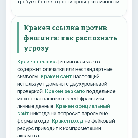
требует более строгой проверки личности.
Кракен ссылка против
фишинга: как распознать
угрозу
Кракен ссылка
фишинговая часто
содержит опечатки или нестандартные
символы.
Кракен сайт
настоящий
использует домены с двухуровневой
проверкой.
Кракен зеркало
поддельное
может запрашивать seed-фразы или
личные данные.
Кракен официальный
сайт
никогда не попросит пароль вне
формы входа.
Кракен вход
на фейковый
ресурс приводит к компрометации
аккаунта.