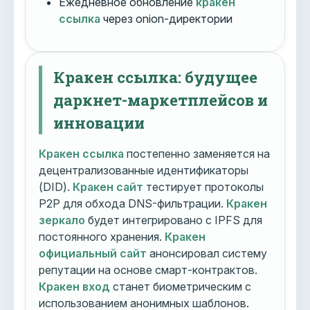
Ежедневное обновление
кракен
ссылка
через onion-директории
Кракен ссылка: будущее
даркнет-маркетплейсов и
инновации
Кракен ссылка
постепенно заменяется на
децентрализованные идентификаторы
(DID).
Кракен сайт
тестирует протоколы
P2P для обхода DNS-фильтрации.
Кракен
зеркало
будет интегрировано с IPFS для
постоянного хранения.
Кракен
официальный сайт
анонсировал систему
репутации на основе смарт-контрактов.
Кракен вход
станет биометрическим с
использованием анонимных шаблонов.