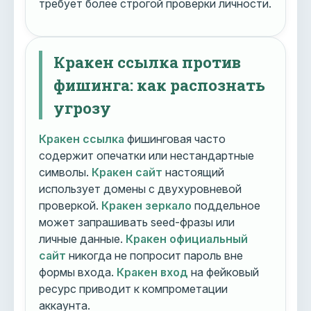
требует более строгой проверки личности.
Кракен ссылка против
фишинга: как распознать
угрозу
Кракен ссылка
фишинговая часто
содержит опечатки или нестандартные
символы.
Кракен сайт
настоящий
использует домены с двухуровневой
проверкой.
Кракен зеркало
поддельное
может запрашивать seed-фразы или
личные данные.
Кракен официальный
сайт
никогда не попросит пароль вне
формы входа.
Кракен вход
на фейковый
ресурс приводит к компрометации
аккаунта.