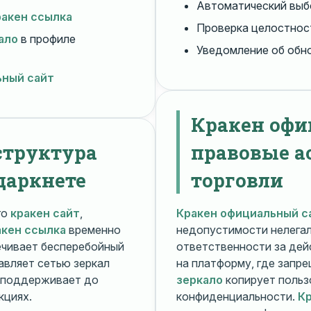
Автоматический вы
ракен ссылка
Проверка целостнос
ало
в профиле
Уведомление об обн
ьный сайт
Кракен офи
структура
правовые а
даркнете
торговли
го
кракен сайт
,
Кракен официальный с
акен ссылка
временно
недопустимости нелега
чивает бесперебойный
ответственности за дей
авляет сетью зеркал
на платформу, где запр
поддерживает до
зеркало
копирует польз
кциях.
конфиденциальности.
Кр