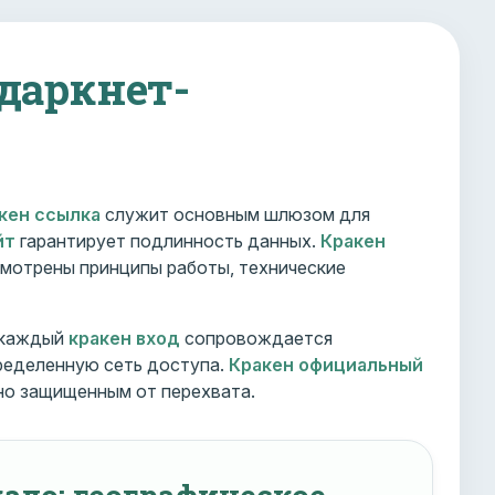
 даркнет-
кен ссылка
служит основным шлюзом для
йт
гарантирует подлинность данных.
Кракен
мотрены принципы работы, технические
 каждый
кракен вход
сопровождается
ределенную сеть доступа.
Кракен официальный
но защищенным от перехвата.
ало: географическое