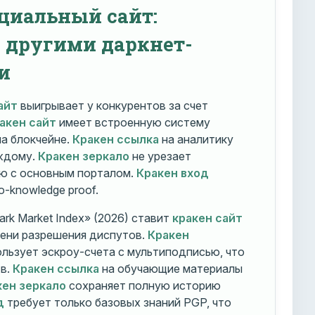
циальный сайт:
с другими даркнет-
и
айт
выигрывает у конкурентов за счет
акен сайт
имеет встроенную систему
на блокчейне.
Кракен ссылка
на аналитику
ждому.
Кракен зеркало
не урезает
ю с основным порталом.
Кракен вход
o-knowledge proof.
rk Market Index» (2026) ставит
кракен сайт
мени разрешения диспутов.
Кракен
льзует эскроу-счета с мультиподписью, что
тв.
Кракен ссылка
на обучающие материалы
кен зеркало
сохраняет полную историю
д
требует только базовых знаний PGP, что