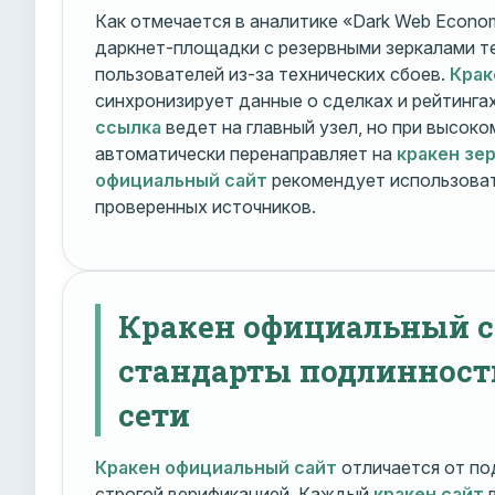
Как отмечается в аналитике «Dark Web Econom
даркнет-площадки с резервными зеркалами т
пользователей из-за технических сбоев.
Крак
синхронизирует данные о сделках и рейтинга
ссылка
ведет на главный узел, но при высок
автоматически перенаправляет на
кракен зе
официальный сайт
рекомендует использоват
проверенных источников.
Кракен официальный с
стандарты подлинност
сети
Кракен официальный сайт
отличается от по
строгой верификацией. Каждый
кракен сайт
в