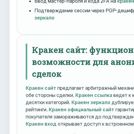
Ввод мастер-пароля и кода 2FA на
краке
Подтверждение сессии через PGP-дешиф
зеркало
Кракен сайт: функцио
возможности для ано
сделок
Кракен сайт
предлагает арбитражный механ
обе стороны сделки.
Кракен ссылка
ведет к 
десятки категорий.
Кракен зеркало
дублирует
рейтинги.
Кракен официальный сайт
гаранти
покупателя замораживаются до подтверждени
Кракен вход
открывает доступ к встроенном