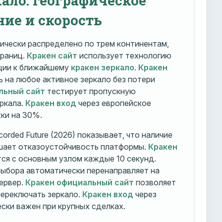
ние и скорость
ически распределено по трем континентам,
траниц.
Кракен сайт
использует технологию
ации к ближайшему
кракен зеркало
.
Кракен
 на любое активное зеркало без потери
льный сайт
тестирует пропускную
ркала.
Кракен вход
через европейское
ки на 30%.
orded Future (2026) показывает, что наличие
шает отказоустойчивость платформы.
Кракен
ся с основным узлом каждые 10 секунд.
ыбора автоматически перенаправляет на
ервер.
Кракен официальный сайт
позволяет
ереключать зеркало.
Кракен вход
через
ски важен при крупных сделках.