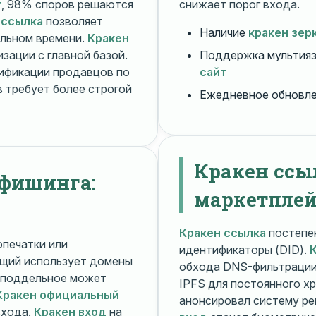
т
, 98% споров решаются
снижает порог входа.
 ссылка
позволяет
Наличие
кракен зер
альном времени.
Кракен
зации с главной базой.
Поддержка мультияз
ификации продавцов по
сайт
 требует более строгой
Ежедневное обновл
Кракен ссы
 фишинга:
маркетплей
Кракен ссылка
постепен
печатки или
идентификаторы (DID).
щий использует домены
обхода DNS-фильтраци
поддельное может
IPFS для постоянного х
Кракен официальный
анонсировал систему ре
входа.
Кракен вход
на