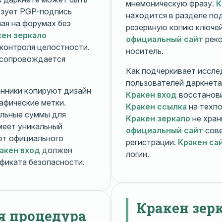
мнемоническую фразу.
К
зует PGP-подпись
находится в разделе п
ная на форумах без
резервную копию ключей
кен зеркало
официальный сайт
реко
контроля целостности.
носитель.
 сопровождается
Как подчеркивает иссле
пользователей даркнета
енники копируют дизайн
Кракен вход
восстанови
рафические метки.
Кракен ссылка
на техпо
льные суммы для
Кракен зеркало
не хран
меет уникальный
официальный сайт
сове
т официального
регистрации.
Кракен са
акен вход
должен
логин.
фиката безопасности.
Кракен зер
я процедура