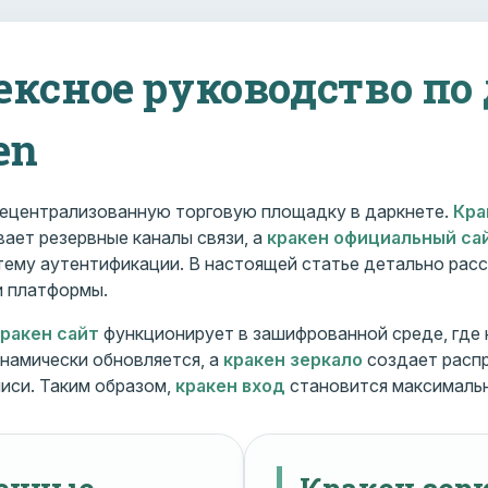
ексное руководство по
en
ецентрализованную торговую площадку в даркнете.
Кра
ает резервные каналы связи, а
кракен официальный са
ему аутентификации. В настоящей статье детально расс
и платформы.
кракен сайт
функционирует в зашифрованной среде, где
намически обновляется, а
кракен зеркало
создает расп
иси. Таким образом,
кракен вход
становится максималь
менные
Кракен зерк