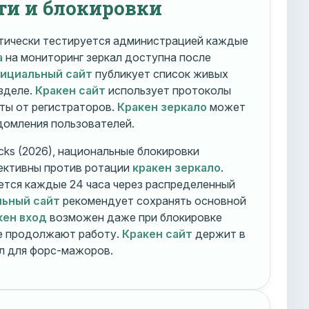
ти и блокировки
ически тестируется администрацией каждые
а
на мониторинг зеркал доступна после
фициальный сайт
публикует список живых
зделе.
Кракен сайт
использует протоколы
ты от регистраторов.
Кракен зеркало
может
едомления пользователей.
cks (2026), национальные блокировки
ективны против ротации
кракен зеркало
.
тся каждые 24 часа через распределенный
льный сайт
рекомендует сохранять основной
кен вход
возможен даже при блокировке
ие продолжают работу.
Кракен сайт
держит в
ал для форс-мажоров.