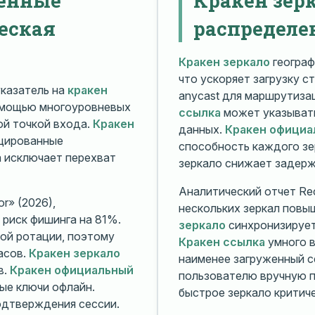
еская
распределе
Кракен зеркало
географ
что ускоряет загрузку с
казатель на
кракен
anycast для маршрутиз
омощью многоуровневых
ссылка
может указывать
й точкой входа.
Кракен
данных.
Кракен официа
ицированные
способность каждого зе
а исключает перехват
зеркало снижает задерж
Аналитический отчет Rec
r» (2026),
нескольких зеркал повы
риск фишинга на 81%.
зеркало
синхронизирует
ой ротации, поэтому
Кракен ссылка
умного в
асов.
Кракен зеркало
наименее загруженный с
в.
Кракен официальный
пользователю вручную п
ые ключи офлайн.
быстрое зеркало критиче
дтверждения сессии.