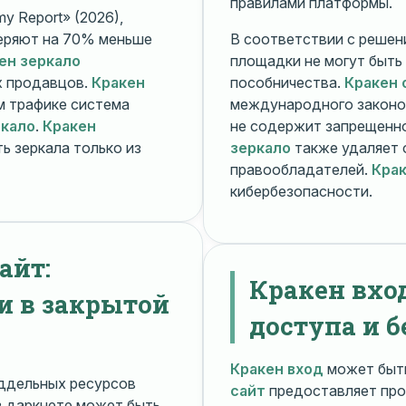
правилами платформы.
y Report» (2026),
еряют на 70% меньше
В соответствии с решени
ен зеркало
площадки не могут быть
х продавцов.
Кракен
пособничества.
Кракен 
ом трафике система
международного законо
ркало
.
Кракен
не содержит запрещенно
ь зеркала только из
зеркало
также удаляет 
правообладателей.
Крак
кибербезопасности.
айт:
Кракен вхо
и в закрытой
доступа и б
Кракен вход
может быть
ддельных ресурсов
сайт
предоставляет про
 даркнете может быть