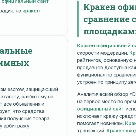
н официальный сайт
Кракен офи
рацию на
кракен
сравнение 
площадкам
Кракен официальный с
нальные
скорости модерации.
Кр
нимных
рейтингов, основанную 
продавцов доступна ка
функционал по сравнени
устроен по принципу zer
изм escrow, защищающий
Аналитический обзор «Da
каталогу, разбитому на
на первое место по вре
 все объявления и
официальный сайт
испо
рует, что средства
исключает кражу средс
я получения товара.
помогает новичкам.
Кра
у арбитражу.
транзакций.
Кракен вхо