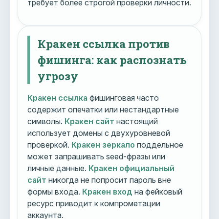
требует более строгой проверки личности.
Кракен ссылка против
фишинга: как распознать
угрозу
Кракен ссылка
фишинговая часто
содержит опечатки или нестандартные
символы.
Кракен сайт
настоящий
использует домены с двухуровневой
проверкой.
Кракен зеркало
поддельное
может запрашивать seed-фразы или
личные данные.
Кракен официальный
сайт
никогда не попросит пароль вне
формы входа.
Кракен вход
на фейковый
ресурс приводит к компрометации
аккаунта.