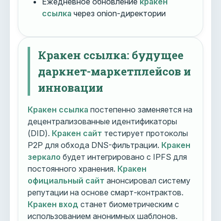
Ежедневное обновление
кракен
ссылка
через onion-директории
Кракен ссылка: будущее
даркнет-маркетплейсов и
инновации
Кракен ссылка
постепенно заменяется на
децентрализованные идентификаторы
(DID).
Кракен сайт
тестирует протоколы
P2P для обхода DNS-фильтрации.
Кракен
зеркало
будет интегрировано с IPFS для
постоянного хранения.
Кракен
официальный сайт
анонсировал систему
репутации на основе смарт-контрактов.
Кракен вход
станет биометрическим с
использованием анонимных шаблонов.