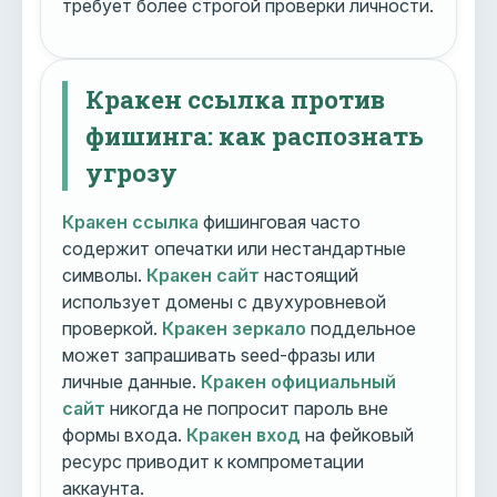
требует более строгой проверки личности.
Кракен ссылка против
фишинга: как распознать
угрозу
Кракен ссылка
фишинговая часто
содержит опечатки или нестандартные
символы.
Кракен сайт
настоящий
использует домены с двухуровневой
проверкой.
Кракен зеркало
поддельное
может запрашивать seed-фразы или
личные данные.
Кракен официальный
сайт
никогда не попросит пароль вне
формы входа.
Кракен вход
на фейковый
ресурс приводит к компрометации
аккаунта.