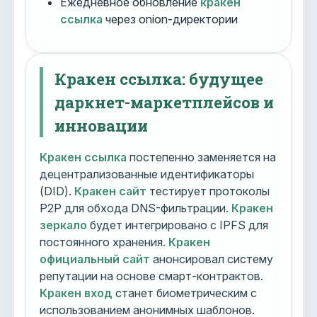
Ежедневное обновление
кракен
ссылка
через onion-директории
Кракен ссылка: будущее
даркнет-маркетплейсов и
инновации
Кракен ссылка
постепенно заменяется на
децентрализованные идентификаторы
(DID).
Кракен сайт
тестирует протоколы
P2P для обхода DNS-фильтрации.
Кракен
зеркало
будет интегрировано с IPFS для
постоянного хранения.
Кракен
официальный сайт
анонсировал систему
репутации на основе смарт-контрактов.
Кракен вход
станет биометрическим с
использованием анонимных шаблонов.