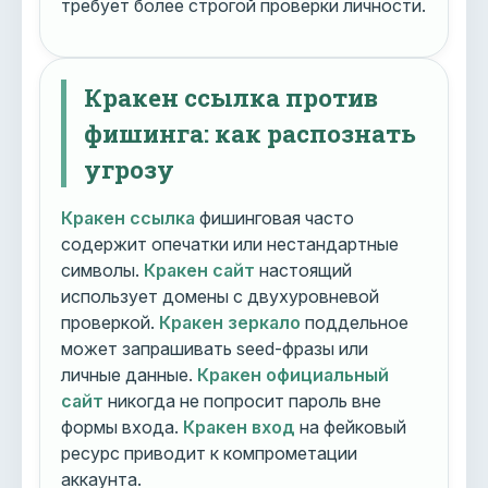
требует более строгой проверки личности.
Кракен ссылка против
фишинга: как распознать
угрозу
Кракен ссылка
фишинговая часто
содержит опечатки или нестандартные
символы.
Кракен сайт
настоящий
использует домены с двухуровневой
проверкой.
Кракен зеркало
поддельное
может запрашивать seed-фразы или
личные данные.
Кракен официальный
сайт
никогда не попросит пароль вне
формы входа.
Кракен вход
на фейковый
ресурс приводит к компрометации
аккаунта.