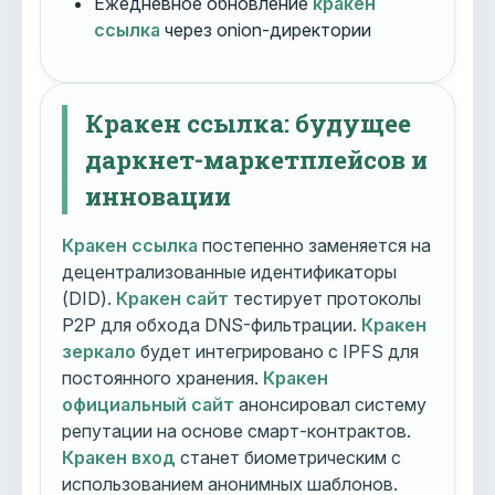
Ежедневное обновление
кракен
ссылка
через onion-директории
Кракен ссылка: будущее
даркнет-маркетплейсов и
инновации
Кракен ссылка
постепенно заменяется на
децентрализованные идентификаторы
(DID).
Кракен сайт
тестирует протоколы
P2P для обхода DNS-фильтрации.
Кракен
зеркало
будет интегрировано с IPFS для
постоянного хранения.
Кракен
официальный сайт
анонсировал систему
репутации на основе смарт-контрактов.
Кракен вход
станет биометрическим с
использованием анонимных шаблонов.