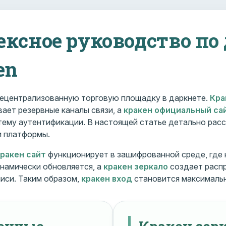
ексное руководство по
en
ецентрализованную торговую площадку в даркнете.
Кра
ает резервные каналы связи, а
кракен официальный са
ему аутентификации. В настоящей статье детально расс
и платформы.
кракен сайт
функционирует в зашифрованной среде, где
намически обновляется, а
кракен зеркало
создает расп
иси. Таким образом,
кракен вход
становится максималь
менные
Кракен зерк