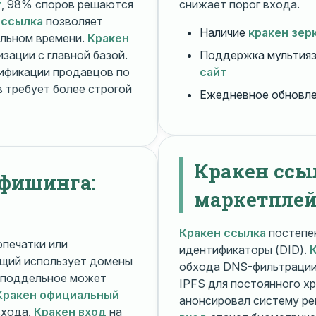
т
, 98% споров решаются
снижает порог входа.
 ссылка
позволяет
Наличие
кракен зер
альном времени.
Кракен
зации с главной базой.
Поддержка мультияз
ификации продавцов по
сайт
 требует более строгой
Ежедневное обновл
Кракен ссы
 фишинга:
маркетплей
Кракен ссылка
постепен
печатки или
идентификаторы (DID).
щий использует домены
обхода DNS-фильтраци
поддельное может
IPFS для постоянного х
Кракен официальный
анонсировал систему ре
входа.
Кракен вход
на