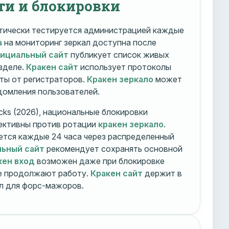
ти и блокировки
ически тестируется администрацией каждые
а
на мониторинг зеркал доступна после
фициальный сайт
публикует список живых
зделе.
Кракен сайт
использует протоколы
ты от регистраторов.
Кракен зеркало
может
едомления пользователей.
cks (2026), национальные блокировки
ективны против ротации
кракен зеркало
.
тся каждые 24 часа через распределенный
льный сайт
рекомендует сохранять основной
кен вход
возможен даже при блокировке
ие продолжают работу.
Кракен сайт
держит в
ал для форс-мажоров.