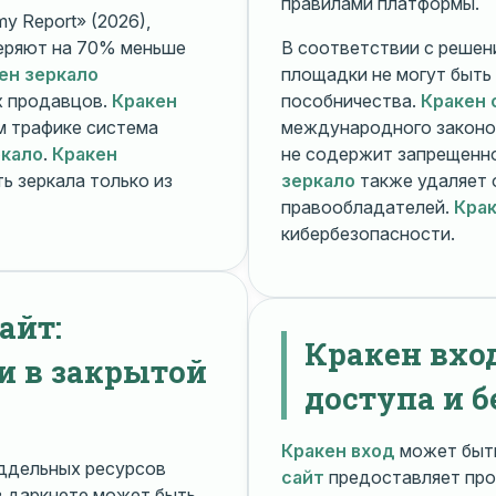
правилами платформы.
y Report» (2026),
еряют на 70% меньше
В соответствии с решени
ен зеркало
площадки не могут быть
х продавцов.
Кракен
пособничества.
Кракен 
ом трафике система
международного законо
ркало
.
Кракен
не содержит запрещенно
ь зеркала только из
зеркало
также удаляет 
правообладателей.
Крак
кибербезопасности.
айт:
Кракен вхо
и в закрытой
доступа и б
Кракен вход
может быть
ддельных ресурсов
сайт
предоставляет про
 даркнете может быть