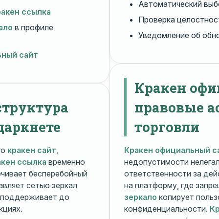
Автоматический вы
ракен ссылка
Проверка целостнос
ало
в профиле
Уведомление об обн
ьный сайт
Кракен офи
структура
правовые а
даркнете
торговли
го
кракен сайт
,
Кракен официальный с
акен ссылка
временно
недопустимости нелега
чивает бесперебойный
ответственности за дей
авляет сетью зеркал
на платформу, где запр
поддерживает до
зеркало
копирует польз
кциях.
конфиденциальности.
Кр