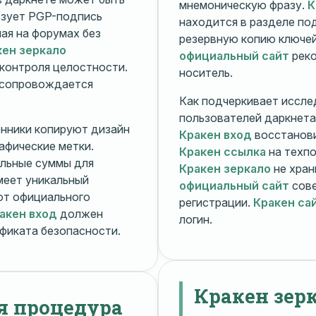
мнемоническую фразу.
К
зует PGP-подпись
находится в разделе п
ная на форумах без
резервную копию ключей
кен зеркало
официальный сайт
реко
контроля целостности.
носитель.
 сопровождается
Как подчеркивает иссле
пользователей даркнета
енники копируют дизайн
Кракен вход
восстанови
рафические метки.
Кракен ссылка
на техпо
льные суммы для
Кракен зеркало
не хран
меет уникальный
официальный сайт
сове
т официального
регистрации.
Кракен са
акен вход
должен
логин.
фиката безопасности.
Кракен зер
я процедура