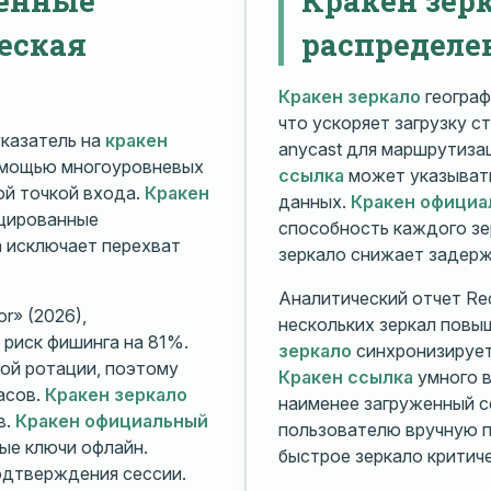
еская
распределе
Кракен зеркало
географ
что ускоряет загрузку с
казатель на
кракен
anycast для маршрутиз
омощью многоуровневых
ссылка
может указывать
й точкой входа.
Кракен
данных.
Кракен официа
ицированные
способность каждого зе
а исключает перехват
зеркало снижает задерж
Аналитический отчет Rec
r» (2026),
нескольких зеркал повы
риск фишинга на 81%.
зеркало
синхронизирует
ой ротации, поэтому
Кракен ссылка
умного в
асов.
Кракен зеркало
наименее загруженный с
в.
Кракен официальный
пользователю вручную п
ые ключи офлайн.
быстрое зеркало критиче
дтверждения сессии.