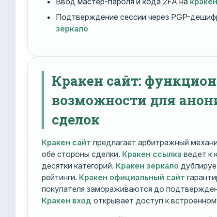
Ввод мастер-пароля и кода 2FA на
краке
Подтверждение сессии через PGP-дешиф
зеркало
Кракен сайт: функцио
возможности для ано
сделок
Кракен сайт
предлагает арбитражный механ
обе стороны сделки.
Кракен ссылка
ведет к 
десятки категорий.
Кракен зеркало
дублирует
рейтинги.
Кракен официальный сайт
гаранти
покупателя замораживаются до подтверждени
Кракен вход
открывает доступ к встроенном