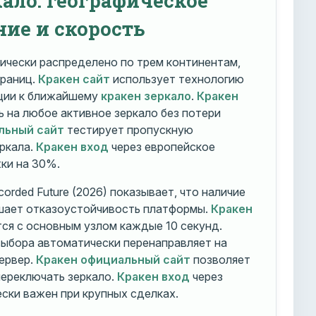
ние и скорость
ически распределено по трем континентам,
траниц.
Кракен сайт
использует технологию
ации к ближайшему
кракен зеркало
.
Кракен
 на любое активное зеркало без потери
льный сайт
тестирует пропускную
ркала.
Кракен вход
через европейское
ки на 30%.
orded Future (2026) показывает, что наличие
шает отказоустойчивость платформы.
Кракен
ся с основным узлом каждые 10 секунд.
ыбора автоматически перенаправляет на
ервер.
Кракен официальный сайт
позволяет
ереключать зеркало.
Кракен вход
через
ски важен при крупных сделках.