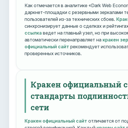
Как отмечается в аналитике «Dark Web Econom
даркнет-площадки с резервными зеркалами т
пользователей из-за технических сбоев.
Крак
синхронизирует данные о сделках и рейтинга
ссылка
ведет на главный узел, но при высок
автоматически перенаправляет на
кракен зе
официальный сайт
рекомендует использоват
проверенных источников.
Кракен официальный с
стандарты подлинност
сети
Кракен официальный сайт
отличается от по
строгой верификацией. Каждый
кракен сайт
в