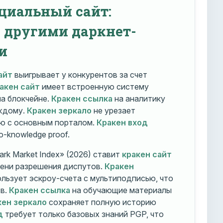
циальный сайт:
с другими даркнет-
и
айт
выигрывает у конкурентов за счет
акен сайт
имеет встроенную систему
на блокчейне.
Кракен ссылка
на аналитику
ждому.
Кракен зеркало
не урезает
ю с основным порталом.
Кракен вход
o-knowledge proof.
rk Market Index» (2026) ставит
кракен сайт
мени разрешения диспутов.
Кракен
льзует эскроу-счета с мультиподписью, что
тв.
Кракен ссылка
на обучающие материалы
кен зеркало
сохраняет полную историю
д
требует только базовых знаний PGP, что