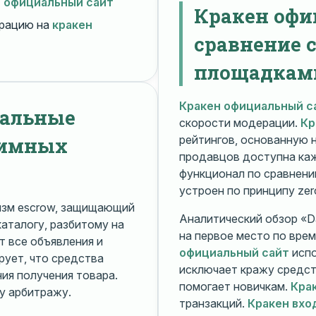
н официальный сайт
Кракен офи
рацию на
кракен
сравнение 
площадкам
Кракен официальный с
нальные
скорости модерации.
Кр
нимных
рейтингов, основанную 
продавцов доступна ка
функционал по сравнени
устроен по принципу zer
изм escrow, защищающий
Аналитический обзор «Da
каталогу, разбитому на
на первое место по вре
 все объявления и
официальный сайт
испо
рует, что средства
исключает кражу средс
я получения товара.
помогает новичкам.
Кра
у арбитражу.
транзакций.
Кракен вхо