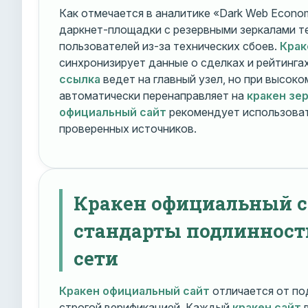
Как отмечается в аналитике «Dark Web Econom
даркнет-площадки с резервными зеркалами т
пользователей из-за технических сбоев.
Крак
синхронизирует данные о сделках и рейтинга
ссылка
ведет на главный узел, но при высок
автоматически перенаправляет на
кракен зе
официальный сайт
рекомендует использоват
проверенных источников.
Кракен официальный с
стандарты подлинност
сети
Кракен официальный сайт
отличается от по
строгой верификацией. Каждый
кракен сайт
в