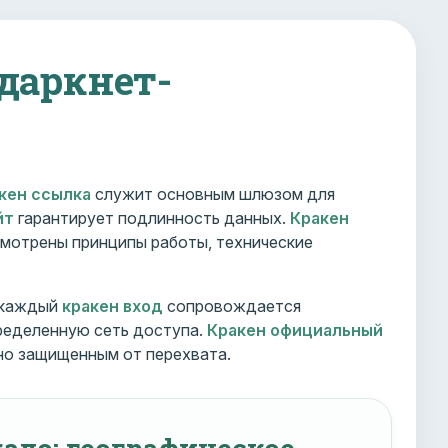
 даркнет-
кен ссылка
служит основным шлюзом для
йт
гарантирует подлинность данных.
Кракен
мотрены принципы работы, технические
 каждый
кракен вход
сопровождается
ределенную сеть доступа.
Кракен официальный
но защищенным от перехвата.
ало: географическое