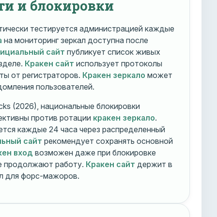
ти и блокировки
ически тестируется администрацией каждые
а
на мониторинг зеркал доступна после
фициальный сайт
публикует список живых
зделе.
Кракен сайт
использует протоколы
ты от регистраторов.
Кракен зеркало
может
едомления пользователей.
cks (2026), национальные блокировки
ективны против ротации
кракен зеркало
.
тся каждые 24 часа через распределенный
льный сайт
рекомендует сохранять основной
кен вход
возможен даже при блокировке
ие продолжают работу.
Кракен сайт
держит в
ал для форс-мажоров.