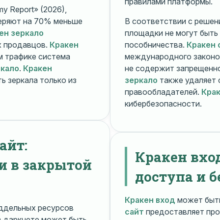
правилами платформы.
y Report» (2026),
еряют на 70% меньше
В соответствии с решени
ен зеркало
площадки не могут быть
х продавцов.
Кракен
пособничества.
Кракен 
ом трафике система
международного законо
ркало
.
Кракен
не содержит запрещенно
ь зеркала только из
зеркало
также удаляет 
правообладателей.
Крак
кибербезопасности.
айт:
Кракен вхо
и в закрытой
доступа и б
Кракен вход
может быть
ддельных ресурсов
сайт
предоставляет про
 даркнете может быть