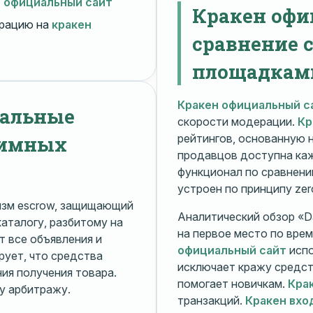
н официальный сайт
Кракен офи
рацию на
кракен
сравнение 
площадкам
Кракен официальный с
нальные
скорости модерации.
Кр
нимных
рейтингов, основанную 
продавцов доступна ка
функционал по сравнени
устроен по принципу zer
изм escrow, защищающий
Аналитический обзор «Da
каталогу, разбитому на
на первое место по вре
 все объявления и
официальный сайт
испо
рует, что средства
исключает кражу средс
я получения товара.
помогает новичкам.
Кра
у арбитражу.
транзакций.
Кракен вхо