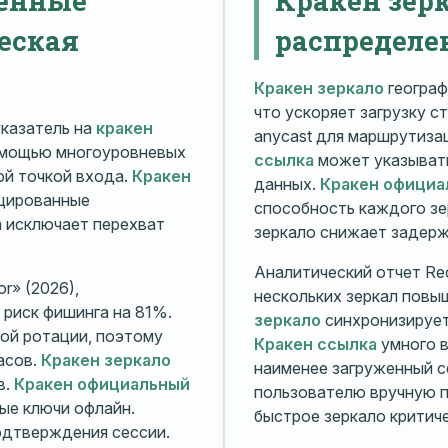
еская
распределе
Кракен зеркало
географ
что ускоряет загрузку с
казатель на
кракен
anycast для маршрутиз
омощью многоуровневых
ссылка
может указывать
й точкой входа.
Кракен
данных.
Кракен официа
ицированные
способность каждого зе
а исключает перехват
зеркало снижает задерж
Аналитический отчет Rec
r» (2026),
нескольких зеркал повы
риск фишинга на 81%.
зеркало
синхронизирует
ой ротации, поэтому
Кракен ссылка
умного в
асов.
Кракен зеркало
наименее загруженный с
в.
Кракен официальный
пользователю вручную п
ые ключи офлайн.
быстрое зеркало критиче
дтверждения сессии.