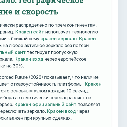
ние и скорость
ически распределено по трем континентам,
траниц.
Кракен сайт
использует технологию
ации к ближайшему
кракен зеркало
.
Кракен
 на любое активное зеркало без потери
льный сайт
тестирует пропускную
ркала.
Кракен вход
через европейское
ки на 30%.
orded Future (2026) показывает, что наличие
шает отказоустойчивость платформы.
Кракен
ся с основным узлом каждые 10 секунд.
ыбора автоматически перенаправляет на
ервер.
Кракен официальный сайт
позволяет
ереключать зеркало.
Кракен вход
через
ски важен при крупных сделках.