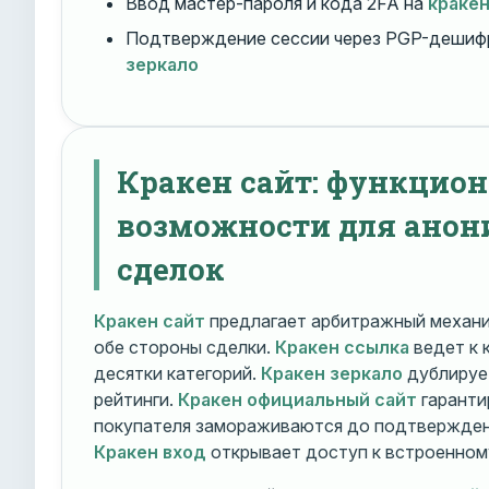
Ввод мастер-пароля и кода 2FA на
краке
Подтверждение сессии через PGP-дешиф
зеркало
Кракен сайт: функцио
возможности для ано
сделок
Кракен сайт
предлагает арбитражный механ
обе стороны сделки.
Кракен ссылка
ведет к 
десятки категорий.
Кракен зеркало
дублирует
рейтинги.
Кракен официальный сайт
гаранти
покупателя замораживаются до подтверждени
Кракен вход
открывает доступ к встроенном