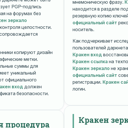
мнемоническую фразу.
К
зует PGP-подпись
находится в разделе п
ная на форумах без
резервную копию ключей
кен зеркало
официальный сайт
реко
контроля целостности.
носитель.
 сопровождается
Как подчеркивает иссле
пользователей даркнета
енники копируют дизайн
Кракен вход
восстанови
рафические метки.
Кракен ссылка
на техпо
льные суммы для
Кракен зеркало
не хран
меет уникальный
официальный сайт
сове
т официального
регистрации.
Кракен са
акен вход
должен
логин.
фиката безопасности.
Кракен зер
я процедура