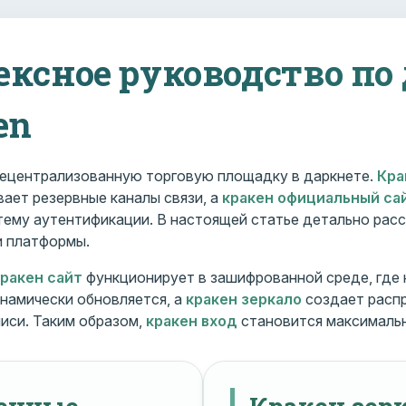
ексное руководство по
en
ецентрализованную торговую площадку в даркнете.
Кра
ает резервные каналы связи, а
кракен официальный са
ему аутентификации. В настоящей статье детально расс
и платформы.
кракен сайт
функционирует в зашифрованной среде, где
намически обновляется, а
кракен зеркало
создает расп
иси. Таким образом,
кракен вход
становится максималь
менные
Кракен зерк