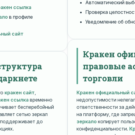
Автоматический вы
ракен ссылка
Проверка целостнос
ало
в профиле
Уведомление об обн
ьный сайт
Кракен офи
структура
правовые а
даркнете
торговли
го
кракен сайт
,
Кракен официальный с
акен ссылка
временно
недопустимости нелега
чивает бесперебойный
ответственности за дей
авляет сетью зеркал
на платформу, где запр
поддерживает до
зеркало
копирует польз
кциях.
конфиденциальности.
Кр