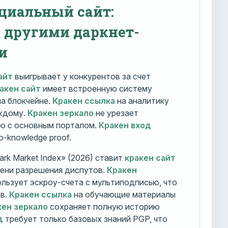
циальный сайт:
с другими даркнет-
и
айт
выигрывает у конкурентов за счет
акен сайт
имеет встроенную систему
на блокчейне.
Кракен ссылка
на аналитику
ждому.
Кракен зеркало
не урезает
ю с основным порталом.
Кракен вход
o-knowledge proof.
rk Market Index» (2026) ставит
кракен сайт
мени разрешения диспутов.
Кракен
льзует эскроу-счета с мультиподписью, что
тв.
Кракен ссылка
на обучающие материалы
кен зеркало
сохраняет полную историю
д
требует только базовых знаний PGP, что