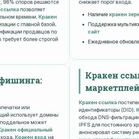
т
, 98% споров решаются
снижает порог входа.
 ссылка
позволяет
Наличие
кракен зер
альном времени.
Кракен
зации с главной базой.
Поддержка мультияз
ификации продавцов по
сайт
 требует более строгой
Ежедневное обновл
Кракен ссы
 фишинга:
маркетплей
Кракен ссылка
постепен
печатки или
идентификаторы (DID).
щий использует домены
обхода DNS-фильтраци
поддельное может
IPFS для постоянного х
Кракен официальный
анонсировал систему ре
входа.
Кракен вход
на