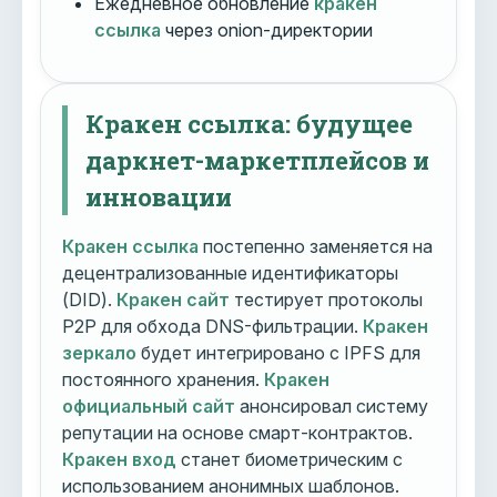
Ежедневное обновление
кракен
ссылка
через onion-директории
Кракен ссылка: будущее
даркнет-маркетплейсов и
инновации
Кракен ссылка
постепенно заменяется на
децентрализованные идентификаторы
(DID).
Кракен сайт
тестирует протоколы
P2P для обхода DNS-фильтрации.
Кракен
зеркало
будет интегрировано с IPFS для
постоянного хранения.
Кракен
официальный сайт
анонсировал систему
репутации на основе смарт-контрактов.
Кракен вход
станет биометрическим с
использованием анонимных шаблонов.