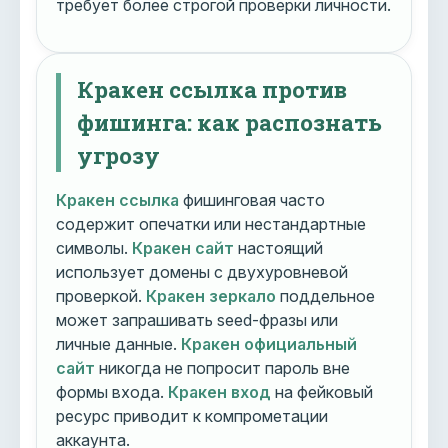
требует более строгой проверки личности.
Кракен ссылка против
фишинга: как распознать
угрозу
Кракен ссылка
фишинговая часто
содержит опечатки или нестандартные
символы.
Кракен сайт
настоящий
использует домены с двухуровневой
проверкой.
Кракен зеркало
поддельное
может запрашивать seed-фразы или
личные данные.
Кракен официальный
сайт
никогда не попросит пароль вне
формы входа.
Кракен вход
на фейковый
ресурс приводит к компрометации
аккаунта.