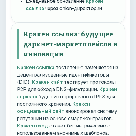
Ежедневное обновление
кракен
ссылка
через onion-директории
Кракен ссылка: будущее
даркнет-маркетплейсов и
инновации
Кракен ссылка
постепенно заменяется на
децентрализованные идентификаторы
(DID).
Кракен сайт
тестирует протоколы
P2P для обхода DNS-фильтрации.
Кракен
зеркало
будет интегрировано с IPFS для
постоянного хранения.
Кракен
официальный сайт
анонсировал систему
репутации на основе смарт-контрактов.
Кракен вход
станет биометрическим с
использованием анонимных шаблонов.