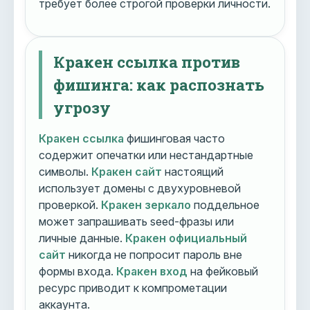
требует более строгой проверки личности.
Кракен ссылка против
фишинга: как распознать
угрозу
Кракен ссылка
фишинговая часто
содержит опечатки или нестандартные
символы.
Кракен сайт
настоящий
использует домены с двухуровневой
проверкой.
Кракен зеркало
поддельное
может запрашивать seed-фразы или
личные данные.
Кракен официальный
сайт
никогда не попросит пароль вне
формы входа.
Кракен вход
на фейковый
ресурс приводит к компрометации
аккаунта.