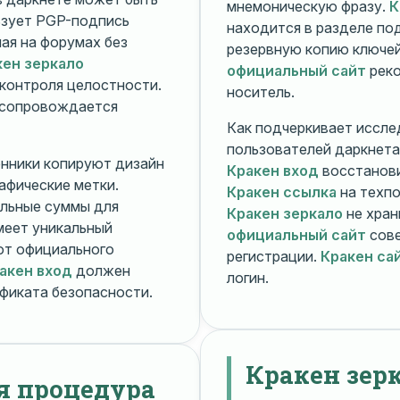
мнемоническую фразу.
К
зует PGP-подпись
находится в разделе п
ная на форумах без
резервную копию ключей
кен зеркало
официальный сайт
реко
контроля целостности.
носитель.
 сопровождается
Как подчеркивает иссле
пользователей даркнета
енники копируют дизайн
Кракен вход
восстанови
рафические метки.
Кракен ссылка
на техпо
льные суммы для
Кракен зеркало
не хран
меет уникальный
официальный сайт
сове
т официального
регистрации.
Кракен са
акен вход
должен
логин.
фиката безопасности.
Кракен зер
я процедура