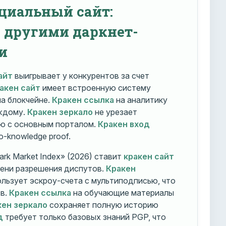
циальный сайт:
с другими даркнет-
и
айт
выигрывает у конкурентов за счет
акен сайт
имеет встроенную систему
на блокчейне.
Кракен ссылка
на аналитику
ждому.
Кракен зеркало
не урезает
ю с основным порталом.
Кракен вход
o-knowledge proof.
rk Market Index» (2026) ставит
кракен сайт
мени разрешения диспутов.
Кракен
льзует эскроу-счета с мультиподписью, что
тв.
Кракен ссылка
на обучающие материалы
кен зеркало
сохраняет полную историю
д
требует только базовых знаний PGP, что