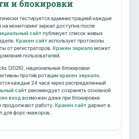
ти и блокировки
ически тестируется администрацией каждые
а
на мониторинг зеркал доступна после
фициальный сайт
публикует список живых
зделе.
Кракен сайт
использует протоколы
ты от регистраторов.
Кракен зеркало
может
едомления пользователей.
cks (2026), национальные блокировки
ективны против ротации
кракен зеркало
.
тся каждые 24 часа через распределенный
льный сайт
рекомендует сохранять основной
кен вход
возможен даже при блокировке
ие продолжают работу.
Кракен сайт
держит в
ал для форс-мажоров.