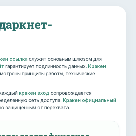
 даркнет-
кен ссылка
служит основным шлюзом для
йт
гарантирует подлинность данных.
Кракен
мотрены принципы работы, технические
 каждый
кракен вход
сопровождается
ределенную сеть доступа.
Кракен официальный
но защищенным от перехвата.
ало: географическое