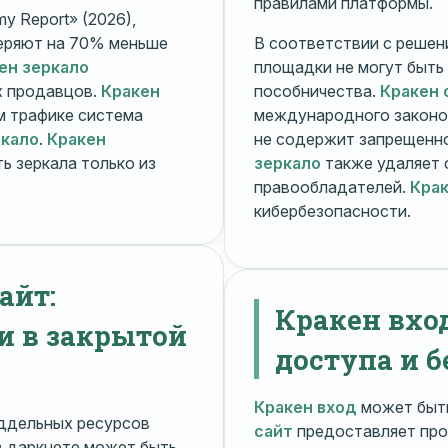
правилами платформы.
y Report» (2026),
еряют на 70% меньше
В соответствии с решени
ен зеркало
площадки не могут быть
х продавцов.
Кракен
пособничества.
Кракен 
ом трафике система
международного законо
ркало
.
Кракен
не содержит запрещенно
ь зеркала только из
зеркало
также удаляет 
правообладателей.
Крак
кибербезопасности.
айт:
Кракен вхо
и в закрытой
доступа и б
Кракен вход
может быть
ддельных ресурсов
сайт
предоставляет про
 даркнете может быть