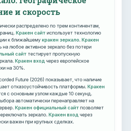
ние и скорость
ически распределено по трем континентам,
траниц.
Кракен сайт
использует технологию
ации к ближайшему
кракен зеркало
.
Кракен
 на любое активное зеркало без потери
льный сайт
тестирует пропускную
ркала.
Кракен вход
через европейское
ки на 30%.
orded Future (2026) показывает, что наличие
шает отказоустойчивость платформы.
Кракен
ся с основным узлом каждые 10 секунд.
ыбора автоматически перенаправляет на
ервер.
Кракен официальный сайт
позволяет
ереключать зеркало.
Кракен вход
через
ски важен при крупных сделках.