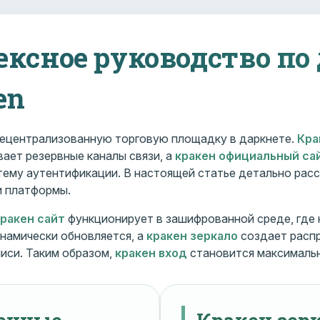
ексное руководство по
en
ецентрализованную торговую площадку в даркнете.
Кра
ает резервные каналы связи, а
кракен официальный са
ему аутентификации. В настоящей статье детально расс
и платформы.
кракен сайт
функционирует в зашифрованной среде, где
намически обновляется, а
кракен зеркало
создает расп
иси. Таким образом,
кракен вход
становится максималь
менные
Кракен зерк