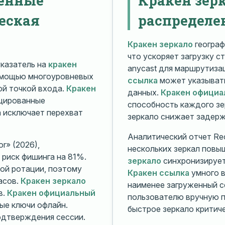
еская
распределе
Кракен зеркало
географ
что ускоряет загрузку с
казатель на
кракен
anycast для маршрутиз
омощью многоуровневых
ссылка
может указывать
й точкой входа.
Кракен
данных.
Кракен официа
ицированные
способность каждого зе
а исключает перехват
зеркало снижает задерж
Аналитический отчет Rec
r» (2026),
нескольких зеркал повы
риск фишинга на 81%.
зеркало
синхронизирует
ой ротации, поэтому
Кракен ссылка
умного в
асов.
Кракен зеркало
наименее загруженный с
в.
Кракен официальный
пользователю вручную п
ые ключи офлайн.
быстрое зеркало критиче
дтверждения сессии.