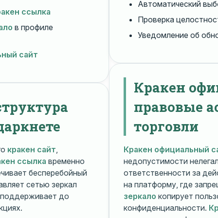
Автоматический вы
ракен ссылка
Проверка целостнос
ало
в профиле
Уведомление об обн
ьный сайт
Кракен офи
структура
правовые а
даркнете
торговли
го
кракен сайт
,
Кракен официальный с
акен ссылка
временно
недопустимости нелега
чивает бесперебойный
ответственности за дей
авляет сетью зеркал
на платформу, где запр
поддерживает до
зеркало
копирует польз
кциях.
конфиденциальности.
Кр