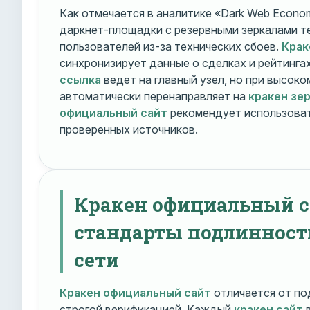
Как отмечается в аналитике «Dark Web Econom
даркнет-площадки с резервными зеркалами т
пользователей из-за технических сбоев.
Крак
синхронизирует данные о сделках и рейтинга
ссылка
ведет на главный узел, но при высок
автоматически перенаправляет на
кракен зе
официальный сайт
рекомендует использоват
проверенных источников.
Кракен официальный с
стандарты подлинност
сети
Кракен официальный сайт
отличается от по
строгой верификацией. Каждый
кракен сайт
в