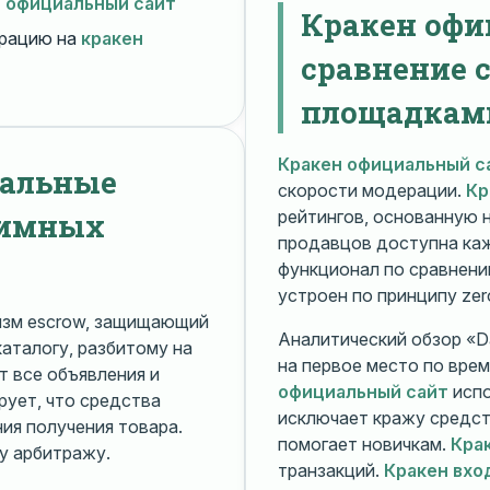
н официальный сайт
Кракен офи
рацию на
кракен
сравнение 
площадкам
Кракен официальный с
нальные
скорости модерации.
Кр
нимных
рейтингов, основанную 
продавцов доступна ка
функционал по сравнени
устроен по принципу zer
изм escrow, защищающий
Аналитический обзор «Da
каталогу, разбитому на
на первое место по вре
 все объявления и
официальный сайт
испо
рует, что средства
исключает кражу средс
я получения товара.
помогает новичкам.
Кра
у арбитражу.
транзакций.
Кракен вхо