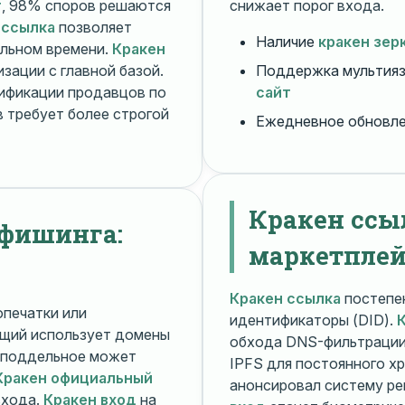
т
, 98% споров решаются
снижает порог входа.
 ссылка
позволяет
Наличие
кракен зер
альном времени.
Кракен
зации с главной базой.
Поддержка мультияз
ификации продавцов по
сайт
 требует более строгой
Ежедневное обновл
Кракен ссы
 фишинга:
маркетплей
Кракен ссылка
постепен
печатки или
идентификаторы (DID).
щий использует домены
обхода DNS-фильтраци
поддельное может
IPFS для постоянного х
Кракен официальный
анонсировал систему ре
входа.
Кракен вход
на