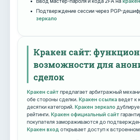
Ввод мастер-пароля и кода 2FA на
краке
Подтверждение сессии через PGP-дешиф
зеркало
Кракен сайт: функцио
возможности для ано
сделок
Кракен сайт
предлагает арбитражный механ
обе стороны сделки.
Кракен ссылка
ведет к 
десятки категорий.
Кракен зеркало
дублирует
рейтинги.
Кракен официальный сайт
гаранти
покупателя замораживаются до подтверждени
Кракен вход
открывает доступ к встроенном